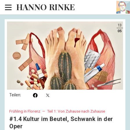
HANNO RINKE
Heim
13
EISINSEL
05
Sonntagspredigten
Blog
Lesesaal
Hörsaal
Kinosaal
Teilen:
Frühling in Florenz —
Teil 1: Von Zuhause nach Zuhause
#1.4 Kultur im Beutel, Schwank in der
Oper