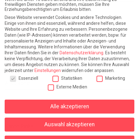
freiwilligen Diensten geben möchten, müssen Sie Ihre
Erziehungsberechtigten um Erlaubnis bitten.
Atlantische Turbulenzen
DIE ELF
Diese Website verwendet Cookies und andere Technologien.
Die Zeit der Ringelblumen ist vorbei
Europa im Kopf
Einige von ihnen sind essenziell, während andere helfen, diese
Website und Ihre Erfahrung zu verbessern.
Personenbezogene
Fast am Ziel
Frühling in Florenz
In der Blase
Daten (wie IP-Adressen) können verarbeitet werden, bspw. für
personalisierte Anzeigen und Inhalte oder Anzeigen- und
Leben lernen / Ein Versuch
Trinken. Träumen. Trösten.
Inhaltsmessung.
Weitere Informationen über die Verwendung
Ihrer Daten finden Sie in der
Datenschutzerklärung
.
Es besteht
Triple-Edinburgher mit Ketchup
WACHS!
keine Verpflichtung, der Verarbeitung Ihrer Daten zuzustimmen,
um dieses Angebot nutzen zu können.
Sie können Ihre Auswahl
Winterreise (mit Sommern)
jederzeit unter
Einstellungen
widerrufen oder anpassen.
Datenschutzeinstellungen
Essenziell
Statistiken
Marketing
Alles sonst
Externe Medien
Denkabfall
Gereimtes und Ungereimtes
Geschichte
Alle akzeptieren
Religion
Wahnsinn
Auswahl akzeptieren
Hanno Rinke