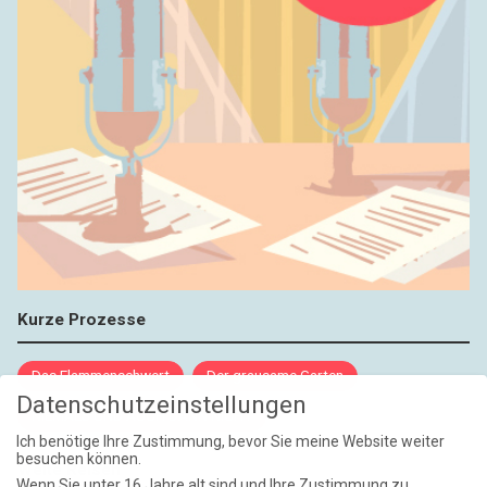
Kurze Prozesse
Das Flammenschwert
Der grausame Garten
Datenschutzeinstellungen
NIEMALS UND AUCH DANN NICHT
Ich benötige Ihre Zustimmung, bevor Sie meine Website weiter
besuchen können.
Weite Reisen
Wenn Sie unter 16 Jahre alt sind und Ihre Zustimmung zu