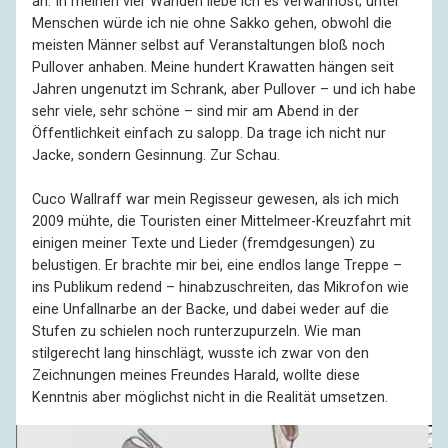
an. In meinen vier Wänden liebe ich es verwahrlost; unter
Menschen würde ich nie ohne Sakko gehen, obwohl die
meisten Männer selbst auf Veranstaltungen bloß noch
Pullover anhaben. Meine hundert Krawatten hängen seit
Jahren ungenutzt im Schrank, aber Pullover – und ich habe
sehr viele, sehr schöne – sind mir am Abend in der
Öffentlichkeit einfach zu salopp. Da trage ich nicht nur
Jacke, sondern Gesinnung. Zur Schau.
Cuco Wallraff war mein Regisseur gewesen, als ich mich
2009 mühte, die Touristen einer Mittelmeer-Kreuzfahrt mit
einigen meiner Texte und Lieder (fremdgesungen) zu
belustigen. Er brachte mir bei, eine endlos lange Treppe –
ins Publikum redend – hinabzuschreiten, das Mikrofon wie
eine Unfallnarbe an der Backe, und dabei weder auf die
Stufen zu schielen noch runterzupurzeln. Wie man
stilgerecht lang hinschlägt, wusste ich zwar von den
Zeichnungen meines Freundes Harald, wollte diese
Kenntnis aber möglichst nicht in die Realität umsetzen.