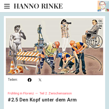
HANNO RINKE
Heim
06
EISINSEL
06
Sonntagspredigten
Blog
Lesesaal
Hörsaal
Kinosaal
Teilen:
Frühling in Florenz —
Teil 2: Zwischensaison
#2.5 Den Kopf unter dem Arm