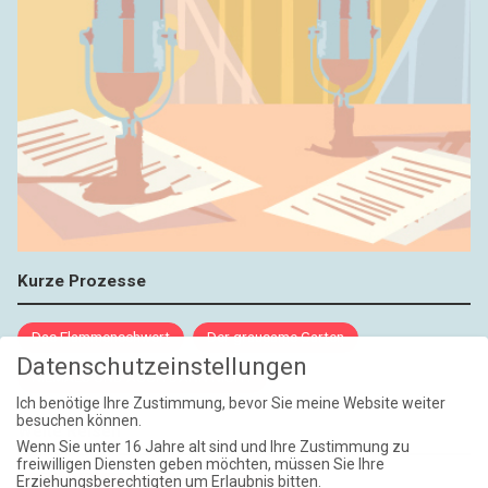
Kurze Prozesse
Das Flammenschwert
Der grausame Garten
Datenschutzeinstellungen
NIEMALS UND AUCH DANN NICHT
Ich benötige Ihre Zustimmung, bevor Sie meine Website weiter
besuchen können.
Weite Reisen
Wenn Sie unter 16 Jahre alt sind und Ihre Zustimmung zu
freiwilligen Diensten geben möchten, müssen Sie Ihre
Erziehungsberechtigten um Erlaubnis bitten.
Atlantische Turbulenzen
DIE ELF