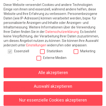
Diese Website verwendet Cookies und andere Technologien.
Die Zeit der Ringelblumen ist vorbei
Europa im Kopf
Einige von ihnen sind essenziell, während andere helfen, diese
Website und Ihre Erfahrung zu verbessern.
Personenbezogene
Fast am Ziel
Frühling in Florenz
In der Blase
Daten (wie IP-Adressen) können verarbeitet werden, bspw. für
personalisierte Anzeigen und Inhalte oder Anzeigen- und
Leben lernen / Ein Versuch
Trinken. Träumen. Trösten.
Inhaltsmessung.
Weitere Informationen über die Verwendung
Ihrer Daten finden Sie in der
Datenschutzerklärung
.
Es besteht
Triple-Edinburgher mit Ketchup
WACHS!
keine Verpflichtung, der Verarbeitung Ihrer Daten zuzustimmen,
um dieses Angebot nutzen zu können.
Sie können Ihre Auswahl
Winterreise (mit Sommern)
jederzeit unter
Einstellungen
widerrufen oder anpassen.
Datenschutzeinstellungen
Essenziell
Statistiken
Marketing
Alles sonst
Externe Medien
Denkabfall
Gereimtes und Ungereimtes
Geschichte
Alle akzeptieren
Religion
Wahnsinn
Auswahl akzeptieren
Hanno Rinke
Sonntagspredigten
Nur essenzielle Cookies akzeptieren
Datenschutz