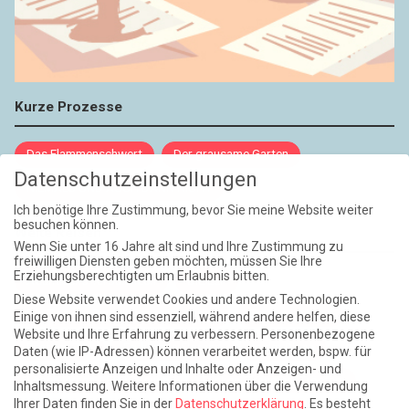
Kurze Prozesse
Das Flammenschwert
Der grausame Garten
Datenschutzeinstellungen
NIEMALS UND AUCH DANN NICHT
Ich benötige Ihre Zustimmung, bevor Sie meine Website weiter
besuchen können.
Weite Reisen
Wenn Sie unter 16 Jahre alt sind und Ihre Zustimmung zu
freiwilligen Diensten geben möchten, müssen Sie Ihre
Erziehungsberechtigten um Erlaubnis bitten.
Atlantische Turbulenzen
DIE ELF
Diese Website verwendet Cookies und andere Technologien.
Die Zeit der Ringelblumen ist vorbei
Europa im Kopf
Einige von ihnen sind essenziell, während andere helfen, diese
Website und Ihre Erfahrung zu verbessern.
Personenbezogene
Fast am Ziel
Frühling in Florenz
In der Blase
Daten (wie IP-Adressen) können verarbeitet werden, bspw. für
personalisierte Anzeigen und Inhalte oder Anzeigen- und
Leben lernen / Ein Versuch
Trinken. Träumen. Trösten.
Inhaltsmessung.
Weitere Informationen über die Verwendung
Ihrer Daten finden Sie in der
Datenschutzerklärung
.
Es besteht