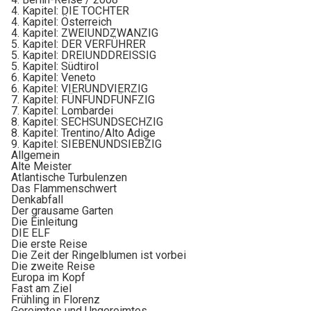
4. Kapitel: DIE TOCHTER
4. Kapitel: Österreich
4. Kapitel: ZWEIUNDZWANZIG
5. Kapitel: DER VERFÜHRER
5. Kapitel: DREIUNDDREISSIG
5. Kapitel: Südtirol
6. Kapitel: Veneto
6. Kapitel: VIERUNDVIERZIG
7. Kapitel: FÜNFUNDFÜNFZIG
7. Kapitel: Lombardei
8. Kapitel: SECHSUNDSECHZIG
8. Kapitel: Trentino/Alto Adige
9. Kapitel: SIEBENUNDSIEBZIG
Allgemein
Alte Meister
Atlantische Turbulenzen
Das Flammenschwert
Denkabfall
Der grausame Garten
Die Einleitung
DIE ELF
Die erste Reise
Die Zeit der Ringelblumen ist vorbei
Die zweite Reise
Europa im Kopf
Fast am Ziel
Frühling in Florenz
Gereimtes und Ungereimtes