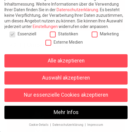
Inhaltsmessung.
Weitere Informationen über die Verwendung
Ihrer Daten finden Sie in der
Datenschutzerklärung
.
Es besteht
keine Verpflichtung, der Verarbeitung Ihrer Daten zuzustimmen,
um dieses Angebot nutzen zu können.
Sie können Ihre Auswahl
jederzeit unter
Einstellungen
widerrufen oder anpassen.
Datenschutzeinstellungen
Essenziell
Statistiken
Marketing
DIE ELF
Externe Medien
#2.1 | Umbenennungen
weiterlesen
46 Kommentare
Alle akzeptieren
Teilen
Auswahl akzeptieren
Nur essenzielle Cookies akzeptieren
Mehr Infos
Cookie-Details
Datenschutzerklärung
Impressum
Datenschutzeinstellungen