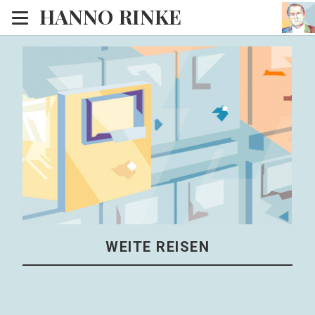
HANNO RINKE
Heim
EISINSEL
Sonntagspredigten
Blog
Lesesaal
Hörsaal
Kinosaal
WEITE REISEN