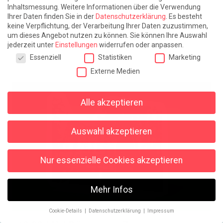
Inhaltsmessung.
Weitere Informationen über die Verwendung
#2.32 (B) | Wie im Fieber
Ihrer Daten finden Sie in der
Datenschutzerklärung
.
Es besteht
weiterlesen
keine Verpflichtung, der Verarbeitung Ihrer Daten zuzustimmen,
19 Kommentare
um dieses Angebot nutzen zu können.
Sie können Ihre Auswahl
jederzeit unter
Einstellungen
widerrufen oder anpassen.
Teilen
Datenschutzeinstellungen
Essenziell
Statistiken
Marketing
Externe Medien
Alle akzeptieren
Auswahl akzeptieren
Nur essenzielle Cookies akzeptieren
Mehr Infos
Cookie-Details
Datenschutzerklärung
Impressum
Datenschutzeinstellungen