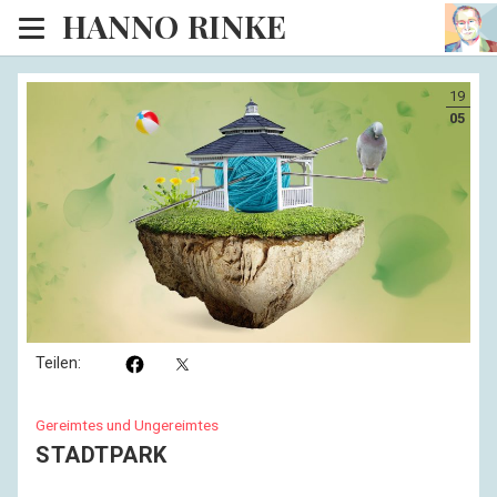
HANNO RINKE
Heim
19
EISINSEL
05
Sonntagspredigten
Blog
Lesesaal
Hörsaal
Kinosaal
Teilen:
Gereimtes und Ungereimtes
STADTPARK