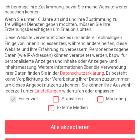
Ich benötige Ihre Zustimmung, bevor Sie meine Website weiter
besuchen können.
Weite Reisen
Wenn Sie unter 16 Jahre alt sind und Ihre Zustimmung zu
freiwilligen Diensten geben möchten, müssen Sie Ihre
Erziehungsberechtigten um Erlaubnis bitten.
Atlantische Turbulenzen
DIE ELF
Diese Website verwendet Cookies und andere Technologien.
Die Zeit der Ringelblumen ist vorbei
Europa im Kopf
Einige von ihnen sind essenziell, während andere helfen, diese
Website und Ihre Erfahrung zu verbessern.
Personenbezogene
Fast am Ziel
Frühling in Florenz
In der Blase
Daten (wie IP-Adressen) können verarbeitet werden, bspw. für
personalisierte Anzeigen und Inhalte oder Anzeigen- und
Leben lernen / Ein Versuch
Trinken. Träumen. Trösten.
Inhaltsmessung.
Weitere Informationen über die Verwendung
Ihrer Daten finden Sie in der
Datenschutzerklärung
.
Es besteht
Triple-Edinburgher mit Ketchup
WACHS!
keine Verpflichtung, der Verarbeitung Ihrer Daten zuzustimmen,
um dieses Angebot nutzen zu können.
Sie können Ihre Auswahl
Winterreise (mit Sommern)
jederzeit unter
Einstellungen
widerrufen oder anpassen.
Datenschutzeinstellungen
Essenziell
Statistiken
Marketing
Alles sonst
Externe Medien
Denkabfall
Gereimtes und Ungereimtes
Geschichte
Alle akzeptieren
Religion
Wahnsinn