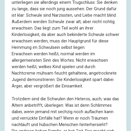
unterliegen sie allerdings einem Trugschluss: Sie denken
zu lange, dass sie noch jung aussehen. Der Grund dafür
R:
Ich bin achtundzwanzig.
ist klar: Schwule sind Narzissten, und Liebe macht blind.
Außerdem werden Schwule zwar alt, aber nicht richtig
I:
Wie ich sage, nicht älter als Mitte dreißig.
erwachsen. Das liegt zum Teil wohl an ihrer
Kinderlosigkeit, da aber auch bekinderte Schwule schwer
erwachsen werden, muss der Hauptgrund für diese
R:
Es macht Ihnen hoffentlich nichts aus, wenn ich
Hemmung im Schwulsein selbst liegen.
unser Gespräch aufzeichne?
Erwachsen werden heißt, normal werden im
allergemeinsten Sinn des Wortes. Nicht erwachsen
I:
Bitte, machen Sie, was Sie wollen! Nachdem ich auf
werden heißt, welkes Kind spielen und durch
Ihre Anzeige in unserem Kümmelblättchen
Nachtcreme mühsam feucht gehaltene, angetrocknete
geantwortet habe, bin ich ja selber schuld an allem.
Jugend demonstrieren. Die Kinderlosigkeit spart dabei
Ärger, aber vergrößert die Einsamkeit.
R:
Ich find’ das toll, dass Sie so spontan reagiert haben.
Trotzdem sind die Schwulen den Heteros, auch, was das
Altern anbetrifft, überlegen: Was ist denn Schlimmes
I:
Na ja, was hab’ ich denn noch groß zu tun? Ewig im
dabei, wenn jemand mit sechzig noch auflachen kann
Internet rumsurfen, da komm’ ich gar nicht immer so
und verrückte Einfälle hat? Wenn er noch Träumen
mit, und fürs Smartphone sind meine Finger zu
nachläuft und hübschen Menschen hinterhersieht?
dämlich. Da les’ ich dann auch schon mal die