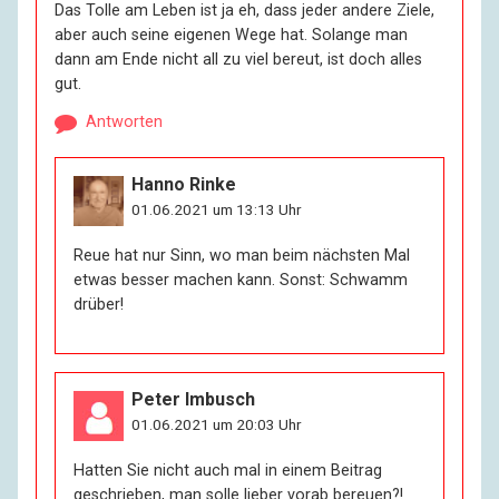
Das Tolle am Leben ist ja eh, dass jeder andere Ziele,
Personen. Und wenn ich mich hier selber offenbare,
aber auch seine eigenen Wege hat. Solange man
dann geschieht das nicht nur, weil ich so gern rede
dann am Ende nicht all zu viel bereut, ist doch alles
oder weil ich so was Wichtiges zu sagen habe,
gut.
sondern ganz egoistisch, weil ich die Kunst des
Alleinseins immer noch nicht so richtig beherrsche.
Antworten
R:
Ist das Alleinsein das Schwerste?
Hanno Rinke
01.06.2021 um 13:13 Uhr
I:
Für mich ja. Für andere ist es das Rheuma.
Reue hat nur Sinn, wo man beim nächsten Mal
etwas besser machen kann. Sonst: Schwamm
R:
Sind Sie als Homosexueller davon besonders
drüber!
betroffen?
I:
Vom Rheuma: nein, trotz nasser Parks und kühler
Peter Imbusch
Nächte. Vom Alleinsein: ja. Familie hab’ ich nicht. Hier
im Haus kommt keine rechte Vertrautheit auf,
01.06.2021 um 20:03 Uhr
wahrscheinlich ist es meine Schuld. Und dann wachsen
Hatten Sie nicht auch mal in einem Beitrag
in einem die merkwürdigsten Gedanken. Ich hab’ gar
geschrieben, man solle lieber vorab bereuen?!
nicht so viel Angst davor, allein zu sterben, das auch,