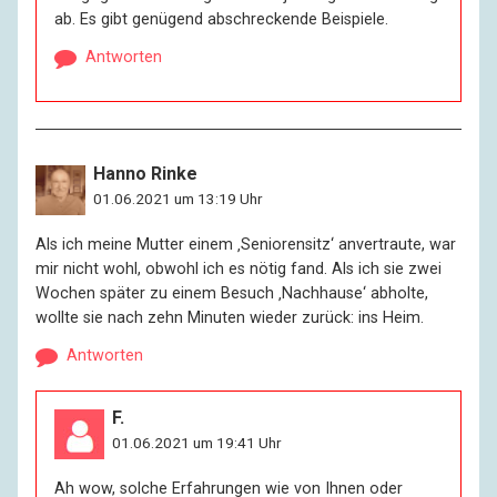
ab. Es gibt genügend abschreckende Beispiele.
I:
Je jünger die Gäste, desto schicker die Bars. Je älter
Antworten
die Gäste, desto schäbiger die Kneipen. Da können Sie
sich ja vorstellen, was für mich übrig bleibt. Aber diese
geschniegelten Paläste, die wären sowieso nicht
meine Richtung. Da lassen die Jungen ihre Gefühle wie
Hanno Rinke
Federn. Morgens kommen sie heraus wie nackte
01.06.2021 um 13:19 Uhr
Hühner, und die Organisation hat ein gutes Geschäft
mit der Illusion gemacht. – Ich gehör’ an die Theke, wo
Als ich meine Mutter einem ‚Seniorensitz‘ anvertraute, war
der Wirt meinen Spitznamen und meine Biermarke
mir nicht wohl, obwohl ich es nötig fand. Als ich sie zwei
kennt. Aber so gemütlich, wie Sie vielleicht denken, ist
Wochen später zu einem Besuch ‚Nachhause‘ abholte,
das auch nicht. Manchmal ist es wie eine Art
wollte sie nach zehn Minuten wieder zurück: ins Heim.
Wartesaal oder ein Fegefeuer, eine Vorhölle: Die
wohlvertrauten Fremden, die man plötzlich vermisst,
Antworten
weil man sie lange nicht mehr gesehen hat. Sie haben
endlich den Absprung geschafft – ins wahre Leben
F.
oder in den wahren Tod. Da sitzt man dann da mit
01.06.2021 um 19:41 Uhr
seiner Neugier und schwankt zwischen Wunsch und
Scham, aber: besser, als zu Hause sitzen und
Ah wow, solche Erfahrungen wie von Ihnen oder
verzweifeln.