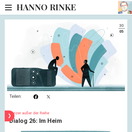
HANNO RINKE
Heim
30
EISINSEL
05
Sonntagspredigten
Blog
Lesesaal
Hörsaal
Kinosaal
Teilen:
Tänzer außer der Reihe
❯
Dialog 26: Im Heim