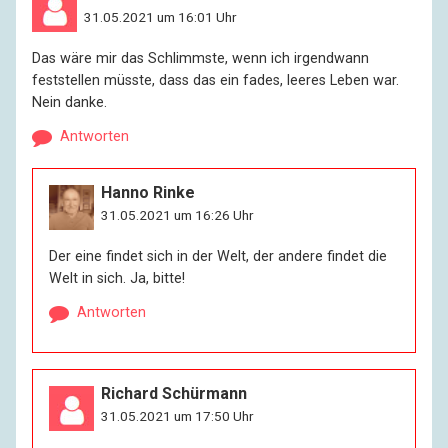
glaube nicht, dass die Welt darauf wartet, meinen
31.05.2021 um 16:01 Uhr
Kommentar zu dem Thema zu hören.
Das wäre mir das Schlimmste, wenn ich irgendwann
feststellen müsste, dass das ein fades, leeres Leben war.
R:
Sie waren auch nicht betroffen.
Nein danke.
Antworten
I:
Ich bin immer noch betroffen, aber ich bin nicht
belangt worden. Ein Zeitgenosse Himmlers bin ich ja
nun nicht. Wie alt ich Ihnen auch erscheinen mag.
Hanno Rinke
31.05.2021 um 16:26 Uhr
R:
Und Ihre private Situation heute?
Der eine findet sich in der Welt, der andere findet die
Welt in sich. Ja, bitte!
I:
Sie merken wohl allmählich, dass ich gesellschaftlich
Antworten
unergiebig bin?
R:
Das lässt sich nicht trennen. Die Gesellschaft besteht
ja aus Privatpersonen.
Richard Schürmann
31.05.2021 um 17:50 Uhr
I:
Manchmal denk’ ich, sie besteht nur aus öffentlichen