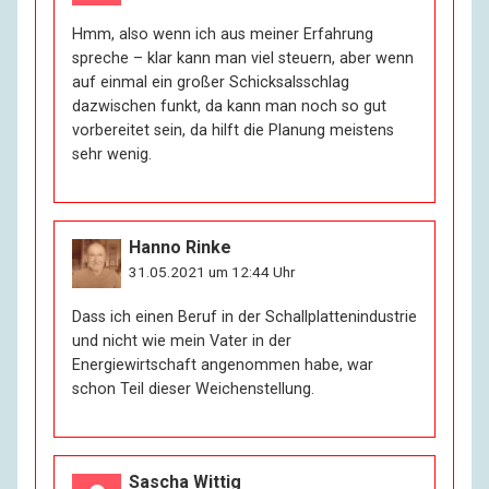
eigenen Körper angelegten Funktionen – die letzte.
Hmm, also wenn ich aus meiner Erfahrung
Das hab’ ich immer so gesehen. Wer in den Krieg geht,
spreche – klar kann man viel steuern, aber wenn
kann sterben. Wer mit jemandem mitgeht, auch. Was
auf einmal ein großer Schicksalsschlag
ist edel, was ist gemein? Wer sich in Gefahr begibt,
dazwischen funkt, da kann man noch so gut
kommt um oder weiter. Aber wer das Risiko scheut,
vorbereitet sein, da hilft die Planung meistens
scheut es auch, zu sich selbst zu finden. Jeder muss
sehr wenig.
an seiner Biografie schreiben: mit dem Körper, mit
dem Herzen, mit der Erinnerung. Die leeren Seiten des
inneren Tagebuchs sind tote Seiten. Von denen wollt’
ich immer möglichst wenige haben. Ich wollte nie
Hanno Rinke
sterben, ohne gelebt zu haben. Aber wenn ich ehrlich
31.05.2021 um 12:44 Uhr
bin: Da steht jetzt viel Unfug auf den Seiten, Gekritzel,
schlimmer als das weiße Blatt.
Dass ich einen Beruf in der Schallplattenindustrie
und nicht wie mein Vater in der
Energiewirtschaft angenommen habe, war
R:
Sie haben ein sehr abwechslungsreiches Leben
schon Teil dieser Weichenstellung.
geführt.
I:
Ich habe den Sinn mehr im Abenteuer gesucht als in
der Stille, ja. Nun gibt mir das Leben
Sascha Wittig