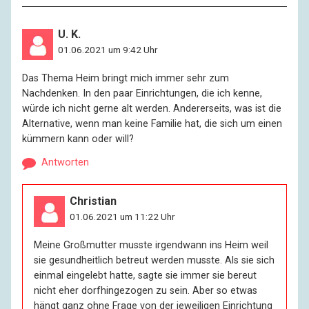
Leder. Eau de Cologne kommt auch wieder mehr in
Mode. Ich glaube nicht, dass wir weniger Angst hatten
U. K.
vor dem Krieg, vor der Polizei, vor den Kollegen. Aber
01.06.2021 um 9:42 Uhr
wir haben uns dieser Angst nicht so ausgeliefert.
Heute geraten alle bei jeder Schlagzeile in Panik. Wer
Das Thema Heim bringt mich immer sehr zum
es nicht lernt, mit seiner Angst zu leben, der lernt es
Nachdenken. In den paar Einrichtungen, die ich kenne,
auch nicht, über seinen eigenen Schatten zu springen
würde ich nicht gerne alt werden. Andererseits, was ist die
oder auf jemanden zuzugehen. Meine Sehnsüchte
Alternative, wenn man keine Familie hat, die sich um einen
sind unerfüllbar geworden, weil ich zu alt bin. Die
kümmern kann oder will?
Sehnsüchte der Zwanzig- und Dreißigjährigen sind
Antworten
jetzt schon unerfüllbar, wenn sie zu ängstlich sind. Die
Sehnsucht hat ein Medusenhaupt: Hat man die eine
befriedigt, wachsen zehn Neue nach. Das endet nie,
Christian
aber die Träume, sie bleiben. Das Internet schafft ein
01.06.2021 um 11:22 Uhr
Überangebot an Sex. Da kann man haben, was man
will. Die Menschen müssen sich wieder eine neue Art
Meine Großmutter musste irgendwann ins Heim weil
suchen, um unglücklich zu werden. Und sie werden sie
sie gesundheitlich betreut werden musste. Als sie sich
finden.
einmal eingelebt hatte, sagte sie immer sie bereut
nicht eher dorfhingezogen zu sein. Aber so etwas
hängt ganz ohne Frage von der jeweiligen Einrichtung
R:
Wo gehen Sie hin, wenn Sie ausgehen?