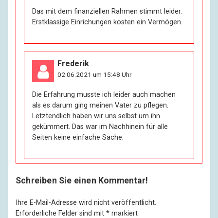
ja … Wissen Sie, als ich jung war, da kriegte ich meine
Das mit dem finanziellen Rahmen stimmt leider.
Fantasie nicht los von den Grauhaarigen, den Älteren,
Erstklassige Einrichungen kosten ein Vermögen.
die nach Würde duften und nach Gier schmecken. Und
ausgerechnet jetzt bin ich verrückt nach den Jungen
mit den wilden Haaren. Für die zähl’ ich doch gar nicht
mehr. Da zeigt nur der Übermut die Zähne, und wenn
Frederik
man selber zubeißt, bleibt nichts als ein Lachen. Man
02.06.2021 um 15:48 Uhr
will ja nicht immer nur aus Lust mit jemandem
schlafen, sondern auch aus Enttäuschung, aus
Die Erfahrung musste ich leider auch machen
Hilflosigkeit und aus Angst vor Misserfolg und
als es darum ging meinen Vater zu pflegen.
Einsamkeit. Das beste Mittel gegen den Misserfolg ist,
Letztendlich haben wir uns selbst um ihn
gar keinen Erfolg zu wollen. – Eine Zeit lang hab’ ich
gekümmert. Das war im Nachhinein für alle
mich, bevor ich ausging, ganz sorgfältig vor dem
Seiten keine einfache Sache.
Spiegel herausgeputzt. Lächerlich! Jetzt muss ich den
Spiegel vergessen können, wenn ich weggehe, denn es
kuckt mich da jemand anderes an als der, den ich
sehe, wenn ich aus mir rauskucke.
Schreiben Sie einen Kommentar!
R:
Und was für Menschen treffen Sie dann?
Ihre E-Mail-Adresse wird nicht veröffentlicht.
Erforderliche Felder sind mit
*
markiert