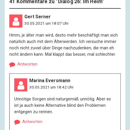
41 Kommentare zu “
Dialog 26: Im Heim
”
I:
Wirklich?
Gert Serner
R:
Ja. Ich war nicht allein.
30.05.2021 um 18:07 Uhr
Hmm, je älter man wird, desto mehr beschäftigt man sich
I:
Sonst hätten Sie sich nicht wohlgefühlt?
natürlich auch mit dem Älterwerden. Ich versuche immer
noch nicht zuviel über Dinge nachzudenken, die man eh
R:
Doch, doch, schon. Wirklich.
nicht ändern kann. Mal klappt das besser, mal schlechter.
Antworten
I:
Sie gehen in Männerbars wie in den Zoo und Sie halten
mich für eine Mumie, die allenfalls noch zum
Marina Eversmann
Arzneikaufen vor die Tür tritt. Warum wollen Sie das
Interview überhaupt machen?
30.05.2021 um 18:42 Uhr
Unnötige Sorgen sind naturgemäß unnötig. Aber es
R:
Ich ... Wir finden es wichtig, dass dieses Interview
ist ja auch keine Alternative blind den Problemen
stattfindet.
entgegen zu rennen.
Antworten
I:
Ich finde es auch wichtig, dass