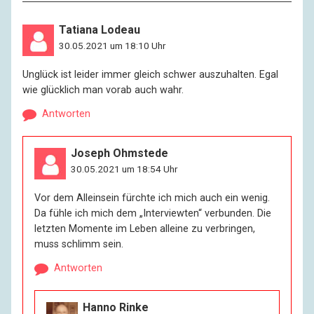
I:
Na, das ist wohl auch besser so. Viel Verehrerpost
Tatiana Lodeau
hätt’ ich kaum noch zu erwarten.
30.05.2021 um 18:10 Uhr
R:
Herr Böttcher, Sie leben hier in einem schönen
Unglück ist leider immer gleich schwer auszuhalten. Egal
Heim –
wie glücklich man vorab auch wahr.
Antworten
I:
Seniorenwohnsitz …
Joseph Ohmstede
R:
Sie haben ein eigenes Appartement mit kleinem
30.05.2021 um 18:54 Uhr
Balkon und Blick ins Grüne.
Vor dem Alleinsein fürchte ich mich auch ein wenig.
I:
Schreckliche Sauerei im Herbst mit den Blättern von
Da fühle ich mich dem „Interviewten“ verbunden. Die
der Weide.
letzten Momente im Leben alleine zu verbringen,
muss schlimm sein.
R:
Ihr Zimmer ist hübsch eingerichtet und voll mit
Antworten
persönlichen Gegenständen.
Hanno Rinke