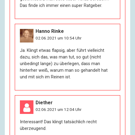
Das finde ich immer einen super Ratgeber.
aber das lässt sich ertragen. Eine andere Vorstellung
quält mich: dass keiner auf meine Beerdigung kommt.
Dabei kann mir das doch ganz egal sein. Na ja. Da
muss ich dann eben nach wie vor unter Menschen
Hanno Rinke
gehen. Darin hab’ ich Gott sei Dank Übung.
02.06.2021 um 10:54 Uhr
R:
Haben Sie auch noch sexuelle Kontakte?
Ja. Klingt etwas flapsig, aber führt vielleicht
dazu, sich das, was man tut, so gut (nicht
unbedingt lange) zu überlegen, dass man
I:
Hin und wieder. Der Trieb ist kein Wasserhahn, den
hinterher weiß, warum man so gehandelt hat
man abstellen kann. Rohrbrüche gibt es zwar nicht
und mit sich im Reinen ist.
mehr, aber es tröpfelt noch.
R:
Sind Sie bereit, mir davon zu erzählen?
Diether
02.06.2021 um 12:04 Uhr
I:
Ja, deshalb sind Sie ja hier. – Ich erinnere mich noch
an die Zeit, als ich aufhörte, Anbieter zu sein und
Interessant! Das klingt tatsächlich recht
stattdessen Käufer wurde. Sehr fremd war das zuerst.
überzeugend.
Aber dann gewöhnt man sich daran. Ich habe noch