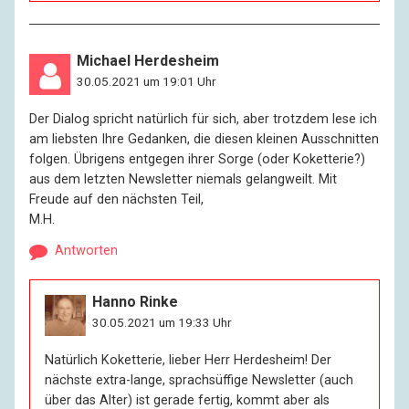
wenn’s nötig wird, es ist so ganz nett alles, und wenn
ich die Tür zumache, dann seh’ ich das
Friedhofsgemüse um mich rum ja nicht.
Michael Herdesheim
30.05.2021 um 19:01 Uhr
R:
Sie haben es also den äußeren Umständen nach sehr
Der Dialog spricht natürlich für sich, aber trotzdem lese ich
gut getroffen.
am liebsten Ihre Gedanken, die diesen kleinen Ausschnitten
folgen. Übrigens entgegen ihrer Sorge (oder Koketterie?)
I:
Kann man sagen. Und das beeinflusst die inneren
aus dem letzten Newsletter niemals gelangweilt. Mit
Umstände positiv.
Freude auf den nächsten Teil,
M.H.
R:
Was denken Sie: Wird in unserem Staat genug getan
Antworten
für alte Menschen?
Hanno Rinke
I:
Was ich denke? Denken darf man alles, sagen schon
30.05.2021 um 19:33 Uhr
viel weniger. Also, ich könnte sagen: Nein, es wird nicht
genug getan. Aber dann müsste ich auch sagen, es
Natürlich Koketterie, lieber Herr Herdesheim! Der
wird zu wenig getan für junge Menschen, für
nächste extra-lange, sprachsüffige Newsletter (auch
Behinderte, für Arbeitslose. Für mich selbst kann ich
über das Alter) ist gerade fertig, kommt aber als
nicht mehr verlangen, und die anderen – das kann ich