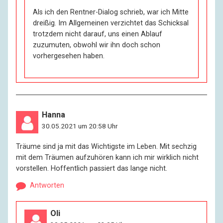
verdoppelt?
Als ich den Rentner-Dialog schrieb, war ich Mitte
dreißig. Im Allgemeinen verzichtet das Schicksal
I:
Sicher. Ein junger Homosexueller oder ein alter
trotzdem nicht darauf, uns einen Ablauf
Familienvater scheinen besser dran zu sein als ich. Im
zuzumuten, obwohl wir ihn doch schon
Einzelnen kann das dann natürlich ganz anders
vorhergesehen haben.
aussehen. Dass ich alt bin, merkt jeder sofort, dass ich
homosexuell bin, nicht. Ich muss mit beidem leben.
R:
Ist das schwer für Sie, und was kann die Gesellschaft
tun, um Ihre Situation zu verbessern?
Hanna
30.05.2021 um 20:58 Uhr
I:
Die Gesellschaft kann mich besuchen kommen, um
Träume sind ja mit das Wichtigste im Leben. Mit sechzig
mir von Zeit zu Zeit Gesellschaft zu leisten. – Nein,
mit dem Träumen aufzuhören kann ich mir wirklich nicht
materielle Hilfe brauch’ ich keine. Aber das ist Zufall.
vorstellen. Hoffentlich passiert das lange nicht.
Dass ich niemandem auf der Tasche liege, dass ich
unabhängig bin von finanzieller Unterstützung, das ist
Antworten
unverdient, und ich wünsche jedem, der es weniger gut
hat als ich, dass er die Unterstützung erhält, die er
Oli
braucht. Sie fragen nach dem Alter: Natürlich ist das