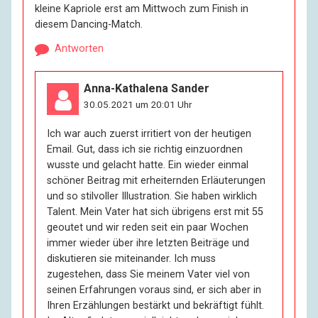
kleine Kapriole erst am Mittwoch zum Finish in
sehr schwer beurteilen. Den Leuten hier im Haus geht
diesem Dancing-Match.
es ja so weit ganz gut. Ich hab’ wenig Kontakt. Und
sonst? Ich weiß es einfach nicht.
Antworten
R:
Sie können von sich also sagen, dass Sie gern leben,
Anna-Kathalena Sander
wie Sie leben.
30.05.2021 um 20:01 Uhr
Ich war auch zuerst irritiert von der heutigen
I:
Ja, das kann ich. Es ist ja ganz klar, in meinem Alter
Email. Gut, dass ich sie richtig einzuordnen
lebt man in den Tod hinein, aber manchmal macht
wusste und gelacht hatte. Ein wieder einmal
man sich vor, dass es nicht so ist, und das hilft. –
schöner Beitrag mit erheiternden Erläuterungen
Sehen Sie, jeder ist anders. Einem guten Bekannten
und so stilvoller Illustration. Sie haben wirklich
von mir ist vor zwei Jahren der Freund bei einem
Talent. Mein Vater hat sich übrigens erst mit 55
Autounfall umgekommen. Sie hatten über dreißig
geoutet und wir reden seit ein paar Wochen
Jahre zusammengelebt, mit Krisen natürlich. Kurz
immer wieder über ihre letzten Beiträge und
darauf hat sich der Überlebende mit Schlaftabletten
diskutieren sie miteinander. Ich muss
vergiftet. Es ist ja nicht nur der Verlust. Von einem
zugestehen, dass Sie meinem Vater viel von
bestimmten Alter an ist man auch nicht mehr bereit,
seinen Erfahrungen voraus sind, er sich aber in
sich eine neue Vergangenheit aufzubauen. Alle
Ihren Erzählungen bestärkt und bekräftigt fühlt.
Erinnerungen, die die beiden geteilt hatten, auf denen