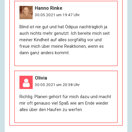
Abrüstungskonferenzen stattfinden. Wie Sie sehen, bin
ich trotzdem nicht in Genf.
Hanno Rinke
30.05.2021 um 19:47 Uhr
R:
Also ich halte Sie nicht für eine Mumie.
Blind ist nie gut und hat Ödipus nachträglich ja
auch nichts mehr genutzt. Ich bereite mich seit
I:
Das beruhigt mich. Und gegen Homosexuelle haben
meiner Kindheit auf alles sorgfältig vor und
Sie ja auch nichts.
freue mich über meine Reaktionen, wenn es
dann ganz anders kommt.
R:
Wenn es Ihnen nicht recht ist, dann geh’ ich auch
wieder. Wir dachten, wir wollten Ihnen helfen mit
unserem Beitrag.
Olivia
30.05.2021 um 20:38 Uhr
I:
Junger Mann, Sie werden mir überhaupt nicht helfen.
Aber ich werde Ihnen helfen, Ihr Interview zu machen.
Richtig. Planen gehört für mich dazu und macht
So, und nun fangen Sie an!
mir oft genauso viel Spaß wie am Ende wieder
alles über den Haufen zu werfen.
R:
Ich möchte Ihnen sagen, dass Sie selbstverständlich
anonym bleiben.