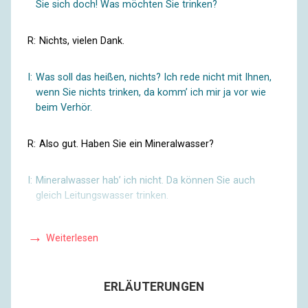
Sie sich doch! Was möchten Sie trinken?
R:
Nichts, vielen Dank.
I:
Was soll das heißen, nichts? Ich rede nicht mit Ihnen,
wenn Sie nichts trinken, da komm’ ich mir ja vor wie
beim Verhör.
R:
Also gut. Haben Sie ein Mineralwasser?
I:
Mineralwasser hab’ ich nicht. Da können Sie auch
gleich Leitungswasser trinken.
R:
Was haben Sie denn?
Weiterlesen
I:
Alles: Bier, Schnaps, Wein. Ich mach’ Ihnen auch einen
Kaffee oder Tee, schwarz oder Hagebutte.
ERLÄUTERUNGEN