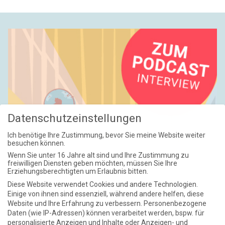
sei es ein unvorsichtiger Spaziergang im kalten
Märzwind oder ein Stricher, dem ich auf den Leim
gegangen bin. Ich gönne dem allmächtigen Tod alles:
meinen klapprigen Körper, meine Gedanken, mein
Lachen – aber nicht meine Angst. Mir ist eine große
Mitgift an Angst zugefallen, ich muss sie verbrauchen
wie ein verschwenderischer Spieler – im Leben. Eine
Erbschaft darf es nicht geben. Ich habe keine
Nachkommen, nur meinen Tod. Und diesen Nachlass
gönn’ ich ihm nicht. Alles andere: meine Füße, die
Datenschutzeinstellungen
jeden Weg gegangen sind, der ein Ziel versprach;
meine Augen, die jedes Ziel gesehen haben; mein
Ich benötige Ihre Zustimmung, bevor Sie meine Website weiter
Mund, der die Frage aussprach; mein Herz, das bis
besuchen können.
zum Hals schlug – alles, alles für die Würmer, die
Wenn Sie unter 16 Jahre alt sind und Ihre Zustimmung zu
Wissenschaft, für den Tod. Aber nicht meinen
freiwilligen Diensten geben möchten, müssen Sie Ihre
Erziehungsberechtigten um Erlaubnis bitten.
Angstschweiß: Der soll eintrocknen nach der letzten,
Diese Website verwendet Cookies und andere Technologien.
wahnwitzigsten Verwegenheit – dann kann ich
Einige von ihnen sind essenziell, während andere helfen, diese
sterben.
Website und Ihre Erfahrung zu verbessern.
Personenbezogene
Daten (wie IP-Adressen) können verarbeitet werden, bspw. für
personalisierte Anzeigen und Inhalte oder Anzeigen- und
R:
Ich ... Ich weiß nicht, was ich sagen soll. Ich kann Sie