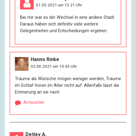
Nachhilfeunterricht in Genügsamkeit.
31.05.2021 um 13:21 Uhr
Bei mir war es der Wechsel in eine andere Stadt.
R:
Möchten Sie über Ihren Beruf sprechen?
Daraus haben sich definitiv viele weitere
Gelegenheiten und Entscheidungen ergeben.
I:
Vielleicht ein andermal und ohne Mikrofon. Es wäre
sonst auch vorbei mit der von uns gewünschten
Anonymität.
Hanno Rinke
R:
Sie haben bisher nur vom Alter gesprochen. Wollen
02.06.2021 um 10:43 Uhr
Sie auch etwas zu Ihrer Homosexualität sagen?
Vielleicht darüber, welchem Druck Sie in Ihrer Jugend
Träume als Wünsche mögen weniger werden, Träume
ausgesetzt waren?
im Schlaf hören im Alter nicht auf. Allenfalls lässt die
Erinnerung an sie nach.
I:
Alles war verboten, alles geschah trotzdem. Es war
Antworten
gefährlich, aber ein besonderer Kitzel war das nicht für
mich. Ich habe nie Hürden gebraucht, um springen zu
können. Dass es keine Entschädigungen für KZ-Opfer
gibt, natürlich ist das schrecklich ungerecht, aber
darüber ist so viel schon gesprochen worden – ich
Detlev A.