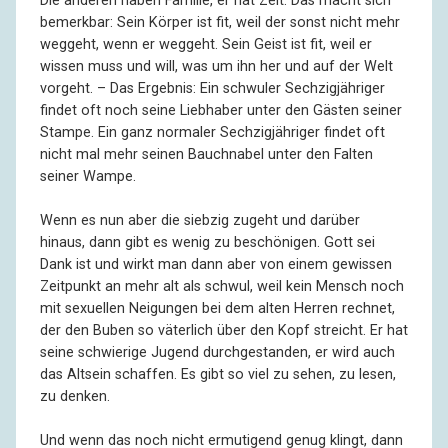
Die anderen haben Familie, er hat Zeit. Das macht sich
‚Apotheken-Umschau‘, die richtige Zielgruppe bin ich
bemerkbar: Sein Körper ist fit, weil der sonst nicht mehr
ja. Irgendwie nehm’ ich mir das ’n bisschen übel, ist ja
weggeht, wenn er weggeht. Sein Geist ist fit, weil er
’n Zeittotschlagen, aber diesmal hat’s wenigstens was
wissen muss und will, was um ihn her und auf der Welt
gebracht. – Die Formulierung ‚Journalist sucht älteren
vorgeht. – Das Ergebnis: Ein schwuler Sechzigjähriger
Homosexuellen für Reportage‘ fand ich allerdings
findet oft noch seine Liebhaber unter den Gästen seiner
ganz schön geziert, aber, mein Gott, was hätten Sie
Stampe. Ein ganz normaler Sechzigjähriger findet oft
auch sonst schreiben sollen? Auf ‚Journalist sucht alte
nicht mal mehr seinen Bauchnabel unter den Falten
Schwuchtel‘ hätt’ sich ja wohl niemand gemeldet.
seiner Wampe.
R:
Ich möchte sowieso, dass Sie von Anfang an wissen,
Wenn es nun aber die siebzig zugeht und darüber
dass ich keinerlei diskriminierende Absichten verfolge.
hinaus, dann gibt es wenig zu beschönigen. Gott sei
Ich schreibe – also pauschal ausgedrückt – für ein
Dank ist und wirkt man dann aber von einem gewissen
linksliberales Blatt, und wir erstellen gerade eine Serie
Zeitpunkt an mehr alt als schwul, weil kein Mensch noch
über Minderheiten, die nicht so sehr im Blickfeld der
mit sexuellen Neigungen bei dem alten Herren rechnet,
Öffentlichkeit stehen.
der den Buben so väterlich über den Kopf streicht. Er hat
seine schwierige Jugend durchgestanden, er wird auch
das Altsein schaffen. Es gibt so viel zu sehen, zu lesen,
I:
Soso. Warum sind Sie eigentlich nicht einfach in ein
zu denken.
entsprechendes Lokal gegangen?
Und wenn das noch nicht ermutigend genug klingt, dann