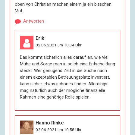
oben von Christian machen einem ja ein bisschen
Mut.
R:
Wären Sie gerne ruhiger?
Antworten
I:
Ich weiß nicht. Wenn man was sucht, dann wünscht
Erik
man sich, dass man es findet, nicht, dass man die
Suche abbrechen kann. Wenn man Hunger hat, will
02.06.2021 um 10:34 Uhr
man essen, nicht satt sein. Irgendwann hab’ ich mal
Das kommt sicherlich alles darauf an, wie viel
gedacht, ich bin verkehrt programmiert, aber da war
Mühe und Sorge man in solch eine Entscheidung
ich schon zu alt, um das Programm umzustellen. Es
steckt. Wer genügend Zeit in die Suche nach
wäre leichter, sich unter Kontrolle zu bringen, wenn
einem akzeptablen Betreuungsplatz investiert,
man wüsste, wofür.
kann sicher etwas schönes finden. Allerdings
mag natürlich auch der mögliche finanzielle
R:
Sie haben nur wenige Freunde?
Rahmen eine gehörige Rolle spielen.
I:
Wenige Freunde. Wahrscheinlich red’ ich zu viel. – Es
sind bestimmt schon viele tot von denen, mit denen
Hanno Rinke
ich Verhältnisse hatte. Mein Gott, und damals war es
02.06.2021 um 10:58 Uhr
doch Leben pur. Minuten wie platzende Granaten. Na