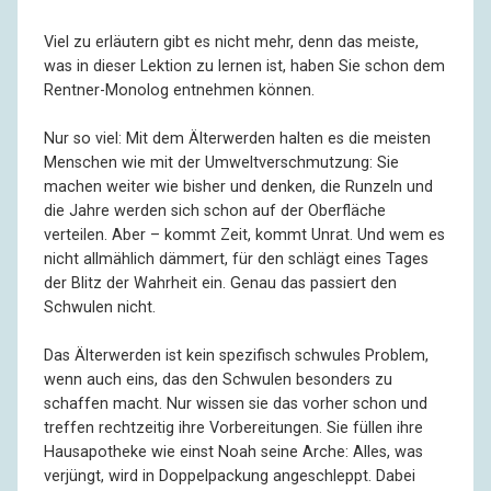
R:
Ich möchte Ihnen keine Umstände machen.
Viel zu erläutern gibt es nicht mehr, denn das meiste,
was in dieser Lektion zu lernen ist, haben Sie schon dem
I:
Herrgott noch mal, was haben Sie sich denn so! Sie
Rentner-Monolog entnehmen können.
werden mich den ganzen Nachmittag lang
ausquetschen. Warum soll es mir denn da zu viel sein,
Nur so viel: Mit dem Älterwerden halten es die meisten
eine Flasche aufzumachen?!
Menschen wie mit der Umweltverschmutzung: Sie
machen weiter wie bisher und denken, die Runzeln und
R:
Gut, dann trink’ ich ein Bier.
die Jahre werden sich schon auf der Oberfläche
verteilen. Aber – kommt Zeit, kommt Unrat. Und wem es
nicht allmählich dämmert, für den schlägt eines Tages
I:
Also ein Bier. Wie ich. – Oder trinken Sie keinen
der Blitz der Wahrheit ein. Genau das passiert den
Alkohol? Nicht, dass Sie gleich als Erstes schreiben, ich
Schwulen nicht.
verführe hübsche junge Männer zu abwegigen
Genüssen.
Das Älterwerden ist kein spezifisch schwules Problem,
wenn auch eins, das den Schwulen besonders zu
R:
So hübsch bin ich doch gar nicht.
schaffen macht. Nur wissen sie das vorher schon und
treffen rechtzeitig ihre Vorbereitungen. Sie füllen ihre
Hausapotheke wie einst Noah seine Arche: Alles, was
I:
Aber jung. Jedenfalls für meine Begriffe. Sie sind doch
verjüngt, wird in Doppelpackung angeschleppt. Dabei
nicht älter als Mitte dreißig.