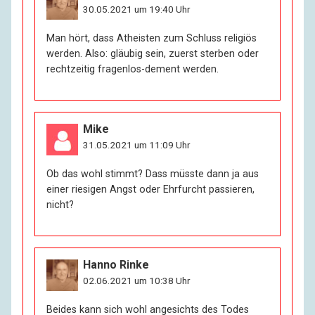
I:
Alles Krimskrams. Aber im Alter sammelt man eben.
30.05.2021 um 19:40 Uhr
Man klammert sich an Gegenstände und an
Erinnerungen.
Man hört, dass Atheisten zum Schluss religiös
werden. Also: gläubig sein, zuerst sterben oder
rechtzeitig fragenlos-dement werden.
R:
Die äußeren Bedingungen, unter denen Sie leben, sind
also überdurchschnittlich gut.
I:
Wenn Sie es mit einem Obdachlosenasyl vergleichen:
Mike
ja.
31.05.2021 um 11:09 Uhr
Ob das wohl stimmt? Dass müsste dann ja aus
R:
Auch sonst. War das langfristige Planung auf den
einer riesigen Angst oder Ehrfurcht passieren,
Lebensabend hin oder ist das Glück?
nicht?
I:
Das ist nicht Glück. Das ist Geld. Ich habe geerbt.
Hanno Rinke
R:
Wollen Sie mir darüber erzählen?
02.06.2021 um 10:38 Uhr
I:
Unbedingt, denn es ist saukomisch. Ich habe nie
Beides kann sich wohl angesichts des Todes