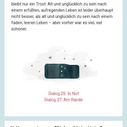
R:
Na ja, ich … Wir dachten, ältere Leute gehen doch
bleibt nur ein Trost: Alt und unglücklich zu sein nach
seltener aus.
einem erfüllten, aufregenden Leben ist leider überhaupt
nicht besser, als alt und unglücklich zu sein nach einem
faden, leeren Leben – aber vorher war es viel, viel
I:
Waren Sie schon mal in einem Lokal für Männer?
schöner.
R:
Ja, ich hab’ mal eins gesehen. Also, ich meine, ich war
auch drin, klar.
I:
Und?
R:
Na ja, da standen eben viele junge Männer rum, gut
angezogen. Die übliche Musik. Es war eigentlich sehr
nett.
Dialog 25: In Not
Dialog 27: Am Rande
I:
Was heißt eigentlich?
R:
Ja, es war sehr nett. Ich habe mich ... wohlgefühlt.