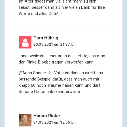
Im Alter findet man vielleicht mehr zu sich
blieb er jetzt allein sitzen wie auf sauer gewordener
selbst. Besser dann als nie! Vielen Dank für Ihre
Milch – wertlos; er konnte nichts mehr mit ihnen
Worte und alles Gute!
anfangen, und neue wollte er sich nicht mehr
schaffen. Für ihn gab es keinen Sinn mehr. Ich habe
nie eine solche lange, enge Bindung gehabt, deshalb
kann mir das nicht passieren. Aber ob ich deshalb
Tom Hübrig
glücklicher bin … Ich habe eigentlich immer das getan,
30.05.2021 um 21:37 Uhr
wozu ich Lust hatte, und darüber bin ich froh jetzt.
Mein Nachbar hier im Haus sagte mal zu mir: „Früher,
Langeweile ist sicher auch das Letzte, das man
als ich noch jung war, da hab’ ich nie das gemacht,
den Rinke-Blogbeiträgen vorwerfen kann!
was ich wollte. Jetzt ist das anders: Ich will nichts
mehr.“ – Das ist natürlich sehr traurig. Aber es war
@Anna Sander: Ihr Vater ist dann ja direkt das
wenigstens eine Entscheidung, die er damals getroffen
passende Beispiel dafür, dass man auch mit
hat: für die Pflicht, gegen das Vergnügen. Die meisten
knapp 60 noch Träume haben kann und darf.
Menschen wissen ja gar nicht, was sie wollen und
Schöne Grüße unbekannterweise.
können sich deshalb auch nicht entscheiden.
R:
Sie gehören zwei ganz unterschiedlichen
Hanno Rinke
Minderheiten an: den Alten und den Homosexuellen.
31.05.2021 um 12:56 Uhr
Würden Sie sagen, dass das Ihre Probleme