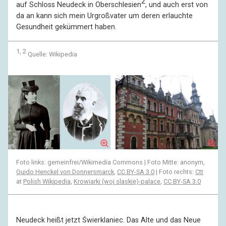
2
auf Schloss Neudeck in Oberschlesien
, und auch erst von
da an kann sich mein Urgroßvater um deren erlauchte
Gesundheit gekümmert haben.
1, 2
Quelle: Wikipedia
Foto links: gemeinfrei/Wikimedia Commons | Foto Mitte: anonym,
Guido Henckel von Donnersmarck
,
CC BY-SA 3.0
| Foto rechts:
Ctt
at
Polish Wikipedia
,
Krowiarki (woj slaskie)-palace
,
CC BY-SA 3.0
Neudeck heißt jetzt Świerklaniec. Das Alte und das Neue