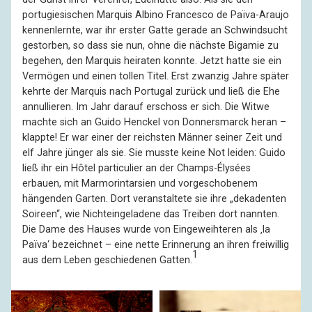
portugiesischen Marquis Albino Francesco de Païva-Araujo
kennenlernte, war ihr erster Gatte gerade an Schwindsucht
gestorben, so dass sie nun, ohne die nächste Bigamie zu
begehen, den Marquis heiraten konnte. Jetzt hatte sie ein
Vermögen und einen tollen Titel. Erst zwanzig Jahre später
kehrte der Marquis nach Portugal zurück und ließ die Ehe
annullieren. Im Jahr darauf erschoss er sich. Die Witwe
machte sich an Guido Henckel von Donnersmarck heran –
klappte! Er war einer der reichsten Männer seiner Zeit und
elf Jahre jünger als sie. Sie musste keine Not leiden: Guido
ließ ihr ein Hôtel particulier an der Champs-Élysées
erbauen, mit Marmorintarsien und vorgeschobenem
hängenden Garten. Dort veranstaltete sie ihre „dekadenten
Soireen“, wie Nichteingeladene das Treiben dort nannten.
Die Dame des Hauses wurde von Eingeweihteren als ‚la
Païva‘ bezeichnet – eine nette Erinnerung an ihren freiwillig
1
aus dem Leben geschiedenen Gatten.