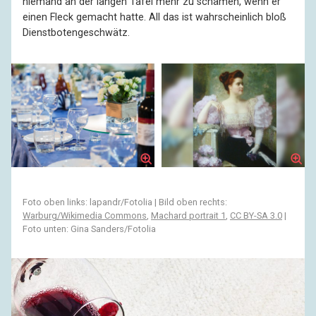
niemand an der langen Tafel mehr zu schämen, wenn er
einen Fleck gemacht hatte. All das ist wahrscheinlich bloß
Dienstbotengeschwätz.
Foto oben links: lapandr/Fotolia | Bild oben rechts:
Warburg/Wikimedia Commons
,
Machard portrait 1
,
CC BY-SA 3.0
|
Foto unten: Gina Sanders/Fotolia