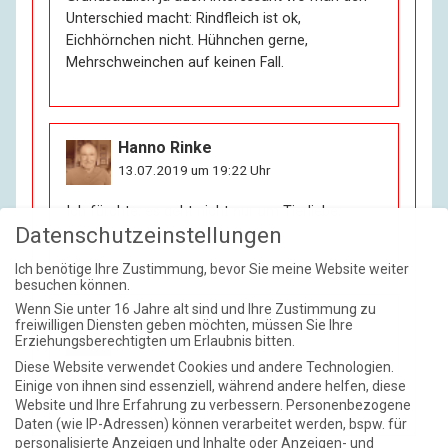
Unterschied macht: Rindfleich ist ok,
Eichhörnchen nicht. Hühnchen gerne,
Mehrschweinchen auf keinen Fall.
Hanno Rinke
13.07.2019 um 19:22 Uhr
Ich fürchte, es geht nicht nur um Tierliebe,
Datenschutzeinstellungen
sondern auch um Zähigkeit.
Ich benötige Ihre Zustimmung, bevor Sie meine Website weiter
besuchen können.
Wenn Sie unter 16 Jahre alt sind und Ihre Zustimmung zu
Eddie Koke
freiwilligen Diensten geben möchten, müssen Sie Ihre
13.07.2019 um 23:30 Uhr
Erziehungsberechtigten um Erlaubnis bitten.
Diese Website verwendet Cookies und andere Technologien.
Hahaha! So kann man das sagen.
Einige von ihnen sind essenziell, während andere helfen, diese
Website und Ihre Erfahrung zu verbessern.
Personenbezogene
Daten (wie IP-Adressen) können verarbeitet werden, bspw. für
personalisierte Anzeigen und Inhalte oder Anzeigen- und