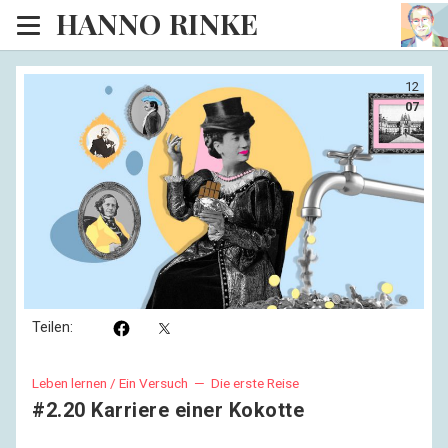
HANNO RINKE
Heim
12
EISINSEL
07
Sonntagspredigten
Blog
Lesesaal
Hörsaal
Kinosaal
Teilen:
Leben lernen / Ein Versuch —
Die erste Reise
#2.20 Karriere einer Kokotte