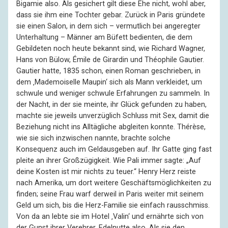
Bigamie also. Als gesichert gilt diese Ehe nicht, wohl aber,
dass sie ihm eine Tochter gebar. Zurück in Paris gründete
sie einen Salon, in dem sich – vermutlich bei angeregter
Unterhaltung – Männer am Büfett bedienten, die dem
Gebildeten noch heute bekannt sind, wie Richard Wagner,
Hans von Bülow, Émile de Girardin und Théophile Gautier.
Gautier hatte, 1835 schon, einen Roman geschrieben, in
dem ‚Mademoiselle Maupin‘ sich als Mann verkleidet, um
schwule und weniger schwule Erfahrungen zu sammeln. In
der Nacht, in der sie meinte, ihr Glück gefunden zu haben,
machte sie jeweils unverzüglich Schluss mit Sex, damit die
Beziehung nicht ins Alltägliche abgleiten konnte. Thérèse,
wie sie sich inzwischen nannte, brachte solche
Konsequenz auch im Geldausgeben auf. Ihr Gatte ging fast
pleite an ihrer Großzügigkeit. Wie Pali immer sagte: „Auf
deine Kosten ist mir nichts zu teuer.“ Henry Herz reiste
nach Amerika, um dort weitere Geschäftsmöglichkeiten zu
finden; seine Frau warf derweil in Paris weiter mit seinem
Geld um sich, bis die Herz-Familie sie einfach rausschmiss.
Von da an lebte sie im Hotel ‚Valin‘ und ernährte sich von
der Gunst ihrer Verehrer, Edelnutte also. Als sie den