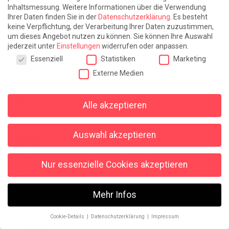
Inhaltsmessung.
Weitere Informationen über die Verwendung
Ihrer Daten finden Sie in der
Datenschutzerklärung
.
Es besteht
Claudia Engelmann
keine Verpflichtung, der Verarbeitung Ihrer Daten zuzustimmen,
um dieses Angebot nutzen zu können.
Sie können Ihre Auswahl
13.07.2019 um 1:15 Uhr
jederzeit unter
Einstellungen
widerrufen oder anpassen.
Datenschutzeinstellungen
Essenziell
Statistiken
Marketing
Vom Klein Versailles hat mir meine Mutter einmal erzählt.
Wird eigentlich Zeit, dass ich mir zumindest die Parkanlage
Externe Medien
selbst einmal anschaue.
Antworten
Alle akzeptieren
Auswahl akzeptieren
Andrea Hirschberger
13.07.2019 um 10:22 Uhr
Nur essenzielle Cookies akzeptieren
Hahaha, die Rotweinmethode der Guido-Gemahlin Esther
merke ich mir
Für meine nächsten dekadenten Abend.
Mehr Infos
Antworten
Cookie-Details
Datenschutzerklärung
Impressum
Datenschutzeinstellungen