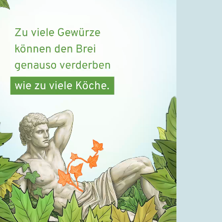
06.09.2019
Leben lernen / Ein Versuch
#2.44 ‚Das Schlachten einer
historischen Altstadt‘
08.09.2019
Leben lernen / Ein Versuch
#2.45 ‚Zum trauten
Fischerheim‘
11.09.2019
Leben lernen / Ein Versuch
#2.46 Sperrgebiet
13.09.2019
Leben lernen / Ein Versuch
#2.47 Lebendige Wesen
15.09.2019
Leben lernen / Ein Versuch
#2.48 Volljährig