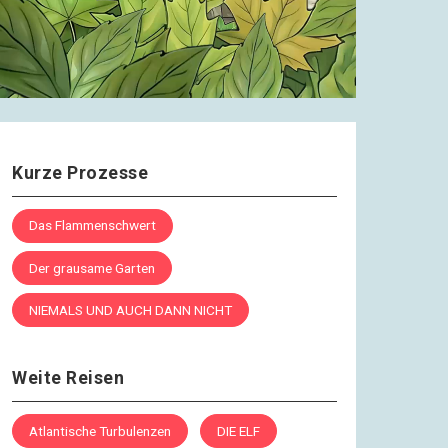
18.09.2019
Leben lernen / Ein Versuch
#2.49 Alles nach Plan
20.09.2019
Leben lernen / Ein Versuch
#3.1 Heimloses Zuhause
Kurze Prozesse
22.09.2019
Leben lernen / Ein Versuch
Das Flammenschwert
#3.2 Auf der letzten Etappe
Der grausame Garten
NIEMALS UND AUCH DANN NICHT
Weite Reisen
Atlantische Turbulenzen
DIE ELF