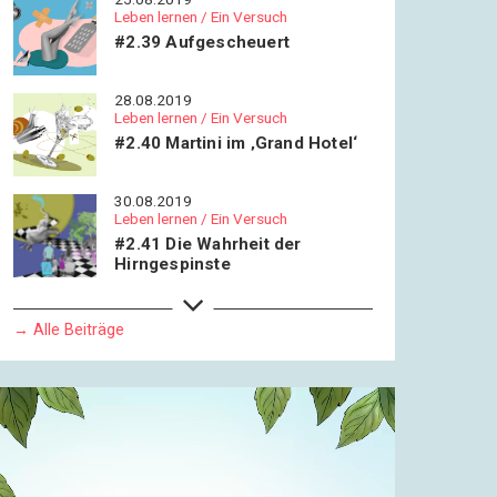
Leben lernen / Ein Versuch
#2.39 Aufgescheuert
28.08.2019
Leben lernen / Ein Versuch
#2.40 Martini im ‚Grand Hotel‘
30.08.2019
Leben lernen / Ein Versuch
#2.41 Die Wahrheit der
Hirngespinste
01.09.2019
Leben lernen / Ein Versuch
→ Alle Beiträge
#2.42 Hübsche Menschen in
schicker Umgebung
04.09.2019
Leben lernen / Ein Versuch
#2.43 ‚Familie, die einer
Seewäsche bedarf‘