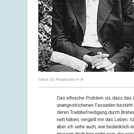
Fotos (3): Privatarchiv H. R.
Das ethische Problem ist, dass das 
unangestrichenen Fassaden besteht a
deren Triebbefriedigung durch Bratw
nett haben, vergällt mir das Leben. 
aber ich sehe auch, wie bedenklich er
müssen doch hier nicht sein, die wü