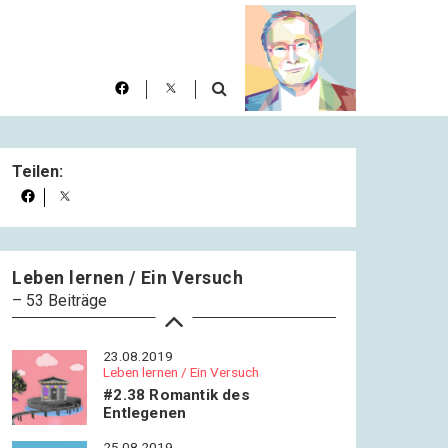
Leben lernen / Ein Versuch
#2.34 Tänzerin, Schwarzvieh,
Bäcker
16.08.2019
Leben lernen / Ein Versuch
#2.35 Totentanz
Teilen:
18.08.2019
Leben lernen / Ein Versuch
#2.36 Vabanque
21.08.2019
Leben lernen / Ein Versuch
Leben lernen / Ein Versuch
– 53 Beiträge
#2.37 Rückkehr ohne
Wiedersehen
23.08.2019
Leben lernen / Ein Versuch
#2.38 Romantik des
Entlegenen
25.08.2019