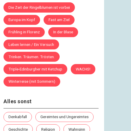
Die Zeit der Ringelblumen ist vorbei
Europa im Kopf
Fast am Ziel
Frühling in Florenz
In der Blase
Leben lernen / Ein Versuch
Trinken. Träumen. Trösten.
Triple-Edinburgher mit Ketchup
WACHS!
Winterreise (mit Sommern)
Alles sonst
Denkabfall
Gereimtes und Ungereimtes
Geschichte
Religion
Wahnsinn