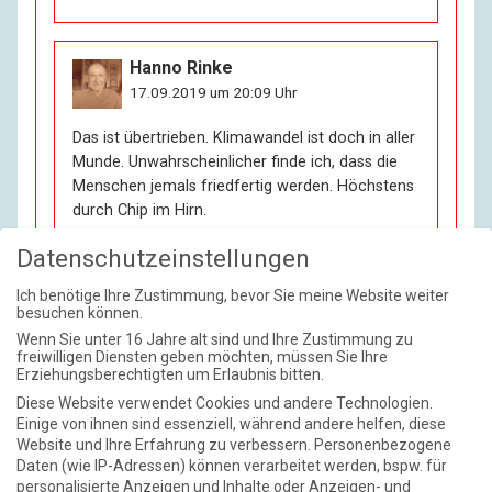
Hanno Rinke
17.09.2019 um 20:09 Uhr
Das ist übertrieben. Klimawandel ist doch in aller
Munde. Unwahrscheinlicher finde ich, dass die
Menschen jemals friedfertig werden. Höchstens
durch Chip im Hirn.
Datenschutzeinstellungen
Ich benötige Ihre Zustimmung, bevor Sie meine Website weiter
Ingo Laubach
besuchen können.
17.09.2019 um 22:57 Uhr
Wenn Sie unter 16 Jahre alt sind und Ihre Zustimmung zu
freiwilligen Diensten geben möchten, müssen Sie Ihre
Nun ja, man spricht aber doch mittlerweile
Erziehungsberechtigten um Erlaubnis bitten.
eigentlich nur noch theoretisch davon den
Diese Website verwendet Cookies und andere Technologien.
Klimawandel umzukehren. Die Erwärmung um 2
Einige von ihnen sind essenziell, während andere helfen, diese
Website und Ihre Erfahrung zu verbessern.
Personenbezogene
Grad Celsius kann realistisch gar nicht mehr
Daten (wie IP-Adressen) können verarbeitet werden, bspw. für
erreicht werden. Natürlich setzt sich langsam
personalisierte Anzeigen und Inhalte oder Anzeigen- und