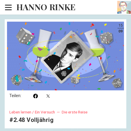
HANNO RINKE
Heim
15
EISINSEL
09
Sonntagspredigten
Blog
Lesesaal
Hörsaal
Kinosaal
Teilen:
Leben lernen / Ein Versuch —
Die erste Reise
#2.48 Volljährig