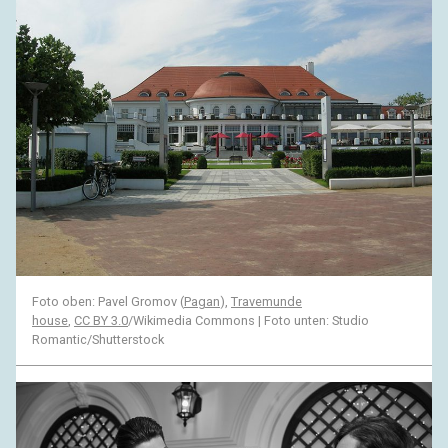
Foto oben: Pavel Gromov (
Pagan
),
Travemunde
house
,
CC BY 3.0
/Wikimedia Commons | Foto unten: Studio
Romantic/Shutterstock