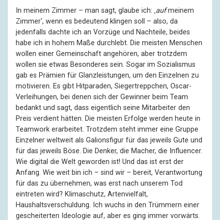
In meinem Zimmer – man sagt, glaube ich: ‚
auf
meinem
Zimmer‘, wenn es bedeutend klingen soll – also, da
jedenfalls dachte ich an Vorzüge und Nachteile, beides
habe ich in hohem Maße durchlebt. Die meisten Menschen
wollen einer Gemeinschaft angehören, aber trotzdem
wollen sie etwas Besonderes sein. Sogar im Sozialismus
gab es Prämien für Glanzleistungen, um den Einzelnen zu
motivieren. Es gibt Hitparaden, Siegertreppchen, Oscar-
Verleihungen, bei denen sich der Gewinner beim Team
bedankt und sagt, dass eigentlich seine Mitarbeiter den
Preis verdient hätten. Die meisten Erfolge werden heute in
Teamwork erarbeitet. Trotzdem steht immer eine Gruppe
Einzelner weltweit als Galionsfigur für das jeweils Gute und
für das jeweils Böse. Die Denker, die Macher, die Influencer.
Wie digital die Welt geworden ist! Und das ist erst der
Anfang. Wie weit bin ich – sind wir – bereit, Verantwortung
für das zu übernehmen, was erst nach unserem Tod
eintreten wird? Klimaschutz, Artenvielfalt,
Haushaltsverschuldung. Ich wuchs in den Trümmern einer
gescheiterten Ideologie auf, aber es ging immer vorwärts.