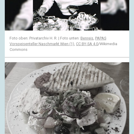
Foto oben: Privatarchiv H. R. | Foto unten:
Benreis
,
PAPAS
Vorspeisenteller Naschmarkt Wien (1)
,
CC BY-SA 4.0
/Wikimedia
Commons