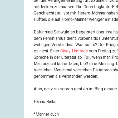
bei der Verallgemeinerung für Ärztinnen, Mör
mitdenken zu müssen. Die Gerechtigkeits-Befli
Geschlechtsteil vor mir. Hetero-Männer hab
Hüften, die auf Homo-Männer weniger einlade
Dafür sind Schwule so begeistert über ihre h
dem Feminismus dient, vorbehaltlos unterstü
wohligen Verständnis. Was soll´s? Der Krieg i
es nicht. Einer
Civey-Umfrage
vom Freitag zuf
Sprache in der Literatur ab. Toll, wenn man P
Man braucht keine Taten, bloß eine Meinung. 
Versteher. Manchmal verstehen Diktatoren ab
genommen als verstanden werden.
Also, ganz so rigoros geht es im Blog gerade n
Hanno Rinke
*Männer auch