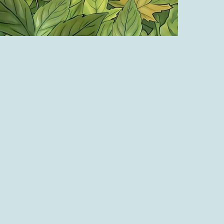
Fremde und eigene Feiertage
26.11.2023
Wie wir von uns denken
03.12.2023
Was jeder wissen sollte
10.12.2023
Wissen, was zu tun ist
17.12.2023
An der Weihnachtsfront
24.12.2023
Die Weihnachtsgeschichte
31.12.2023