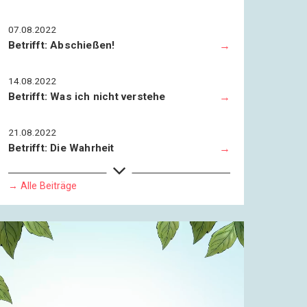
07.08.2022
Betrifft: Abschießen!
14.08.2022
Betrifft: Was ich nicht verstehe
21.08.2022
Betrifft: Die Wahrheit
28.08.2022
→ Alle Beiträge
Betrifft: Weg mit Weimar!
04.09.2022
Betrifft: Scham
11.09.2022
Betrifft: Ein Nachruf