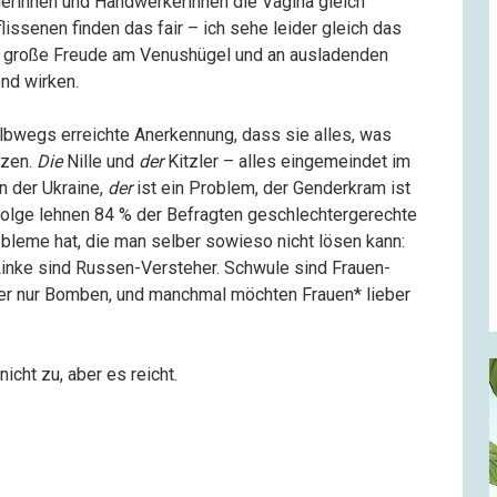
derinnen und Handwerkerinnen die Vagina gleich
ssenen finden das fair – ich sehe leider gleich das
en große Freude am Venushügel und an ausladenden
nd wirken.
albwegs erreichte Anerkennung, dass sie alles, was
tzen.
Die
Nille und
der
Kitzler – alles eingemeindet im
n der Ukraine,
der
ist ein Problem, der Genderkram ist
olge lehnen 84 % der Befragten geschlechtergerechte
robleme hat, die man selber sowieso nicht lösen kann:
Linke sind Russen-Versteher. Schwule sind Frauen-
er nur Bomben, und manchmal möchten Frauen* lieber
icht zu, aber es reicht.