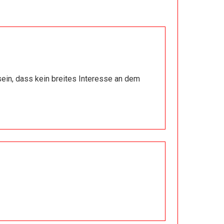
15.12.2024
Vergangenheit – Gegenwart –
Zukunft
22.12.2024
Geheimnisse
ein, dass kein breites Interesse an dem
29.12.2024
Silvester-Beichte
05.01.2025
Ein etwas heftiger Einstieg
12.01.2025
Worum es geht
19.01.2025
Lichtenberg