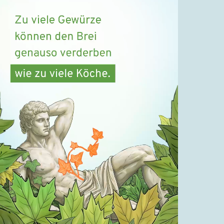
18.09.2022
Betrifft: Unverdünnt
25.09.2022
Betrifft: Was das alles soll
02.10.2022
Betrifft: Ein paar Mitteilungen über
Autoren (m/w/d)
09.10.2022
Betrifft: Sieben
01.01.2023
Betrifft: Leben zu müssen ist eine
Zumutung!
19.11.2023