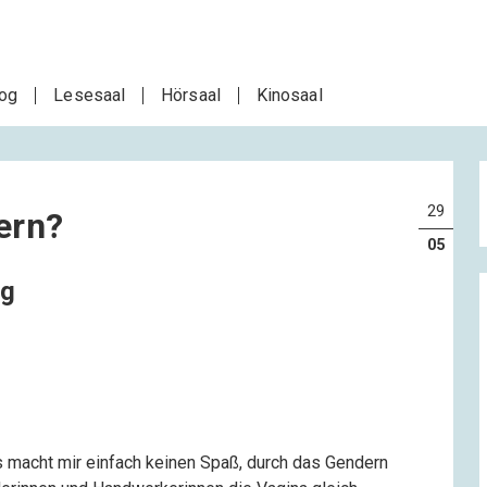
log
Lesesaal
Hörsaal
Kinosaal
29
ern?
05
ag
s macht mir einfach keinen Spaß, durch das Gendern