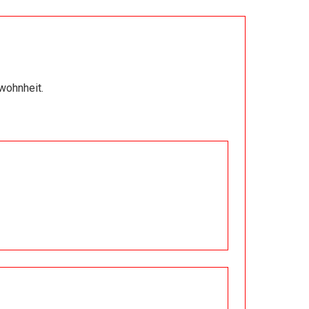
Warum es nicht anders geht
29.09.2024
Genesis
wohnheit.
06.10.2024
Glück
13.10.2024
Das Schlechte
20.10.2024
Was uns anzieht und was uns
abstößt
27.10.2024
Vorbilder
03.11.2024