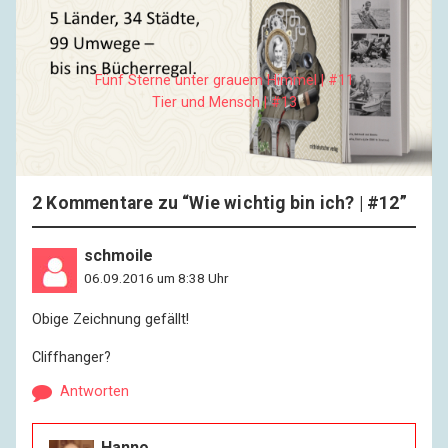
Wolfskin trugen noch Rahmgulasch mit Krautsalat
bestellten.
Fünf Sterne unter grauem Himmel | #11
Tier und Mensch | #13
2 Kommentare zu “
Wie wichtig bin ich? | #12
”
schmoile
06.09.2016 um 8:38 Uhr
Obige Zeichnung gefällt!
Cliffhanger?
Antworten
Hanno