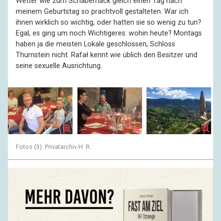
Wetter wie zum Schabernack gleich einen Tag nach
meinem Geburtstag so prachtvoll gestalteten. War ich
ihnen wirklich so wichtig, oder hatten sie so wenig zu tun?
Egal, es ging um noch Wichtigeres: wohin heute? Montags
haben ja die meisten Lokale geschlossen, Schloss
Thurnstein nicht. Rafał kennt wie üblich den Besitzer und
seine sexuelle Ausrichtung.
Fotos (3): Privatarchiv H. R.
Im Innenhof mit Blick ins Tal saßen wir Zurückgebliebenen
entspannt in legerer Kleidung und freuten uns, keine
Touristen zu sein, was man schon daran merkte, dass wir
weder Wanderschuhe von Salomon oder von Jack