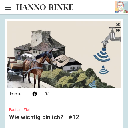
HANNO RINKE
Heim
05
EISINSEL
09
Sonntagspredigten
Blog
Lesesaal
Hörsaal
Kinosaal
Teilen:
Fast am Ziel
Wie wichtig bin ich? | #12