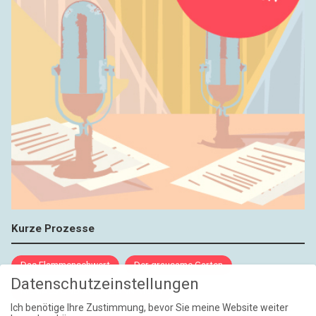
Kurze Prozesse
Das Flammenschwert
Der grausame Garten
Datenschutzeinstellungen
NIEMALS UND AUCH DANN NICHT
Ich benötige Ihre Zustimmung, bevor Sie meine Website weiter