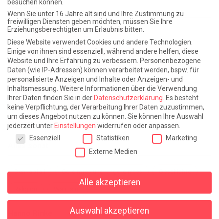
besuchen können.
Weite Reisen
Wenn Sie unter 16 Jahre alt sind und Ihre Zustimmung zu
freiwilligen Diensten geben möchten, müssen Sie Ihre
Erziehungsberechtigten um Erlaubnis bitten.
Atlantische Turbulenzen
DIE ELF
Diese Website verwendet Cookies und andere Technologien.
Die Zeit der Ringelblumen ist vorbei
Europa im Kopf
Einige von ihnen sind essenziell, während andere helfen, diese
Website und Ihre Erfahrung zu verbessern.
Personenbezogene
Fast am Ziel
Frühling in Florenz
In der Blase
Daten (wie IP-Adressen) können verarbeitet werden, bspw. für
personalisierte Anzeigen und Inhalte oder Anzeigen- und
Leben lernen / Ein Versuch
Trinken. Träumen. Trösten.
Inhaltsmessung.
Weitere Informationen über die Verwendung
Ihrer Daten finden Sie in der
Datenschutzerklärung
.
Es besteht
Triple-Edinburgher mit Ketchup
WACHS!
keine Verpflichtung, der Verarbeitung Ihrer Daten zuzustimmen,
um dieses Angebot nutzen zu können.
Sie können Ihre Auswahl
Winterreise (mit Sommern)
jederzeit unter
Einstellungen
widerrufen oder anpassen.
Datenschutzeinstellungen
Essenziell
Statistiken
Marketing
Alles sonst
Externe Medien
Denkabfall
Gereimtes und Ungereimtes
Geschichte
Alle akzeptieren
Religion
Wahnsinn
Auswahl akzeptieren
Hanno Rinke