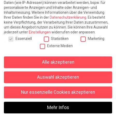
Fast am Ziel
Frühling in Florenz
In der Blase
Daten (wie IP-Adressen) können verarbeitet werden, bspw. für
personalisierte Anzeigen und Inhalte oder Anzeigen- und
Leben lernen / Ein Versuch
Trinken. Träumen. Trösten.
Inhaltsmessung.
Weitere Informationen über die Verwendung
Ihrer Daten finden Sie in der
Datenschutzerklärung
.
Es besteht
Triple-Edinburgher mit Ketchup
WACHS!
keine Verpflichtung, der Verarbeitung Ihrer Daten zuzustimmen,
um dieses Angebot nutzen zu können.
Sie können Ihre Auswahl
Winterreise (mit Sommern)
jederzeit unter
Einstellungen
widerrufen oder anpassen.
Datenschutzeinstellungen
Essenziell
Statistiken
Marketing
Alles sonst
Externe Medien
Denkabfall
Gereimtes und Ungereimtes
Geschichte
Alle akzeptieren
Religion
Wahnsinn
Auswahl akzeptieren
Hanno Rinke
Sonntagspredigten
Nur essenzielle Cookies akzeptieren
Datenschutz
Impressum
Mehr Infos
© 2026 Hanno Rinke