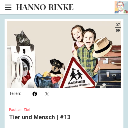
HANNO RINKE
Heim
07
EISINSEL
09
Sonntagspredigten
Blog
Lesesaal
Hörsaal
Kinosaal
Teilen:
Fast am Ziel
Tier und Mensch | #13