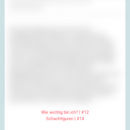
Foto links: Africa Studio/Fotolia | Foto rechts: MH
STOCK/Shutterstock
Als Carsten abgereist war, zog ich nur noch
ausrangierenswerte Kleidung an. Im Rahmen dieser
Einschränkung hatte ich bis zum Schluss die freie Wahl
unter meinen betagten Textilien, ohne dass ich fürchten
musste, ein noch halbwegs ansehnliches Stück befände
sich zum Zeitpunkt des Kofferpackens gerade in Rafałs
nimmermüder Waschtrommel. Allen meinen
Kleidungsstücken gönne ich zwar väterlich, die wilde, weite
Welt kennenzulernen, aber manche sind einfach zu
abgewetzt. Und dann ging sie los, die große Sommerreise:
an nie gesehene und an lang vermisste Orte. Neugier im
Kopf und Furcht im Herzen. Oder umgekehrt.
Wie wichtig bin ich? | #12
Schachfiguren | #14