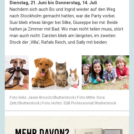
Dienstag, 21. Juni bis Donnerstag, 14. Juli
Nachdem sich auch Bo und Ingrid wieder auf den Weg
nach Stockholm gemacht hatten, war die Party vorbei.
Susi blieb etwas länger bei Silke, Giuseppe bei mir. Beide
hatten ja Zimmer mit Bad. Wo man nicht teilen muss, stört
man auch nicht. Carsten blieb am längsten, im zweiten
Stock der ‚Villa‘, Rafałs Reich, und Sally mit beiden.
Foto links: Javier Brosch/Shutterstock | Foto Mitte: Dora
Zett/Shutterstock | Foto rechts: ESB Professional/Shutterstock
Ich bin nicht tierlieb, deshalb mögen Tiere mich: Ich lasse
sie in Ruhe statt ihnen mit Zärtlichkeiten zuzusetzen. Das