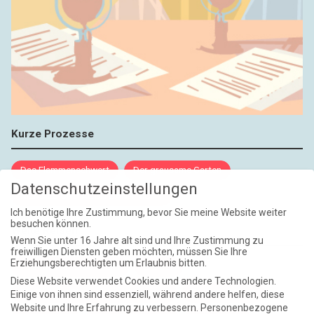
Kurze Prozesse
Das Flammenschwert
Der grausame Garten
Datenschutzeinstellungen
NIEMALS UND AUCH DANN NICHT
Ich benötige Ihre Zustimmung, bevor Sie meine Website weiter
besuchen können.
Weite Reisen
Wenn Sie unter 16 Jahre alt sind und Ihre Zustimmung zu
freiwilligen Diensten geben möchten, müssen Sie Ihre
Erziehungsberechtigten um Erlaubnis bitten.
Atlantische Turbulenzen
DIE ELF
Diese Website verwendet Cookies und andere Technologien.
Die Zeit der Ringelblumen ist vorbei
Europa im Kopf
Einige von ihnen sind essenziell, während andere helfen, diese
Website und Ihre Erfahrung zu verbessern.
Personenbezogene