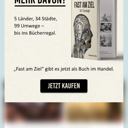
gefällt ihnen, und darum kommen sie gern zu mir. Mit
Kindern ist es genauso. Sally ist zehn, da Hundejahre
siebenfach zählen, also genauso alt wie ich. Hunde sind
mir sowieso ähnlich. Wir verteidigen uns mit dem Maul: Sie
beißen, ich rede. Seit ich mich ausdrücken kann, bin ich
nicht mehr so hilflos. Sally hatte beunruhigende Knoten in
der Brust. Carsten wollte deshalb eher abreisen, aber ich
ergoogelte eine Tierklinik in Bozen, und da wurde Sally
operiert. Wie vermutet war der Tumor bösartig. Das Wetter
war gut, unsere Stimmung gedrückt. Wann passt schon
mal alles zusammen?