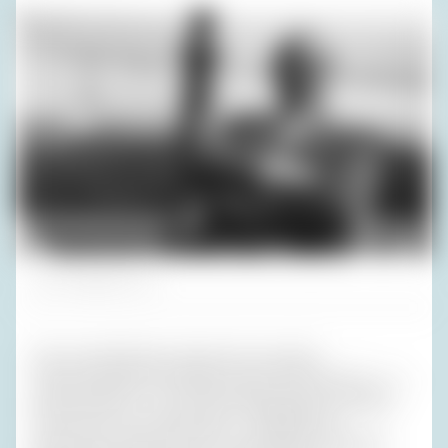
Foto: Privatarchiv H. R.
Diese Unerbittlichkeit angesichts der üppigen
Lebensumstände der Familie (solchen Luxus habe ich – in
geschmackvoll! – erst bei Pali wiedergesehen) verfehlte
auch bei mir nicht den Eindruck – allerdings den
gewünschten. Eher fand ich es bedrückend. Jedenfalls