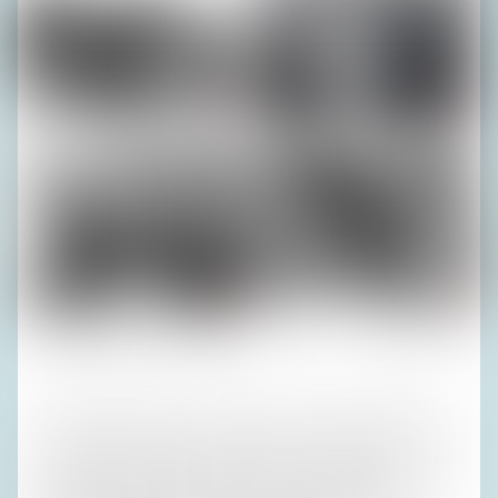
Fotos (4): Privatarchiv H. R.
‚Kohlenhändler‘ gehört inzwischen zu den ausgestorbenen
Berufen wie Gaslaternenanzünder, Milchmädchen und
Schallplattenverkäufer; den Reedereien geht es jetzt auch