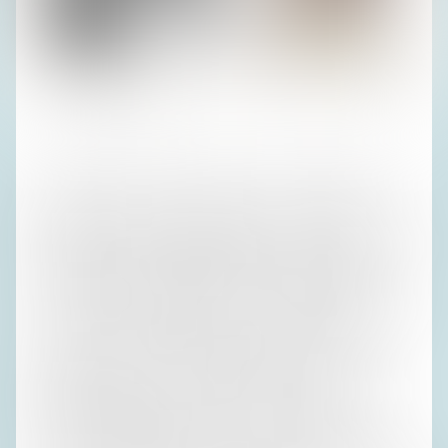
Fotos (2): Privatarchiv H. R.
Erikas Bemühen, die Ehepaare Rinke und Wöllert einander
näherzubringen, scheiterte damit schon im Ansatz. Ein
Sittenbild der frühen Sechzigerjahre. Dann war Schluss mit
Cha Cha Cha. Die Rolling Stones kamen, die Verlogenheit
trollte sich ganz, ganz langsam, und sogar ich begann,
mich allmählich zu fragen, was Gott in meiner Unterhose
zu suchen hat. Konsequenzen zog ich noch lange nicht.
Erika schon. Sie wohnte in Pöseldorf, das auf einmal
schick geworden war und bekam eine so deftige
Mieterhöhung, dass es sie zurück an den Wannsee trieb.
Erika und Irene haben danach noch ein einziges
Telefongespräch geführt – das war’s. Ihren Krebstod