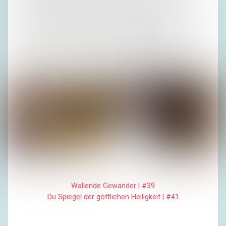
Blumenstrauß unangemeldet zur Doppelhaushälfte meiner
Eltern, und das Verhältnis wurde gekittet. Halbwegs. Ich
mochte Besuch, also auch Erika. Guntram begrüßte und
verabschiedete sie bis zum Schluss nur mit Handkuss.
Mehr wäre ihm nicht über die Lippen gekommen.
Fotos (2): Privatarchiv H. R.
Wallende Gewänder | #39
Du Spiegel der göttlichen Heiligkeit | #41