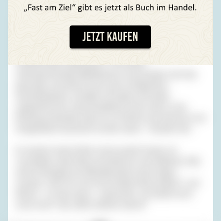
Jungen wurden stramm erzogen und knapper gehalten als
die von Werner hochgeschätzten Hunde im Zwinger; auch
bekamen die Buben, den gruseligen, pädagogisch
gemeinten Berichten meiner Eltern zufolge, die Peitsche
weitaus häufiger zu spüren, als die Gerte auf die
Schäferhunde niedersauste. Trotz dieser
vielversprechenden Maßnahmen ist aus beiden nicht das
geworden, was Werner sich unter erfolgreichen
Geschäftsleuten vorstellte: Sie haben sich beide
ungeachtet ihrer unterschiedlichen Gene mehr in eine
Richtung entwickelt, dass sie von Werner als Schnorrer und
Hungerleider bezeichnet worden wären – Künstler halt …
Es machte meinen Eltern immer große Freude, mir
vorzuhalten, dass Andy und Hartmut in der Dahlemer Villa
(ohne Freitreppe) am Abendbrottisch stets fragen
mussten: „Darf ich noch eine Scheibe Wurst haben?“, und
Werner – je nach Laune – antwortete: „Du hattest doch
schon eine!“ oder „Bitte höflicher darum!“