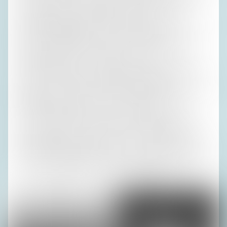
nicht mehr gut, und der Ölpreis ist so niedrig, dass die
sehnsüchtig erwartete Inflation ausbleibt und
Zentralbankpräsident Draghi für zinslose Sparbücher und
gewinnträchtige Aktien sorgt. Damals aber konnte
Guntram seine Familie gut ernähren, Irene war froh, das
eingekesselte Berlin zu verlassen, ich nicht. Die
zerbombten Villen im Grunewald waren für mich eine viel
geheimnisumwittertere, fantasieanregendere Kulisse
gewesen als die Othmarscher Nachkriegshäuser. Selbst der
Möbelpacker sagte zu Guntram: „Ham sich aba
vaschlechtat, Meesta!“ Ich war zwar ängstlich, aber
verrückt nach Grusel. Da kam Berlin meiner Vorliebe für
Gespensterbahnen natürlich sehr viel mehr entgegen als
das grundsolide Hamburg, in dem sich meine Mutter dann
nie heimisch gefühlt hat, obwohl sie Schiffe taufen durfte
und sich die elegantesten Herren um sie rissen.