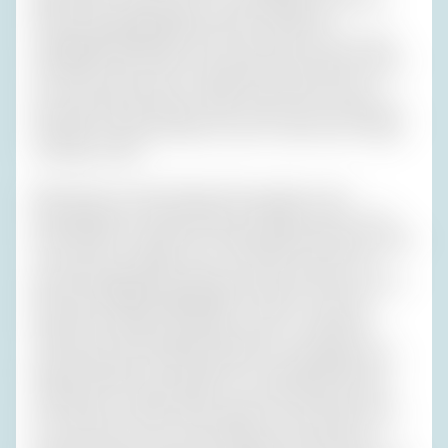
führten solche Meldungen aus dem elterlichen
Propaganda-Ministerium nicht dazu, dass ich mir je eine
Scheibe Brot oder Wurst mehr genommen hätte, obwohl
sich meine Eltern das so sehnlich wünschten. Bei uns
herrschten andere Sitten: „Nimm doch noch ein bisschen
Schinken“, bat meine Mutter, und ich öffnete den Zwinger
und bellte: „Nein!“
Meine Eltern und das Ehepaar Russ gingen in den
Fünfzigerjahren oft gemeinsam auf Reisen: Wer es sich
leisten konnte, wollte die von Deutschland befreiten Länder
so schnell wie möglich mal in Zivil sehen und fuhr mit
ähnlich neugierigen Erwartungen über die Grenzen wie im
November 1989 die DDR-Bürger zu Aldi. So auch die
beiden befreundeten Ehepaare, meist zur verkehrten
Jahreszeit in dem Glauben südlich der Zonengrenze sei
bereits Frühling. Paris im März war schneidend kalt. Erst
1983 habe ich meiner Mutter ein sommerwarmes Paris
Rive Gauche und Rive Droite geboten. An der Riviera war
es auch nicht so toll, und auf Capri hat sich Erika aus