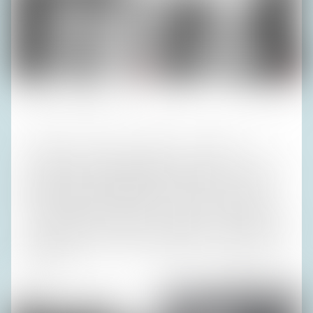
Fotos (5): Privatarchiv H. R.
1953 bekam Guntram das Angebot, bei Stinnes in
Hamburg die Geschäftsleitung zu übernehmen. Er behielt
seinen Berliner Kohlengroßhandel, mit dem er schon die
Energieversorgung Westberlins während der Blockade
1948 organisiert hatte, aber wir zogen um nach Hamburg,
wo sich Guntram neben Kohle und Öl auch um Schifffahrt
kümmerte und es mit sehr sympathischen Industriellen zu
tun bekam.