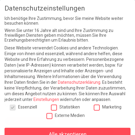
Datenschutzeinstellungen
Ich benötige Ihre Zustimmung, bevor Sie meine Website weiter
besuchen können.
Wenn Sie unter 16 Jahre alt sind und Ihre Zustimmung zu
freiwilligen Diensten geben möchten, müssen Sie Ihre
Erziehungsberechtigten um Erlaubnis bitten.
Diese Website verwendet Cookies und andere Technologien.
Einige von ihnen sind essenziell, während andere helfen, diese
Website und Ihre Erfahrung zu verbessern.
Personenbezogene
Kurze Prozesse
Daten (wie IP-Adressen) können verarbeitet werden, bspw. für
personalisierte Anzeigen und Inhalte oder Anzeigen- und
Inhaltsmessung.
Weitere Informationen über die Verwendung
Das Flammenschwert
Der grausame Garten
Ihrer Daten finden Sie in der
Datenschutzerklärung
.
Es besteht
keine Verpflichtung, der Verarbeitung Ihrer Daten zuzustimmen,
NIEMALS UND AUCH DANN NICHT
um dieses Angebot nutzen zu können.
Sie können Ihre Auswahl
jederzeit unter
Einstellungen
widerrufen oder anpassen.
Datenschutzeinstellungen
Weite Reisen
Essenziell
Statistiken
Marketing
Externe Medien
Atlantische Turbulenzen
DIE ELF
Die Zeit der Ringelblumen ist vorbei
Europa im Kopf
Alle akzeptieren