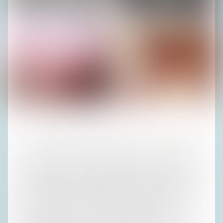
Fotos (4): Privatarchiv H. R.
Ende der 50er-Jahre war der amüsante Werner allerdings
von Erika genauso wenig amüsiert wie von seinen beiden
verflossenen Gattinnen und wollte sich auch von ihr wieder
scheiden lassen. Gott sei Dank starb er aber vorher, so
dass sie von der Pension ganz beschaulich leben konnte.
Schlimm war das nur für Andy, denn nun musste er zu
seiner Mutter nach St. Louis. Erika zog im Anschluss an die