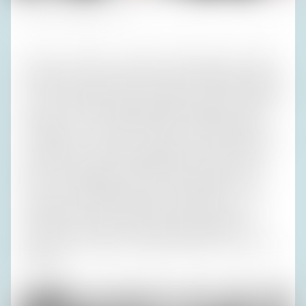
Fotos (4): Privatarchiv H. R.
Werner aus Görlitz war natürlich weltmännischer als Erika
aus Zittau, und so sprach er in den venezianischen Gassen
an einem Sonntag einen Einheimischen auf dem Kirchgang
an, indem er sagte: „Senjohr! Senjohr! Parlewuh Franßä?
Wo geht’s ‘n hier zum Markusplatz?“ Daraufhin bekam
meine Mutter – sagte sie – einen solchen Lachanfall, dass
der Italiener verstört weitergegangen sei. Werner hatte
aber auch weniger nette Seiten. Als ein Italiener in San
Remo im Sonntagsstaat auf der Straße ging, ist Werner
extra durch eine Pfütze gefahren und hat ihm mit
aufspritzendem Dreckwasser den hellen Anzug ruiniert.
„Das hat er nun davon!“, soll Werner gesagt haben,
berichteten meine Eltern übereinstimmend. Er war halt so
amüsant.