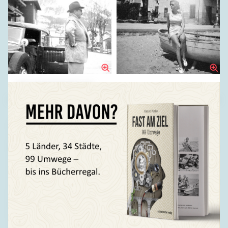
Fotos (3): Privatarchiv H. R.
Die beiden ‚Hochzeitler‛ gingen wohl vor allem davon aus,
dass sie einander schmücken würden. Werner brachte als
Mitgift neben seiner fast erwachsenen Tochter Sohn Andy
mit in die Ehe, Erika hatte Hartmut als Aussteuer dabei. Er
war zwei Jahre älter als Andy und wurde von Erika laut
Irene deutlich bevorzugt. – Stiefmutter! Nur dass man sich
Andys wirkliche Mutter Lygia, so vom Storchenteich aus
betrachtet, auch nicht unbedingt ausgesucht hätte.
Außerdem kann es sich bei den Zuwendungen für Hartmut
nur um Geringfügigkeiten gehandelt haben, denn beide