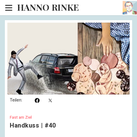
HANNO RINKE
Heim
01
EISINSEL
12
Sonntagspredigten
Blog
Lesesaal
Hörsaal
Kinosaal
Teilen:
Fast am Ziel
Handkuss | #40