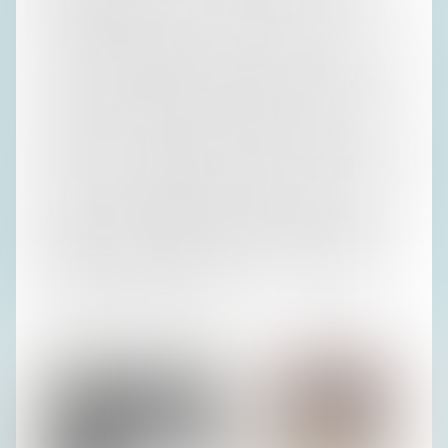
Beisetzung nach Hamburg – und ich glaubte,
schmeichelhafterweise unseretwegen –, meinen Eltern
hinterher. War aber gar nicht so, war wegen Herrn Wöllert,
der groß und pomadig war, Erika nannte es ‚stattlich‘. Herrn
Wöllert verschaffte Erika ,Höhenflüge‘, worüber sich
Guntram gar nicht genug lustig machen konnte, und Irene
schämte sich ein bisschen, dass sie es gepetzt hatte. Herr
Wöllert war mit Frau Wöllert verheiratet – Elke – und er war
finanziell von ihr abhängig. Erika schwor Elke hoch und
heilig, kein Verhältnis mit ihrem Mann zu haben, was Irene
‚unterkietig‘ fand. Angelegentlich eines gemeinsamen
Abendessens bemühte sich Herr Wöllert obendrein noch,
seinen Schenkel unterm Tisch an Irenes zu reiben. Also,
wenn das nicht unterkietig ist!