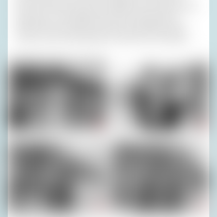
Eifersucht darüber, dass der Hotelleiter Irene interessanter
fand als sie, so an Negroni besoffen, dass Direttore
Rafaele die kotzende Frau Russ übers Geländer halten
musste, was ihre Attraktivität vermutlich nicht steigerte.