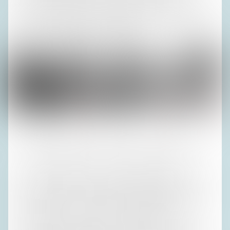
erfuhr ich von Andy, der inzwischen wieder in Deutschland
lebte. Irene nahm es ungerührt zur Kenntnis. Nach Werners
Tod hatte ich sie noch weinen gehört.
Fotos (3): Privatarchiv H. R.
Schon Florenz 1966 war von all den Unstimmigkeiten
überschattet gewesen. Als Hartmut am übernächsten Tag
,auf rückzu‘ mit höchster Geschwindigkeit über den
Fernpass bretterte und Irene ihn bat, etwas langsamer zu
fahren, schlich er mit Tempo 20 weiter. Das reichte. Wir
übernachteten in Lermoos, verfeindet. Erst im Frühling
nächsten Jahres kam Erika mit einem großen