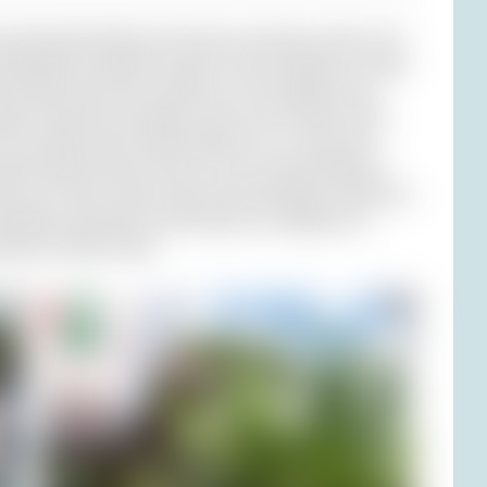
 wurde bald fündig: Ein Dreieck zwischen unserer und
staurant mit großer Terrasse. Davor fanden wir sogar
m Schild, dass das verboten sei. Wir dachten, das
iche Frau kam und sagte, wenn wir ihre Gäste seien,
en. Wir saßen unter Sonnenschirmen von ‚Jana‘, dem
lecht leiden konnte, dass er bis zu unserer Abreise
ch, die seine Leber sicher nicht alle lieber mochte als
 bekam ich keinen Fernet Branca, ein Malheur für
igstens Whisky hatte.