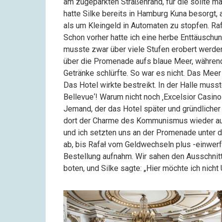
am zugeparkten Straßenrand, für die sollte ma
hatte Silke bereits in Hamburg Kuna besorgt,
als um Kleingeld in Automaten zu stopfen. Rafa
Schon vorher hatte ich eine herbe Enttäuschun
musste zwar über viele Stufen erobert werden,
über die Promenade aufs blaue Meer, währen
Getränke schlürfte. So war es nicht. Das Meer 
Das Hotel wirkte bestreikt. In der Halle musst
Bellevue‘! Warum nicht noch ‚Excelsior Casin
Jemand, der das Hotel später und gründlicher al
dort der Charme des Kommunismus wieder aufl
und ich setzten uns an der Promenade unter 
ab, bis Rafał vom Geldwechseln plus -einwerf
Bestellung aufnahm. Wir sahen den Ausschnitt
boten, und Silke sagte: „Hier möchte ich nicht