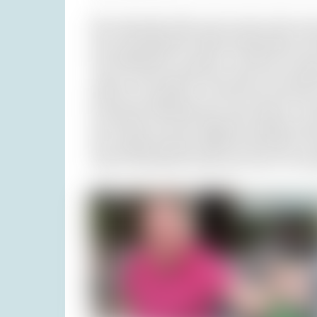
Mit stechendem Blick sah ich nach rechts und
einer einmündenden Straße beherbergte ein Re
eine Möglichkeit zu parken, versehen mit eine
Lokal sei auch geschlossen, aber eine freundl
dürften wir da parken, sie kennt die Polizist
kroatischen Mineralwasser, dass Rafał so sch
aus Kroatien auf alle möglichen Getränke auswi
den salzigen Sprudel. Während derselben Zeit
meinen Darmtrakt ab Kehle; gut, dass ich wen