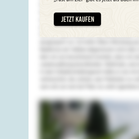
Sehr schade. Es war geschlossen. Silke hatte 
telefoniert. War trotzdem zu und wir aufgesc
erreichen, klappte nicht. Bei ‚TripAdvisor‘ hat
und Bedienung, geniales Ambiente, entspannte 
Die Luft stand schwül vor der abweisenden Tü
ausgesperrt vor. Ich teilte Silkes Mischung 
Badehose am Vatikan abgewiesen wird oder in
dem wir uns beschweren konnten, dass wir do
Landeswährung bereithielten. Rafał kam, und w
In dem Einbahnstraßengewirr hätte er uns mit
schmerzlich, die schöne, rare Parklücke so sc
sein will, nur weil da Platz ist, wirkt irgendwie