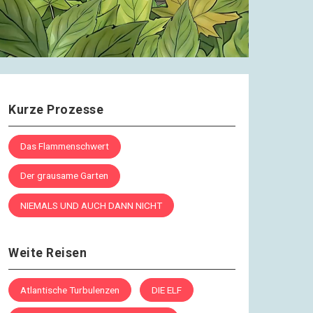
Fast am Ziel
Wunderschön und völlig
anders | #36
22.11.2016
Fast am Ziel
Aus der Keule geschnitten |
#37
Kurze Prozesse
25.11.2016
Fast am Ziel
Das Flammenschwert
Pfahl im Fleisch | #38
Der grausame Garten
28.11.2016
Fast am Ziel
NIEMALS UND AUCH DANN NICHT
Wallende Gewänder | #39
Weite Reisen
01.12.2016
Fast am Ziel
Handkuss | #40
Atlantische Turbulenzen
DIE ELF