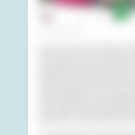
Fotos (2): Privatarchiv H. R.
Die nette Frau erschien mit Fischen, die so be
tauchen wollte. Es wurde ein wunderbares, s
und es kamen sogar noch zwei weitere Gäste.
mehr Publikum, aber wir mussten ja weiter; di
Nadelhölzern in etwa hundert Metern Höhe. Es
nach einer Stunde kamen wir ans Ende einer S
stieg aus und ging um die Ecke: Bis unten stan
wütend. Warum blieben die nicht in Opatija od
bis auf der Straße etwas geschah. Mein Unter
Hirn disziplinieren lassen. Gleichzeitig sagte
Straßenrand sei, das gut gekühlte Auto, das Gr
Ich war gerade dabei, mich zu beschimpfen, 