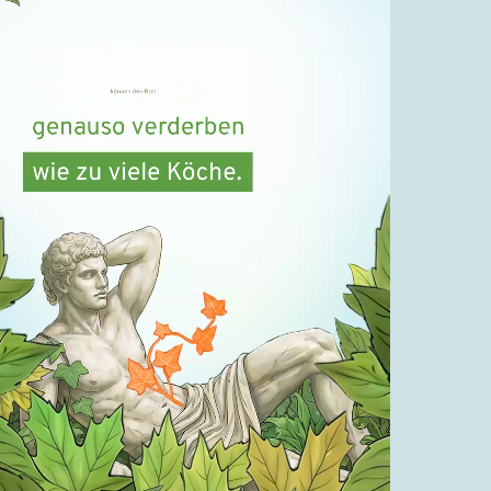
Fast am Ziel
Hirn contra Schleimhaut | #31
03.11.2016
Fast am Ziel
Alle wollen Zadar | #32
05.11.2016
Fast am Ziel
Ich stürze Rechte! | #33
12.11.2016
Fast am Ziel
Die Vermeidung beider
Weltkriege | #34
15.11.2016
Fast am Ziel
Benedikts Eier | #35
18.11.2016