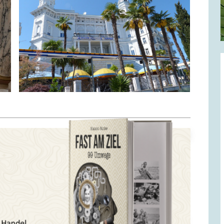
 gut durchgewärmten Mercedes und fuhren entsprechend
 weit entlang bergauf bis zu einer schmalen
ls der Weg gerade besonders unübersichtlich war,
 Ziel erreicht.“ Wagen standen dicht an dicht geparkt,
 und fuhr auf gut Glück weiter. Irgendwo vor Koper
eit bieten.
n konnte man nicht sitzen, schade. Drinnen auch nicht.