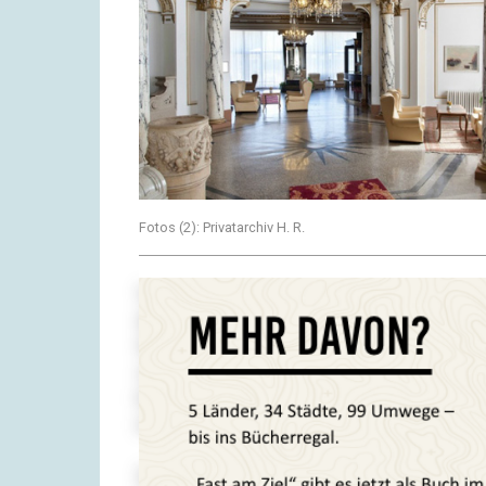
Fotos (2): Privatarchiv H. R.
Viertel nach eins stiegen wir wieder in den
den Vorstellungen der Navifrau die Promenade
Seitenstraße, die dann wieder runterführte. A
verkündete sie ihr gefürchtetes „Sie haben Ihr
hinter uns hupte es, Rafał ließ uns aussteigen
musste Istrien doch noch eine Abstellmöglichk
Silke und ich gingen zum ‚Valle Losca‘. Drauße