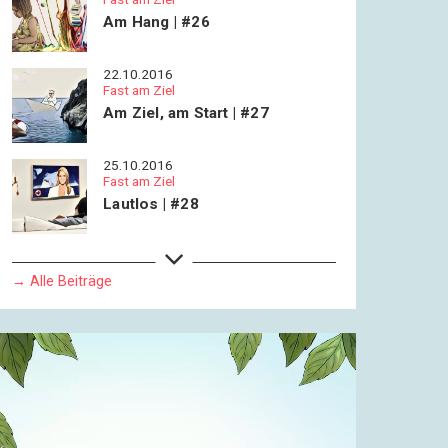
Am Hang | #26
22.10.2016
Fast am Ziel
Am Ziel, am Start | #27
25.10.2016
Fast am Ziel
Lautlos | #28
27.10.2016
Fast am Ziel
→ Alle Beiträge
Höhepunkte und Amokläufe |
#29
28.10.2016
Fast am Ziel
Die Endlosigkeit des ewigen
Augenblicks | #30
29.10.2016