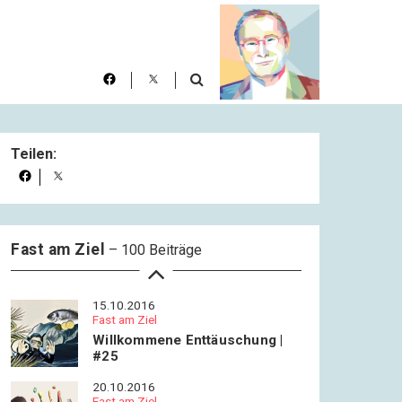
Rückzu | #21
06.10.2016
Fast am Ziel
Duino | #22
08.10.2016
Teilen:
Fast am Ziel
Kriegsfrieden | #23
13.10.2016
Fast am Ziel
Fast am Ziel
– 100 Beiträge
Die Schweine und der Adel |
#24
15.10.2016
Fast am Ziel
Willkommene Enttäuschung |
#25
20.10.2016
Fast am Ziel