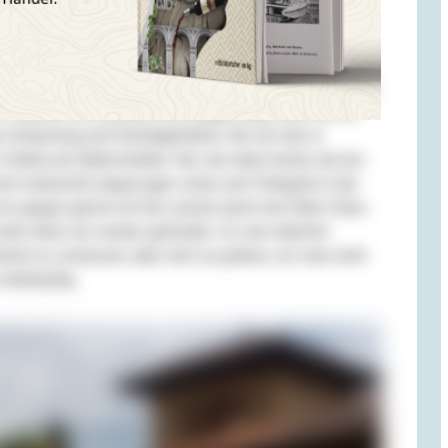
nicht nur geschrieben, sie hatte mit den Leuten
hmissen. Silke versuchte, Rafał auf dem Handy zu
te es geheißen: ‚Super Lokal, lecker Essen, toller Chef
Atmosphäre …‘ und nur in diesen Tönen. Half ja nichts.
r. Obwohl ich sowieso nie Hunger habe, kam ich mir
aus Empörung und Schuldgefühlen: Als ob man in
 Burka am Bankschalter. Nur war eben keiner da, bei
ch manierlich angezogen seien und Trinkgeld in der
ir gingen gleich mit ihm zurück durch die fahle Hitze.
 dem Auto nie wieder gefunden. Es war natürlich
hnell zu verlassen, aber dort zu parken, wo man nicht
 dickköpfig.