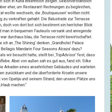
n sich in Kuna erkenntlich zeigen. Selbstverständlich
 aber eher, um Restaurant-Rechnungen zu begleichen,
ł wollte wechseln, die ‚Boutiqueusen‘ wollten nicht.
g zu verkraften gehabt: Die Balustrade zur Terrasse
 doch von dort bot sich bestimmt ein herrlicher Blick
d man in bequemen Fauteuils versank und anregende
war durchaus blau, die Terrasse nicht bewirtschaftet.
e ich an ‚The Shining‘ denken. ‚Grandhotel Palace
o Bellagio Mandarin Four Seasons Alcaza‘ dazu?
s wir besucht hatte, stellt bei ‚TripAdvisor‘ fest, dass
ebe. Aber von außen sah es gut aus, fand ich. Silke
die Arkaden eines ansehnlichen Gebäudes und warteten
en zurückkam und die überforderte Kroatin unsere
 von Opatija und seinem Strand, den unsere Plätze uns
 Urlaub machen.“