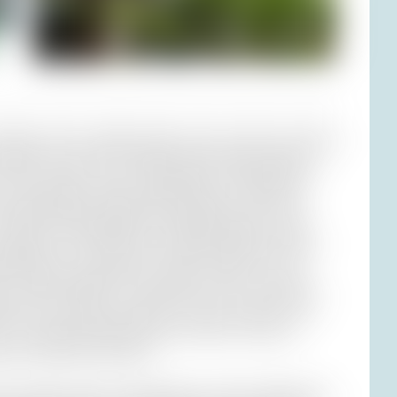
haglich auf Eis gebettet lagen, dass man fast mit ihnen
orgloses Essen. Die Toiletten waren Schmuckstücke,
 Ich wünschte unserer Gastgeberin für den Abend
e Küstenstraße südwestlich, entlang an Villen und
 hätte laut Routenplaner 35 Minuten dauern sollen,
chlange. Ich vermutete ein Verkehrshindernis. Rafał
den Autos, die alle auf die Fähre wollten. Ich war
er in Bad Salzuflen? Wir warteten fast zwei Stunden,
leib war wie üblich schneller, musste sich aber vom
 ich mir gebetsmühlenartig, wie schön es hier am
as, der Sand, die Dornen.
dass andere jetzt im Schlauchboot auf dem Mittelmeer