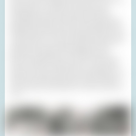
dürfen: Vierzehn unpünktliche Personen mit zu vielen oder
gar keinen Ideen – das hätten meine Nerven nicht
durchgehalten. Also kamen auch alle erschreckend
rechtzeitig, besonders der Regen. Aber die ziemlich neue
Markise hält ja ziemlich viel aus. Unsere Nachbarn Hiltrud
und Albert hatten den kürzesten Weg. Aber selbst Loïc und
Thomas hatten es von Verona nordwärts derart uhrgenau
hinbekommen, dass meine Sitzordnung im Schloss
Rametz keinen Schaden litt. Die Örtlichkeit war mit
Bedacht so gewählt, dass sie sowohl vom Hotel ‚Mignon‘
wie von der ‚Villa‘ in vier Wagen rasch zu erreichen war.
Außerdem ist das Essen gut und der Geschäftsführer nicht
herzlich, sondern ehrerbietig, was für den ersten Abend
eines Festivals durchaus passend ist. (Gestern zählte noch
nicht.)