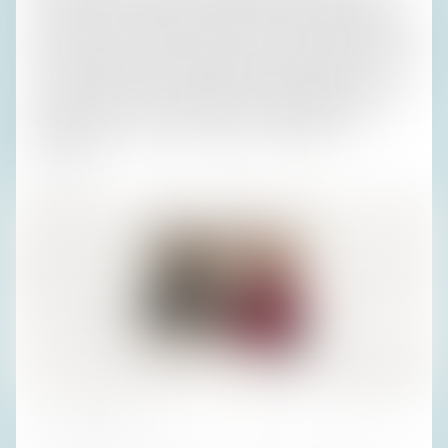
und ich so liebten: Nacheinander darf sich jeder eine Frage
ausdenken, und alle am Tisch müssen sie beantworten. So
wie die Gruppe zusammengesetzt war, brauchte man nicht
zu befürchten, dass die Fragen harmlos blieben oder gar
die Antworten. Irene zeigte sich am nachhaltigsten von
Susis Antwort zu ihrem Traumberuf beeindruckt:
„Zuhälter.“
Foto: Privatarchiv H. R.