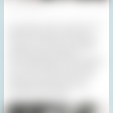
Fotos (3): Privatarchiv H. R.
Das erste Mal habe ich 1981 meinen Geburtstag in Meran
gefeiert. Meine Eltern hatten vier Jahre zuvor eine
Wohnung am Ortsrand gekauft. Sie liebten Südtirol und
wussten, dass ich es auch liebte. Unsere gegenseitige
Zuneigung hat uns nahezu gänzlich um den damals in
anderen Familien besonders ausgeprägten
Generationenkonflikt gebracht. Kompromissfähigkeit habe
ich mit der Vatermilch eingesogen, und sie hat in meinem
Privat- und meinem Berufsleben zu solchen Erfolgen
geführt, dass ich wohl auch in der Politik etwas hätte
werden können. Aber vielleicht hätte mir meine
Ideologielosigkeit im Wege gestanden: Sie macht
Durchsetzung ein bisschen langweilig.