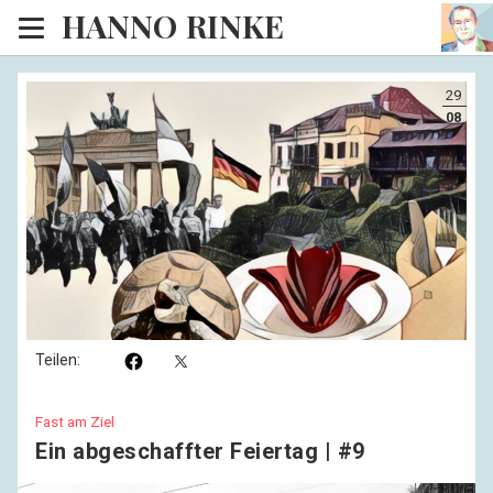
HANNO RINKE
Heim
29
EISINSEL
08
Sonntagspredigten
Blog
Lesesaal
Hörsaal
Kinosaal
Teilen:
Fast am Ziel
Ein abgeschaffter Feiertag | #9