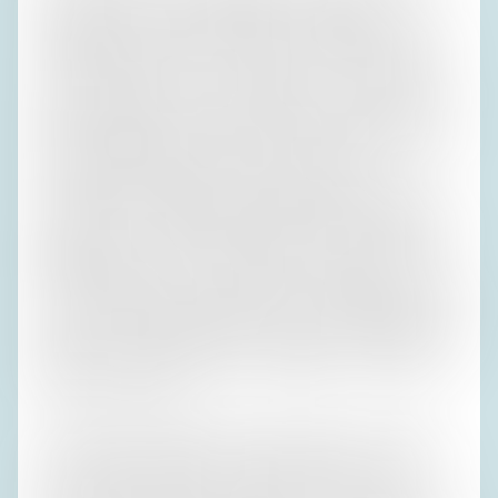
Vinschgau. Obwohl ich seit Mitte der Sechzigerjahre des
vergangenen Jahrhunderts dauernd in Südtirol war, hatte
ich keine Ahnung von ihm, bis Rafał uns im vorigen Jahr
dorthin schleppte. Es war, als hätte mich nach 63 Jahren in
Othmarschen jemand darauf hingewiesen, dass dort die
Elbe entlangfließt. Als wir Susi, die ein paar Wochen später
eintraf, das Schauspiel zeigen wollten, war das
Ausflugslokal unterhalb des steilen Pfades geschlossen,
was ich für einen Samstag ungewöhnlich fand. Würde ein
Skiliftbetreiber im Februar Urlaub machen? Obwohl ich im
Allgemeinen kaum etwas die Kehle runterkriege, finde ich
eine Erkundungstour ohne Lokaltermin unangemessen. Das
Essen kann ich wegen Maulsperre oft nicht beurteilen, aber
Sprachstil der Speisekarten und Zustand der Waschräume
sagen oft ähnlich viel über die Örtlichkeit aus wie über die
Aromen der Gerichte.
In der Nähe des prächtigen Wasserfalls fand ich ‚Onkel
Taa‘, bei Google natürlich. Zunächst wollte ich es nicht in
die engere Wahl nehmen, weil ich nicht recht einsah,