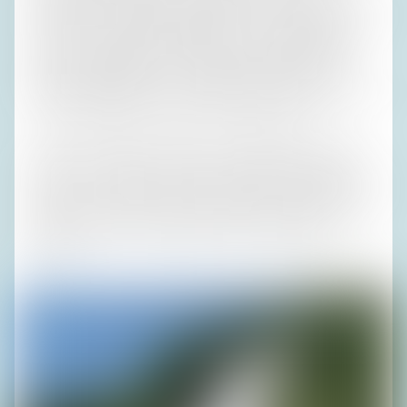
warum ich im Vinschgau thailändisch essen sollte. Aber der
knorrige Wirt erklärte mir später, dass er den Spitznamen
von seinen kleinen Neffen bekommen und beibehalten
habe. Das Lokal gibt es seit 1430. Damals herrschte in
Thailand สมเด็จพระบรมราชาธิราชที่ 2, also Borommaracha
II., und der Staat hieß noch 509 Jahre lang Siam.
Auf den mühsamen Anstieg zum Wasserfall konnte ich
schmerzlos verzichten, und wenn die anderen keine Natur
wollten – ich würde nicht schulmeisterlich auf Bundhosen
bestehen. Dann würden wir eben statt um halb elf erst um
zwölf aufbrechen, und Silke könnte höhere Absätze
tragen.