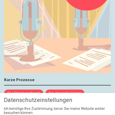
Kurze Prozesse
Das Flammenschwert
Der grausame Garten
Datenschutzeinstellungen
NIEMALS UND AUCH DANN NICHT
Ich benötige Ihre Zustimmung, bevor Sie meine Website weiter
besuchen können.