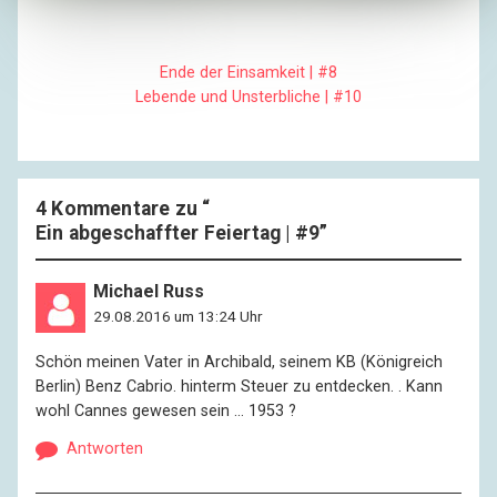
Foto: Markus Rungg,
Partschins Wasserfall1
,
CC BY-SA 3.0
DE
/Wikimedia Commons
Ende der Einsamkeit | #8
Lebende und Unsterbliche | #10
4 Kommentare zu “
Ein abgeschaffter Feiertag | #9
”
Michael Russ
29.08.2016 um 13:24 Uhr
Schön meinen Vater in Archibald, seinem KB (Königreich
Berlin) Benz Cabrio. hinterm Steuer zu entdecken. . Kann
wohl Cannes gewesen sein … 1953 ?
Antworten