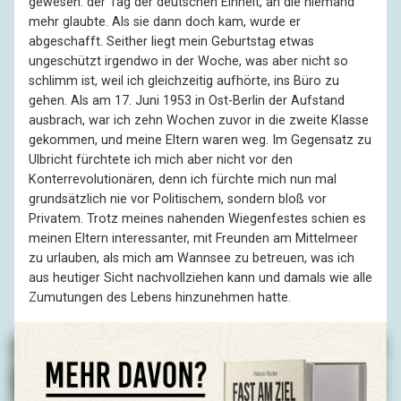
gewesen: der Tag der deutschen Einheit, an die niemand
mehr glaubte. Als sie dann doch kam, wurde er
abgeschafft. Seither liegt mein Geburtstag etwas
ungeschützt irgendwo in der Woche, was aber nicht so
schlimm ist, weil ich gleichzeitig aufhörte, ins Büro zu
gehen. Als am 17. Juni 1953 in Ost-Berlin der Aufstand
ausbrach, war ich zehn Wochen zuvor in die zweite Klasse
gekommen, und meine Eltern waren weg. Im Gegensatz zu
Ulbricht fürchtete ich mich aber nicht vor den
Konterrevolutionären, denn ich fürchte mich nun mal
grundsätzlich nie vor Politischem, sondern bloß vor
Privatem. Trotz meines nahenden Wiegenfestes schien es
meinen Eltern interessanter, mit Freunden am Mittelmeer
zu urlauben, als mich am Wannsee zu betreuen, was ich
aus heutiger Sicht nachvollziehen kann und damals wie alle
Zumutungen des Lebens hinzunehmen hatte.