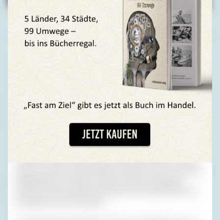
Fotos (3): Privatarchiv H. R.
Aus Westberliner Sicht ging ja alles letzten Endes noch
recht glimpflich ab, aus Ulbrichts Sicht auch. Welche
Vorwürfe hätte sich meine Mutter, rivieragebräunt,
gemacht, wenn sie eine Woche darauf an der versperrten
Grenze hätte mit ansehen müssen, wie ich ungeachtet
ihres Händeringens in einem sowjetischen Panzer nach
Sibirien verschleppt worden wäre und statt
Schildkrötensuppe jahrelang Soljanka hätte essen sollen.
Nun gibt es also seit 26 Jahren keinen politischen Puffer
mehr vor meinem Geburtstag, und dass er, eine von sieben
Möglichkeiten, in diesem Jahr auf einen Sonntag fiel,
konnte ich als Geschenk der Astronomie betrachten und
bei Bedarf stolz sein darauf.