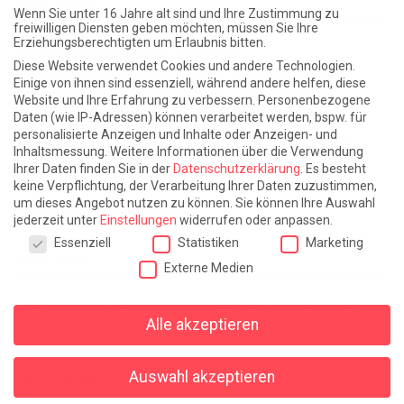
Weite Reisen
Wenn Sie unter 16 Jahre alt sind und Ihre Zustimmung zu
freiwilligen Diensten geben möchten, müssen Sie Ihre
Erziehungsberechtigten um Erlaubnis bitten.
Atlantische Turbulenzen
DIE ELF
Diese Website verwendet Cookies und andere Technologien.
Die Zeit der Ringelblumen ist vorbei
Europa im Kopf
Einige von ihnen sind essenziell, während andere helfen, diese
Website und Ihre Erfahrung zu verbessern.
Personenbezogene
Fast am Ziel
Frühling in Florenz
In der Blase
Daten (wie IP-Adressen) können verarbeitet werden, bspw. für
personalisierte Anzeigen und Inhalte oder Anzeigen- und
Leben lernen / Ein Versuch
Trinken. Träumen. Trösten.
Inhaltsmessung.
Weitere Informationen über die Verwendung
Ihrer Daten finden Sie in der
Datenschutzerklärung
.
Es besteht
Triple-Edinburgher mit Ketchup
WACHS!
keine Verpflichtung, der Verarbeitung Ihrer Daten zuzustimmen,
um dieses Angebot nutzen zu können.
Sie können Ihre Auswahl
Winterreise (mit Sommern)
jederzeit unter
Einstellungen
widerrufen oder anpassen.
Datenschutzeinstellungen
Essenziell
Statistiken
Marketing
Alles sonst
Externe Medien
Denkabfall
Gereimtes und Ungereimtes
Geschichte
Alle akzeptieren
Religion
Wahnsinn
Auswahl akzeptieren
Hanno Rinke