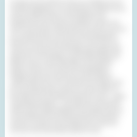
Um halb zwölf traf Anette in Bozen ein. Natürlich war ich
mit Rafał mitgefahren, um sie abzuholen, natürlich war sie
nicht da, natürlich hätte ich mich daraufhin noch
dringender als sonst untenrum erleichtern müssen, und
wenn ich nicht weiß, sondern bloß hoffe, dass es vorne ist,
ist es natürlich hinten; seit meine Prostata geschält ist,
bekommt mein Hirn nicht mehr ganz so wie früher mit,
was sich da zwischen den Öffnungen alles abspielt, aber
während ich noch überlegte, was die Ankömmlinge und
Abholer wohl von einem alten Mann mit Krückstock
denken mochten, der sich hinter dem Behinderten-
Parkplatz neben eine Linde hockt, erschien Rafał im
zweiten Anlauf doch noch mit Anette, die offenbar nicht
den Zug verpasst hatte, sondern nur meinen Helfer. So
kam Anette ins komfortable Hotelzimmer und ich – tapfer
wie jahrelang antrainiert – aufs eigene Klo. Auch Anette
wollte nach der langen Bahnfahrt aus Osnabrück das tun,
was viele Menschen als ‚Sichfrischmachen‘ bezeichnen
und das von meinem Freund Harald und mir immer als
‚Sich-den-Schritt-Auswringen‘ gedeutet wurde.