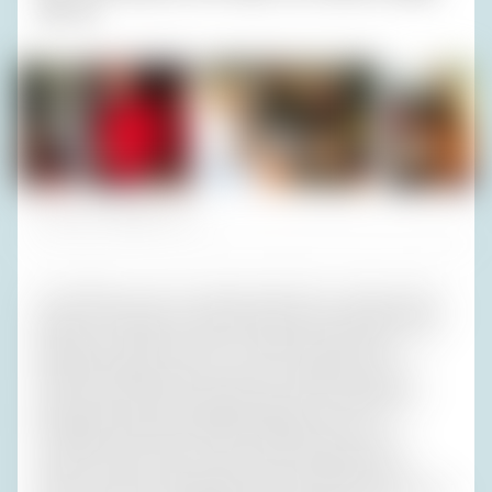
mehr hin.
Fotos (3): Privatarchiv H. R.
Für 18:00 Uhr war ein Zusammentreffen in meinem Haus
geplant. ‚Empfang in der Villa‘ stand auf dem Blatt Papier,
das jeder in seinem Zimmer vorfand und das auch
Auskunft darüber gab, wer wann in welchem Auto zu
sitzen habe. Damit nicht alles nach dem Körperpflege-
Ausflug einer Besserungsanstalt klang, war es so
formuliert, dass man es auch ironisch lesen konnte,
freilich, ohne sich über Zeit und Ort hinwegsetzen zu