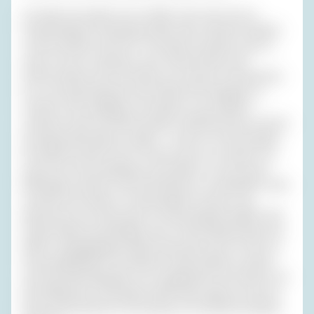
Um halb zwei saßen wir im ‚Relax‘, das zwar wie ein
Friedrichshainer Strandclub heißt, aber zwischen Sisipark
und der Straße nach Dorf Tirol liegt. Dort gibt es gut zu
essen, Pizza nur abends, und es überfordert mein
Gehvermögen nicht, den Weg von unserem Privatweg bis
hin zu der geschützten Ecke seitlich des Eingangs zu
meistern. Als zufällig Bo und Ingrid zu uns stießen –
zwischen Hotel und Welt weniger verblüffend als an einem
Sonntag Geburtstag zu haben – waren wir fast komplett.
Am Abend wurden noch Thomas und Loïc erwartet. Sie
waren bis Verona geflogen und wollten von dort einen
Mietwagen nehmen. Das fand Anette so umständlich, dass
sie dann doch lieber im ‚Damenabteil‘ mit dem Zug
gekommen war. Was einem im Damenabteil entgeht oder
erspart bleibt, beschäftigte mich vorhersehbarerweise die
halbe vorangegangene Nacht lang, aber seit ich nicht nur
die gut gekleideten Freundinnen meiner Mutter, sondern
auch die Übertragungen vom ‚Kugelstoßen der Damen‘ auf
dem Bildschirm verwundert erlebt hatte, gab ich mich da
keinen übertriebenen Hoffnungen auf nächtliche Eleganz