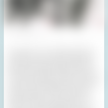
Fotos (2): Privatarchiv H. R.
1981 war Silke wie so oft mit ‚Künstler‘ genannten Pop-
Interpreten auf Tournee, aber ihre Schwester Esther war
da, mit Walter, den sie schon dringend wollte, obwohl er
damals noch anderweitig verheiratet war. Meine Eltern
hatten die beiden im ‚Mignon‘ untergebracht, das zu jener
fernen Zeit noch keine fünf Sterne hatte und zur Wohnung
meiner Eltern das Nächstliegende war, wenn auch nicht so
nahe wie jetzt zu unseren heutigen Anwesen. Pali und
Arthur im Doppelzimmer und Susi im ‚Einzel‘ schliefen
ebenfalls dort, Harald in der nicht weit entfernten
Wohnung von Hasso, dem ewig klammen Bruder meiner