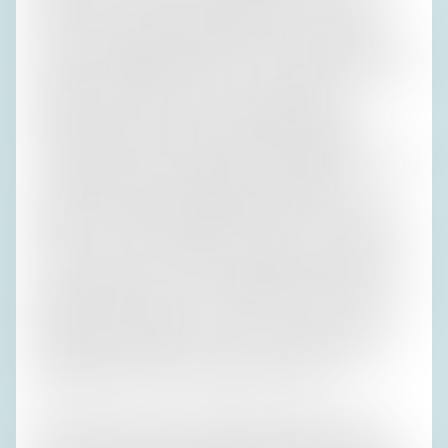
Vaters, der sich die Anschaffung in Meran von seiner
dritten Frau Karen hatte bezahlen lassen und das Zubrot
für Haralds Unterbringung gern einstrich. Roland und ich
hatten ein ordentliches Zimmer in dem Haus, in dem meine
Eltern gedacht hatten, Teile ihres Lebensabends zu
verbringen: eine Vierzimmerwohnung im obersten
Stockwerk mit Blick auf nichts als Apfel-Plantagen.
„Unverbaubar“, hatte der Eigentümer gelogen. 1981 wurden
zu beiden Seiten Häuser errichtet. In den glaslosen
Fenstern knallten die Plastikabdeckungen im Sturm, und
Pali sagte: „In Hamburg wohnt ihr hübscher.“ Irene ging in
die Küche, um ihrem Wutanfall freieren Lauf zu lassen. Sie
rammte die Schere, mit der sie eigentlich Schnittlauch
hatte schneiden wollen, in den Küchenboden, dessen PVC-
Belag Kacheln vortäuschte. „Das muss ich mir in meinem
Haus nicht sagen lassen“, zischte sie. Guntram sagte
begütigend: „Püppchen!“, was sie nun wirklich nicht war,
und ich dachte: „In wessen Haus denn sonst?“
Aber dann saßen wir doch alle ganz friedlich in dieser
Wohnküche und spielten das Wahrheitsspiel, das Roland