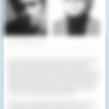
Fotos (2): Privatarchiv H. R.
Seit ich denken kann, liebe ich Witze. Irene verabscheute
Witze, noch mehr Witze-Erzähler. Das verstehe ich:
Meistens sind sie humorlos und haben kein bisschen Sinn
für Situationskomik. Wenn man sich nicht über ihren Witz,
dessen Pointe schon nach dem zweiten Satz klar ist, das
Zäpfchen aus dem Gesicht lacht, fragen sie womöglich
noch: „Ach, Sie haben wohl keinen Humor?“
Lieber lese ich deshalb Witze und habe ‚Witze‘ sogar als
Lesezeichen gespeichert. Da gefallen mir dann die