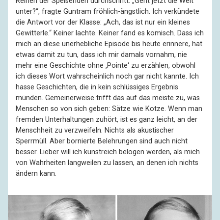
Reihen der Speisenden durchschritt: „Geht jetzt die Welt
unter?“, fragte Guntram fröhlich-ängstlich. Ich verkündete
die Antwort vor der Klasse: „Ach, das ist nur ein kleines
Gewitterle.“ Keiner lachte. Keiner fand es komisch. Dass ich
mich an diese unerhebliche Episode bis heute erinnere, hat
etwas damit zu tun, dass ich mir damals vornahm, nie
mehr eine Geschichte ohne ‚Pointe‘ zu erzählen, obwohl
ich dieses Wort wahrscheinlich noch gar nicht kannte. Ich
hasse Geschichten, die in kein schlüssiges Ergebnis
münden. Gemeinerweise trifft das auf das meiste zu, was
Menschen so von sich geben: Sätze wie Kotze. Wenn man
fremden Unterhaltungen zuhört, ist es ganz leicht, an der
Menschheit zu verzweifeln. Nichts als akustischer
Sperrmüll. Aber bornierte Belehrungen sind auch nicht
besser. Lieber will ich kunstreich belogen werden, als mich
von Wahrheiten langweilen zu lassen, an denen ich nichts
ändern kann.