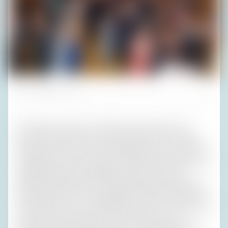
Foto: Privatarchiv H. R.
Ein Palaver dient dazu, einander kennenzulernen und
abzuschätzen, bevor man zur Sache kommt. In einigen
Kulturen ist das Palaver als überflüssig verpönt, in anderen
unerlässlich, was mir viel mehr einleuchtet. Wie jemand auf
die Mitteilung „Gestern Mittag hat es aber ziemlich
geregnet“ reagiert, ist doch hochinteressant und gibt viel
Aufschluss über die Persönlichkeit des Gesprächspartners,
also darüber, wie er zu behandeln ist. Sagt er: „Ja, ziemlich“
oder „Ach, das hab ich gar nicht bemerkt, ich hatte