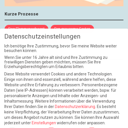
Kurze Prozesse
Das Flammenschwert
Der grausame Garten
Datenschutzeinstellungen
NIEMALS UND AUCH DANN NICHT
Ich benötige Ihre Zustimmung, bevor Sie meine Website weiter
besuchen können.
Weite Reisen
Wenn Sie unter 16 Jahre alt sind und Ihre Zustimmung zu
freiwilligen Diensten geben möchten, müssen Sie Ihre
Erziehungsberechtigten um Erlaubnis bitten.
Atlantische Turbulenzen
DIE ELF
Diese Website verwendet Cookies und andere Technologien.
Die Zeit der Ringelblumen ist vorbei
Europa im Kopf
Einige von ihnen sind essenziell, während andere helfen, diese
Website und Ihre Erfahrung zu verbessern.
Personenbezogene
Fast am Ziel
Frühling in Florenz
In der Blase
Daten (wie IP-Adressen) können verarbeitet werden, bspw. für
personalisierte Anzeigen und Inhalte oder Anzeigen- und
Leben lernen / Ein Versuch
Trinken. Träumen. Trösten.
Inhaltsmessung.
Weitere Informationen über die Verwendung
Ihrer Daten finden Sie in der
Datenschutzerklärung
.
Es besteht
Triple-Edinburgher mit Ketchup
WACHS!
keine Verpflichtung, der Verarbeitung Ihrer Daten zuzustimmen,
um dieses Angebot nutzen zu können.
Sie können Ihre Auswahl
Winterreise (mit Sommern)
jederzeit unter
Einstellungen
widerrufen oder anpassen.
Datenschutzeinstellungen