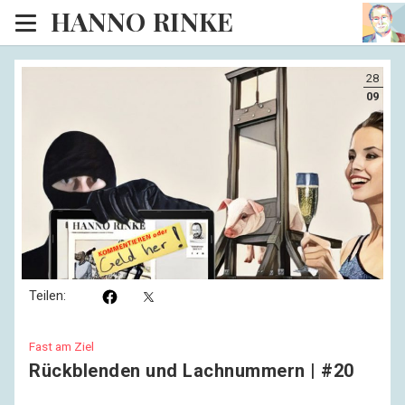
HANNO RINKE
Heim
28
EISINSEL
09
Sonntagspredigten
Blog
Lesesaal
Hörsaal
Kinosaal
Teilen:
Fast am Ziel
Rückblenden und Lachnummern | #20