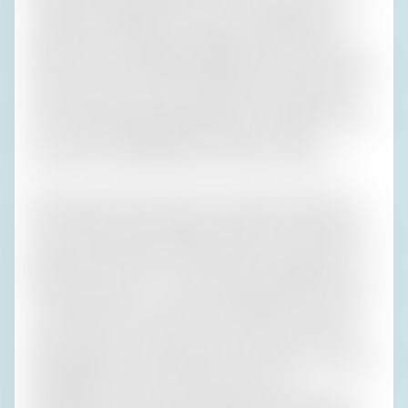
blöderweise meine Munition schon verschossen und war
so damit beschäftigt, den Kassierer am Bankschalter
irgendwie mit den Fäusten totzukriegen, damit er mich
später bei einer Gegenüberstellung nicht verpfeifen würde,
weil er nun mal mein Gesicht gesehen hatte, nachdem mir
die Strumpfhose vom Kopf gerutscht war, dass ich gar
nicht auf die Bewölkung geachtet habe.“? Vielleicht sagt er
auch: „Solch oberflächlicher Quatsch wie Wetter
interessiert mich überhaupt nicht. Gehen wir ficken?“
Man kann das Palaver auch mit sich selbst machen, das
führt natürlich zu den allerbesten Bonmots im Dialog, so
wie auch Schachspielen gegen sich selbst im Film gern als
Stilmittel genutzt wird, um darzustellen, wie gewitzt der
Mörder ist, ohne ihm für Zuschauer unverständliche Texte
in den Mund legen zu müssen. Im Allgemeinen kommt es
ja nicht darauf an, was man erzählt, sondern wie man es
erzählt, denn wer wirklich etwas zu sagen hat, wählt ein
anderes Medium und ein anderes Forum, das noch weniger
unterhaltsam ist. Günter Neumann war in den
Fünfzigerjahren des vorigen Jahrhunderts ein bekannter