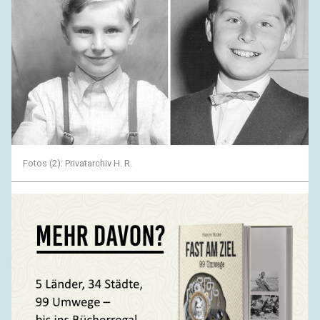
Fotos (2): Privatarchiv H. R.
Als ich noch jung war, Anfang zwanzig, eine Zeit also, in
der man die Möglichkeiten der eigenen Einflussnahme zu
überschätzen pflegt, hatte ich mich, wie mein Vater ja
bereits dreißig Jahre vor mir, mehr um mein eigenes
Vorwärtskommen geschert als um das der Menschheit, die
mir inzwischen weitgehend recht gibt und sich über die
sturen Eiferer von damals lustig macht. Ja, immer war ich