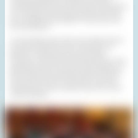
unsympathischsten Sachen, die ich ungern erzählt bekäme
wie: „Ich weiß gar nicht, welches Kind meine Frau meint,
das ich angeblich unfair behandle? Thomas, Anton oder
das fette hässliche?“
Ich war Einzelkind, darum finde ich das vielleicht lustig. Es
ist boshaft und betrifft mich nicht. Das meiste, was
Menschen so daherreden, kann man als Palaver
bezeichnen. Ich will meinen Frieden damit machen und die
Gesamtheit all meiner Texte über das Unterwegssein von
Mai bis Oktober 2016 einsichtig als ‚Palaver‘ bezeichnen,
ein etwas netteres Wort für ‚Geschwätz‘. Das ist nicht
kokett gemeint, sondern demütig, und das nicht ironisch,
sondern aufrichtig.