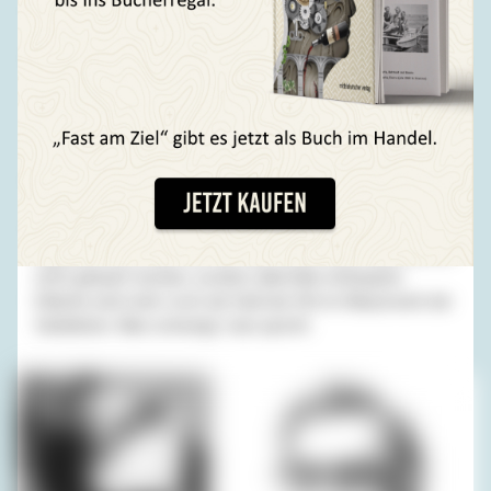
lieber lustig als eifrig; darin habe ich meinen Vater
übertroffen, der viel Sinn für Komik hatte, aber großen
Eifer brauchte, um aus dem altmodischen Offiziershaushalt
seiner Eltern in seine eigene Familie hineinzuwachsen, mit
einer anpassungswilligen Frau und einem schwierigen
Sohn. Meinen Mangel an politischem Engagement kann ich
also sowohl genetisch wie mit Milieuschädigung
begründen. Mehr können Historiker nicht verlangen.
Weltverbesserer eigentlich auch nicht. Und um wie die
Dubarry unter die Guillotine zu geraten, bin ich mit 70
eigentlich zu alt (sie war 50). Aber wenn doch, dann will ich
nicht geköpft werden, sondern allenfalls enthauptet.
Etikette sind mehr noch als Geld der Kitt im Mauerwerk der
Gebildeten. Man schweigt, man spricht.