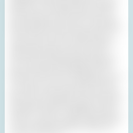
Kabarettist. Er schrieb irrsinnig witzige Texte. Mit meinen
Eltern hockte ich vor dem Radio und lernte, wie Komik
erzeugt wird. Mein Vater konnte das auch sehr gut, und
Pali war ein Meister darin. Aber was ist von all dem übrig?
Wir haben gelacht. Bis ans Ende meines Lebens werde ich
mich an unser Lachen erinnern; die Anlässe habe ich
vergessen. Das muss reichen, reicht aber nicht allen. Der
unerschütterliche Glaube an posthumen Jubel hilft
manchem Kultur-Erzeuger dabei, weiterzumachen. Von
Tag zu Tag wird dieser Glaube allerdings unrealistischer,
wenn man seine Augen auf die Wirklichkeit, also das
Display, richtet: Wer mir heute nicht applaudiert, ist morgen
tot. Und wenn nicht, zieht er sich morgen etwas Neues
rein. Trotzdem ist immer wieder jeder Film schön, in dem
Nachkommen in den Nebenrollen in der letzten Kammer in
einer morschen Kiste irgendwas entdecken, und dann tritt
als Rückblende erstmals der Hauptdarsteller auf, falls es
sich dabei – wie meistens – um Meryl Streep handelt, ist er
eine Frau. Nun wird die Vergangenheit aufgerollt und rührt
zu Tränen. Vergangenheit ist eben erst zu Ende, wenn