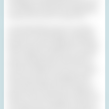
Hotelausstattern für elegant gehalten wird, und wir wurden
vom selbstbewussten Personal so unfreundlich bedient,
wie es touristischer Laufkundschaft recht geschieht, aber
wenigstens die Preise waren von exquisiter Höhe.
In meine Appetitlosigkeit mischte sich eine verhaltene
Sehnsucht nach der welken Spanierin von gestern, doch
jetzt mussten wir unsere Bestellungen in die Dunkelheit
brüllen. Dass wir alle drei nur (exorbitant teure) Vorspeisen
bestellten, steigerte unsere Beliebtheit nicht. Ich will doch
immer von allen gemocht werden, aber in meinem Kopf
wurde das Trinkgeld von Minute zu Minute kleiner. Die
Kellner waren charakterlich das Tonic im Gin nicht wert,
und andere Vorzüge gehen mich nichts mehr an. Was wir
aßen, war sehr gut, aber für die paar Bissen die ganze
steile Treppe und die genauso steile Abbuchung von
meinem ‚American-Express‘-Konto? Der Laden war voll.
Das Leben tobte. Der arme Mezzogiorno? Süditalien im
Reichtum. Für Silke, für Rafał und für mich hatte ich wieder
einen Punkt von meiner Liste abgehakt. Ich erlaubte mir
nicht, enttäuscht zu sein, sondern fand es schön, dass ich