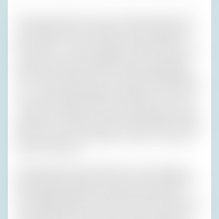
Einige unsystematisch verstreute Hinweisschilder hatten
uns schließlich doch den Weg zu der Gasse gewiesen, an
deren Ende sich unser Ziel befand. Noch erstaunlicher:
Fünf Meter vor der ‚Grotta Palazzese‛ klaffte eine Lücke in
der ansonsten undurchdringlichen Kette der geparkten
Wagen. Die Gedanken an den schnöden Kinderdiebstahl
vor 37 Jahren verscheuchte ich, obwohl der grimmige Alte,
der auf der gegenüberliegenden Straßenseite vor seiner
Tür saß, nicht aussah, als würde er die Stirn runzeln, wenn
ein Asylant, ein Apulier oder ein Abschleppwagen unseren
Mercedes in seine Gewalt brächte. Lieber dachte ich daran,
dass der schöne Tisch am Meer nun fast vor mir lag. Ich
hatte falsch gedacht.
Am Eingang standen viele Menschen, deren gehobenes
Äußeres darauf schließen ließ, dass sie sich ebenfalls mit
dem Beköstigungstermin einundzwanzig Uhr dreißig
einverstanden erklärt hatten. Hinter einem Pult saß jemand
in der Eingangsnische, jemand Zweites stand hinter ihm