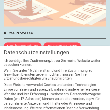
Kurze Prozesse
Das Flammenschwert
Der grausame Garten
Datenschutzeinstellungen
NIEMALS UND AUCH DANN NICHT
Ich benötige Ihre Zustimmung, bevor Sie meine Website weiter
besuchen können.
Weite Reisen
Wenn Sie unter 16 Jahre alt sind und Ihre Zustimmung zu
freiwilligen Diensten geben möchten, müssen Sie Ihre
Erziehungsberechtigten um Erlaubnis bitten.
Atlantische Turbulenzen
DIE ELF
Diese Website verwendet Cookies und andere Technologien.
Die Zeit der Ringelblumen ist vorbei
Europa im Kopf
Einige von ihnen sind essenziell, während andere helfen, diese
Website und Ihre Erfahrung zu verbessern.
Personenbezogene
Fast am Ziel
Frühling in Florenz
In der Blase
Daten (wie IP-Adressen) können verarbeitet werden, bspw. für
personalisierte Anzeigen und Inhalte oder Anzeigen- und
Leben lernen / Ein Versuch
Trinken. Träumen. Trösten.
Inhaltsmessung.
Weitere Informationen über die Verwendung