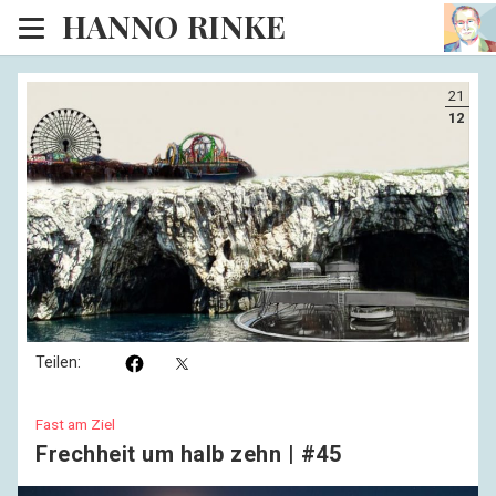
HANNO RINKE
Heim
21
EISINSEL
12
Sonntagspredigten
Blog
Lesesaal
Hörsaal
Kinosaal
Teilen:
Fast am Ziel
Frechheit um halb zehn | #45