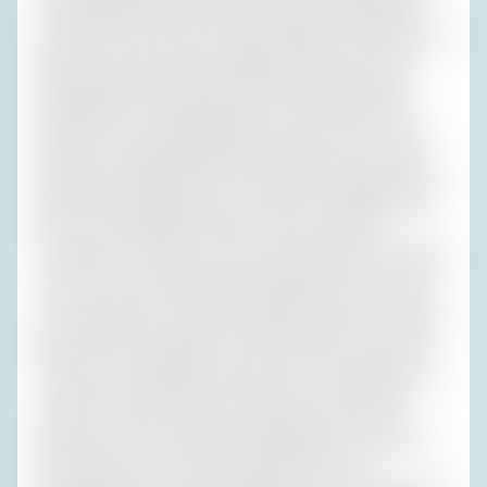
und gemeinsam sorgten sie dafür, dass die Schlange vor
uns dünner wurde. Schon wieder ‚Berghain‛, dachte ich und
sagte, als wir dran waren, leutselig, wie gern ich in dem
Hotel gewohnt habe. Sie kaschierten ihr Desinteresse
einigermaßen und erlaubten uns, den Weg nach unten
anzutreten. In den Siebzigerjahren war mir nicht nur die
Zufahrt viel unproblematischer vorgekommen, auch den
Abstieg ins Lokal hatte ich in gar keiner Erinnerung, also in
guter. Einen Fahrstuhl gab es nicht, aber unzählige Stufen,
die ich nun hinabtapern musste, ohne auf meinen
Vordermann zu stürzen oder in meine Hinterfrau zu fallen.
Je tiefer wir uns wanden, desto lärmiger wurde es. Als ich
es bis zum Fuß der Treppe geschafft hatte, war ich nicht
nur mächtig stolz, sondern auch gleich Opfer einer Kellner-
Attacke. Der Vorwitzigste von ihnen führte uns an einen
Tisch, der ihm passender erschien als mir. Wir saßen zwar
ziemlich nah am Wasser, aber nicht am offenen Meer,
sondern im Innern der Grotte mit Blick nach unten in
etwas, das auch die städtische Kläranlage von Bari hätte
sein können. Es war so schummerig, wie es von