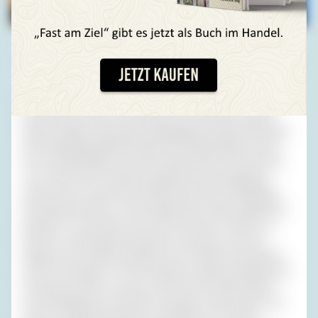
Foto: haraldmuc/Shutterstock
Als wir dem Trubel endlich entronnen waren, wurde es
nicht besser; denn nun mussten wir uns durch so enge
Gassen quälen, dass jedes entgegenkommende Fahrzeug
den Untergang bedeutet hätte. Die Seitenstraßen waren
noch uneinsichtiger als die Kirmesbummler: Kam da was
von rechts oder von links und ging es jetzt geradeaus
weiter oder um die Ecke? Rafał wurde immer hibbeliger,
der Navifrau hatte er schon längst das freche Lügenmaul
gestopft. Ich erinnerte mich nicht, dass die Zufahrt zur
Grotte so beschwerlich gewesen war, aber, na ja, der
Wagen war viel kleiner gewesen, der Verkehr viel zahmer
und ich viel jünger. Vor ihren Häusern saßen die Menschen
furchtlos auf dem, was sie wohl für ihre Straße hielten.
Von Kindesbeinen an hatten sie gelernt, dass stehen und