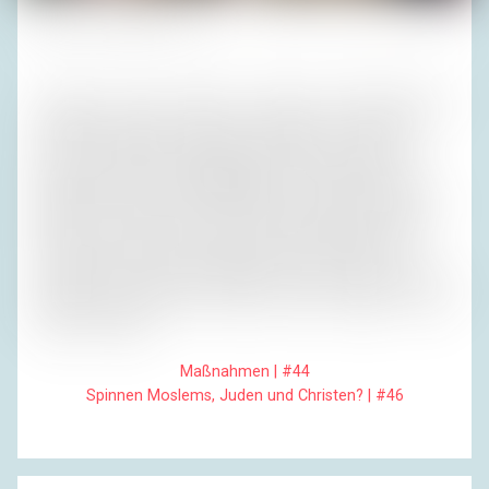
Fotos (4): Privatarchiv H. R.
Treppauf ist immer leichter als treppab; das Gleichgewicht
funktioniert besser. Das Auto war weder von Ganoven
noch von Polizisten abgeschleppt worden, sogar die
Absperrungen waren weggeräumt. Der Rückweg verlief
stiller als der Hinweg. Kaum Menschen, kaum Lichter. Wir
gingen auf unsere Zimmer, große, komfortable Zimmer.
Ich genoss das luxuriöse Bad und das breite Bett, und
während ich mich aufs Einschlafen freute, dachte ich: ‚Ich
schleppe mich durch mein Leben, und nie vergesse ich: Das
Leben ist tödlich.‘
Maßnahmen | #44
Spinnen Moslems, Juden und Christen? | #46