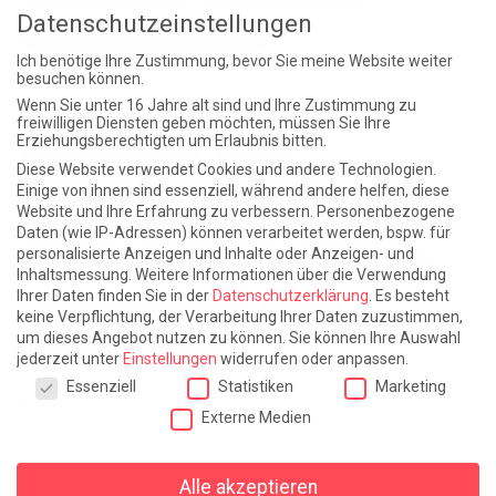
Datenschutzeinstellungen
NIEMALS UND AUCH DANN NICHT
Ich benötige Ihre Zustimmung, bevor Sie meine Website weiter
besuchen können.
Weite Reisen
Wenn Sie unter 16 Jahre alt sind und Ihre Zustimmung zu
freiwilligen Diensten geben möchten, müssen Sie Ihre
Erziehungsberechtigten um Erlaubnis bitten.
Atlantische Turbulenzen
DIE ELF
Diese Website verwendet Cookies und andere Technologien.
Die Zeit der Ringelblumen ist vorbei
Europa im Kopf
Einige von ihnen sind essenziell, während andere helfen, diese
Website und Ihre Erfahrung zu verbessern.
Personenbezogene
Fast am Ziel
Frühling in Florenz
In der Blase
Daten (wie IP-Adressen) können verarbeitet werden, bspw. für
personalisierte Anzeigen und Inhalte oder Anzeigen- und
Leben lernen / Ein Versuch
Trinken. Träumen. Trösten.
Inhaltsmessung.
Weitere Informationen über die Verwendung
Ihrer Daten finden Sie in der
Datenschutzerklärung
.
Es besteht
Triple-Edinburgher mit Ketchup
WACHS!
keine Verpflichtung, der Verarbeitung Ihrer Daten zuzustimmen,
um dieses Angebot nutzen zu können.
Sie können Ihre Auswahl
Winterreise (mit Sommern)
jederzeit unter
Einstellungen
widerrufen oder anpassen.
Datenschutzeinstellungen
Essenziell
Statistiken
Marketing
Alles sonst
Externe Medien
Denkabfall
Gereimtes und Ungereimtes
Geschichte
Alle akzeptieren