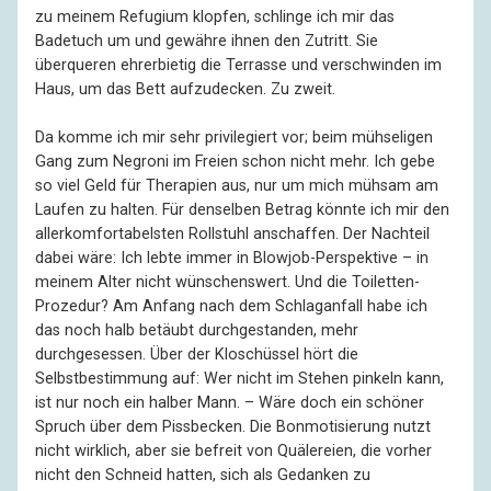
zu meinem Refugium klopfen, schlinge ich mir das
Badetuch um und gewähre ihnen den Zutritt. Sie
überqueren ehrerbietig die Terrasse und verschwinden im
Haus, um das Bett aufzudecken. Zu zweit.
Da komme ich mir sehr privilegiert vor; beim mühseligen
Gang zum Negroni im Freien schon nicht mehr. Ich gebe
so viel Geld für Therapien aus, nur um mich mühsam am
Laufen zu halten. Für denselben Betrag könnte ich mir den
allerkomfortabelsten Rollstuhl anschaffen. Der Nachteil
dabei wäre: Ich lebte immer in Blowjob-Perspektive – in
meinem Alter nicht wünschenswert. Und die Toiletten-
Prozedur? Am Anfang nach dem Schlaganfall habe ich
das noch halb betäubt durchgestanden, mehr
durchgesessen. Über der Kloschüssel hört die
Selbstbestimmung auf: Wer nicht im Stehen pinkeln kann,
ist nur noch ein halber Mann. – Wäre doch ein schöner
Spruch über dem Pissbecken. Die Bonmotisierung nutzt
nicht wirklich, aber sie befreit von Quälereien, die vorher
nicht den Schneid hatten, sich als Gedanken zu