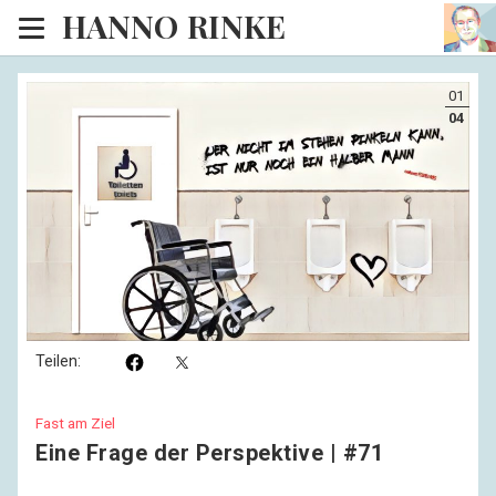
HANNO RINKE
Heim
01
EISINSEL
04
Sonntagspredigten
Blog
Lesesaal
Hörsaal
Kinosaal
Teilen:
Fast am Ziel
Eine Frage der Perspektive | #71