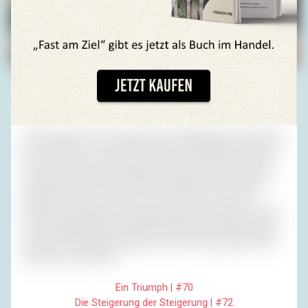
Fotos (4): Privatarchiv H. R.
Der Wind hatte sich ausgetobt und hingelegt. Wir sahen der
Sonne dabei zu, wie sie rot wurde und ins Wasser fiel. Als
sie schon weg war, schämte der Himmel sich eine ganze
Zeit lang weiter. Unsere Gläser schimmerten, die Pinien
dufteten, und der Turm tat so, als hätte er noch eine
Funktion. Wir gingen um die Ecke auf die Terrasse, auf der
ich am Morgen nicht gefrühstückt hatte. Die Gäste saßen
und aßen. Die Kellner trugen auf und ab. Alles hatte seine
Ordnung. Gute Nacht!
Ein Triumph | #70
Die Steigerung der Steigerung | #72