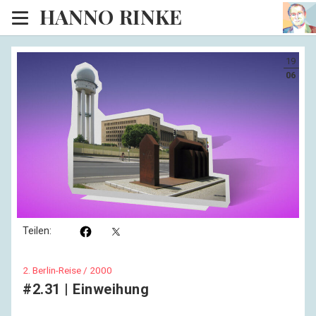
HANNO RINKE
Heim
19
EISINSEL
06
Sonntagspredigten
Blog
Lesesaal
Hörsaal
Kinosaal
Teilen:
2. Berlin-Reise / 2000
#2.31 | Einweihung