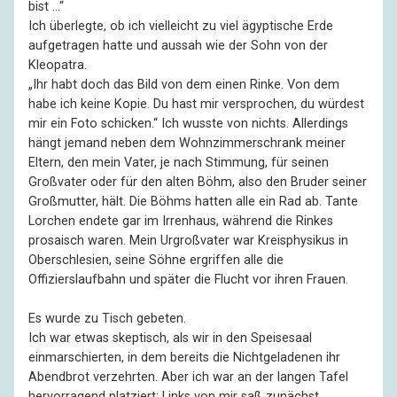
bist …“
Ich überlegte, ob ich vielleicht zu viel ägyptische Erde
aufgetragen hatte und aussah wie der Sohn von der
Kleopatra.
„Ihr habt doch das Bild von dem einen Rinke. Von dem
habe ich keine Kopie. Du hast mir versprochen, du würdest
mir ein Foto schicken.“ Ich wusste von nichts. Allerdings
hängt jemand neben dem Wohnzimmerschrank meiner
Eltern, den mein Vater, je nach Stimmung, für seinen
Großvater oder für den alten Böhm, also den Bruder seiner
Großmutter, hält. Die Böhms hatten alle ein Rad ab. Tante
Lorchen endete gar im Irrenhaus, während die Rinkes
prosaisch waren. Mein Urgroßvater war Kreisphysikus in
Oberschlesien, seine Söhne ergriffen alle die
Offizierslaufbahn und später die Flucht vor ihren Frauen.
Es wurde zu Tisch gebeten.
Ich war etwas skeptisch, als wir in den Speisesaal
einmarschierten, in dem bereits die Nichtgeladenen ihr
Abendbrot verzehrten. Aber ich war an der langen Tafel
hervorragend platziert: Links von mir saß zunächst