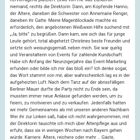
niemand, rechts die Direktorin. Dann, am Kopfende Hanno,
der Ältere, daneben die Schwester von Annemarie Renger,
daneben ihr Gatte. Meine Magenblockade machte es
erforderlich, den angebotenen Weißwein Hilfe suchend mit
„Ja, bitte“ zu begrüßen. Dann kam, wie sich das für junge
Leute gehört, total abgehetzt Christines beste Freundin und
setzte sich weisungsgemäß neben mich. Sie war quirlig
und Veranstalterin von Events für zahlende Kundschaft.
Habe ich Anfang der Neunzigerjahre das Event-Marketing
erfunden oder bilde ich mir das bloß ein? Ich denke sogar,
das Wort stammt von mir, aber wahrscheinlich lag es in der
aufgeheizten Luft. Nach dem Tanz auf der abrissfälligen
Berliner Mauer durfte die Party nicht zu Ende sein, da
mussten immer neue Anlässe gefunden werden, um zu
feiern, zu motivieren und zu verkaufen. Jedenfalls hatten
wir mehr Gemeinsames als mit unseren anderen Nachbarn.
Wer ihr zur Linken saß, habe ich nicht wahrgenommen; mit
der Direktorin tauschte ich mich über Altenpflege aus und
erfuhr, dass sie in wenigen Wochen nach Bayern gehen
würde. Karriere. Ältere, reichere oder mehr … Gäste,