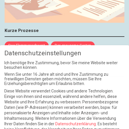
Kurze Prozesse
Das Flammenschwert
Der grausame Garten
Datenschutzeinstellungen
NIEMALS UND AUCH DANN NICHT
Ich benötige Ihre Zustimmung, bevor Sie meine Website weiter
besuchen können.
Weite Reisen
Wenn Sie unter 16 Jahre alt sind und Ihre Zustimmung zu
freiwilligen Diensten geben möchten, müssen Sie Ihre
Erziehungsberechtigten um Erlaubnis bitten.
Atlantische Turbulenzen
DIE ELF
Diese Website verwendet Cookies und andere Technologien.
Die Zeit der Ringelblumen ist vorbei
Europa im Kopf
Einige von ihnen sind essenziell, während andere helfen, diese
Website und Ihre Erfahrung zu verbessern.
Personenbezogene
Fast am Ziel
Frühling in Florenz
In der Blase
Daten (wie IP-Adressen) können verarbeitet werden, bspw. für
personalisierte Anzeigen und Inhalte oder Anzeigen- und
Leben lernen / Ein Versuch
Trinken. Träumen. Trösten.
Inhaltsmessung.
Weitere Informationen über die Verwendung
Ihrer Daten finden Sie in der
Datenschutzerklärung
.
Es besteht
Triple-Edinburgher mit Ketchup
WACHS!