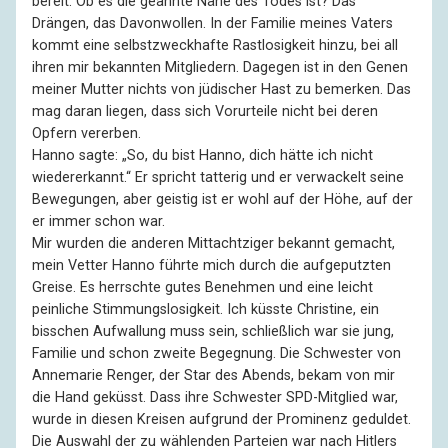
bereit. Ob es die geahnte Nähe des Todes ist? Das
Drängen, das Davonwollen. In der Familie meines Vaters
kommt eine selbstzweckhafte Rastlosigkeit hinzu, bei all
ihren mir bekannten Mitgliedern. Dagegen ist in den Genen
meiner Mutter nichts von jüdischer Hast zu bemerken. Das
mag daran liegen, dass sich Vorurteile nicht bei deren
Opfern vererben.
Hanno sagte: „So, du bist Hanno, dich hätte ich nicht
wiedererkannt.“ Er spricht tatterig und er verwackelt seine
Bewegungen, aber geistig ist er wohl auf der Höhe, auf der
er immer schon war.
Mir wurden die anderen Mittachtziger bekannt gemacht,
mein Vetter Hanno führte mich durch die aufgeputzten
Greise. Es herrschte gutes Benehmen und eine leicht
peinliche Stimmungslosigkeit. Ich küsste Christine, ein
bisschen Aufwallung muss sein, schließlich war sie jung,
Familie und schon zweite Begegnung. Die Schwester von
Annemarie Renger, der Star des Abends, bekam von mir
die Hand geküsst. Dass ihre Schwester SPD-Mitglied war,
wurde in diesen Kreisen aufgrund der Prominenz geduldet.
Die Auswahl der zu wählenden Parteien war nach Hitlers