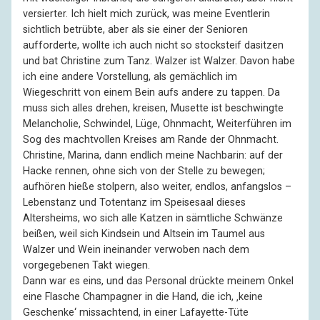
versierter. Ich hielt mich zurück, was meine Eventlerin
sichtlich betrübte, aber als sie einer der Senioren
aufforderte, wollte ich auch nicht so stocksteif dasitzen
und bat Christine zum Tanz. Walzer ist Walzer. Davon habe
ich eine andere Vorstellung, als gemächlich im
Wiegeschritt von einem Bein aufs andere zu tappen. Da
muss sich alles drehen, kreisen, Musette ist beschwingte
Melancholie, Schwindel, Lüge, Ohnmacht, Weiterführen im
Sog des machtvollen Kreises am Rande der Ohnmacht.
Christine, Marina, dann endlich meine Nachbarin: auf der
Hacke rennen, ohne sich von der Stelle zu bewegen;
aufhören hieße stolpern, also weiter, endlos, anfangslos –
Lebenstanz und Totentanz im Speisesaal dieses
Altersheims, wo sich alle Katzen in sämtliche Schwänze
beißen, weil sich Kindsein und Altsein im Taumel aus
Walzer und Wein ineinander verwoben nach dem
vorgegebenen Takt wiegen.
Dann war es eins, und das Personal drückte meinem Onkel
eine Flasche Champagner in die Hand, die ich, ‚keine
Geschenke‘ missachtend, in einer Lafayette-Tüte