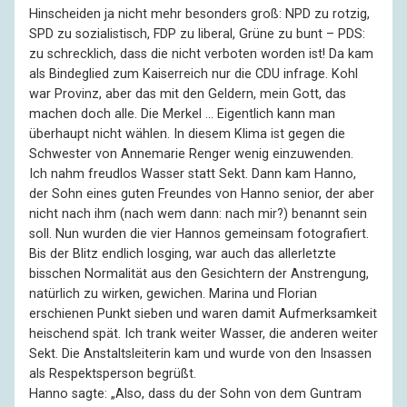
Hinscheiden ja nicht mehr besonders groß: NPD zu rotzig,
SPD zu sozialistisch, FDP zu liberal, Grüne zu bunt – PDS:
zu schrecklich, dass die nicht verboten worden ist! Da kam
als Bindeglied zum Kaiserreich nur die CDU infrage. Kohl
war Provinz, aber das mit den Geldern, mein Gott, das
machen doch alle. Die Merkel … Eigentlich kann man
überhaupt nicht wählen. In diesem Klima ist gegen die
Schwester von Annemarie Renger wenig einzuwenden.
Ich nahm freudlos Wasser statt Sekt. Dann kam Hanno,
der Sohn eines guten Freundes von Hanno senior, der aber
nicht nach ihm (nach wem dann: nach mir?) benannt sein
soll. Nun wurden die vier Hannos gemeinsam fotografiert.
Bis der Blitz endlich losging, war auch das allerletzte
bisschen Normalität aus den Gesichtern der Anstrengung,
natürlich zu wirken, gewichen. Marina und Florian
erschienen Punkt sieben und waren damit Aufmerksamkeit
heischend spät. Ich trank weiter Wasser, die anderen weiter
Sekt. Die Anstaltsleiterin kam und wurde von den Insassen
als Respektsperson begrüßt.
Hanno sagte: „Also, dass du der Sohn von dem Guntram