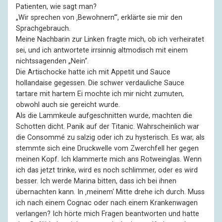
Patienten, wie sagt man?
„Wir sprechen von ‚Bewohnern‘“, erklärte sie mir den
Sprachgebrauch.
Meine Nachbarin zur Linken fragte mich, ob ich verheiratet
sei, und ich antwortete irrsinnig altmodisch mit einem
nichtssagenden „Nein“.
Die Artischocke hatte ich mit Appetit und Sauce
hollandaise gegessen. Die schwer verdauliche Sauce
tartare mit hartem Ei mochte ich mir nicht zumuten,
obwohl auch sie gereicht wurde.
Als die Lammkeule aufgeschnitten wurde, machten die
Schotten dicht. Panik auf der Titanic. Wahrscheinlich war
die Consommé zu salzig oder ich zu hysterisch. Es war, als
stemmte sich eine Druckwelle vom Zwerchfell her gegen
meinen Kopf. Ich klammerte mich ans Rotweinglas. Wenn
ich das jetzt trinke, wird es noch schlimmer, oder es wird
besser. Ich werde Marina bitten, dass ich bei ihnen
übernachten kann. In ‚meinem‘ Mitte drehe ich durch. Muss
ich nach einem Cognac oder nach einem Krankenwagen
verlangen? Ich hörte mich Fragen beantworten und hatte