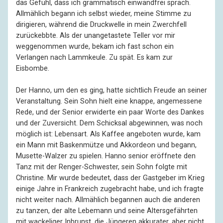
das Gefühl, dass ich grammatisch einwandfrei sprach.
Allmählich begann ich selbst wieder, meine Stimme zu
dirigieren, während die Druckwelle in mein Zwerchfell
zurückebbte. Als der unangetastete Teller vor mir
weggenommen wurde, bekam ich fast schon ein
Verlangen nach Lammkeule. Zu spät. Es kam zur
Eisbombe.
Der Hanno, um den es ging, hatte sichtlich Freude an seiner
Veranstaltung. Sein Sohn hielt eine knappe, angemessene
Rede, und der Senior erwiderte ein paar Worte des Dankes
und der Zuversicht. Dem Schicksal abgewinnen, was noch
möglich ist: Lebensart. Als Kaffee angeboten wurde, kam
ein Mann mit Baskenmütze und Akkordeon und begann,
Musette-Walzer zu spielen. Hanno senior eröffnete den
Tanz mit der Renger-Schwester, sein Sohn folgte mit
Christine. Mir wurde bedeutet, dass der Gastgeber im Krieg
einige Jahre in Frankreich zugebracht habe, und ich fragte
nicht weiter nach. Allmählich begannen auch die anderen
zu tanzen, der alte Lebemann und seine Altersgefährten
mit wackeliger Inbrunst, die Jüngeren akkurater, aber nicht