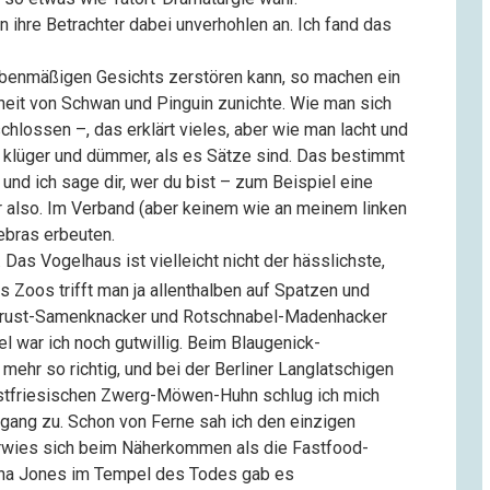
n ihre Betrachter dabei unverhohlen an. Ich fand das
ebenmäßigen Gesichts zerstören kann, so machen ein
nheit von Schwan und Pinguin zunichte. Wie man sich
hlossen –, das erklärt vieles, aber wie man lacht und
st klüger und dümmer, als es Sätze sind. Das bestimmt
und ich sage dir, wer du bist – zum Beispiel eine
r also. Im Verband (aber keinem wie an meinem linken
ebras erbeuten.
 Das Vogelhaus ist vielleicht nicht der hässlichste,
s Zoos trifft man ja allenthalben auf Spatzen und
otbrust-Samenknacker und Rotschnabel-Madenhacker
l war ich noch gutwillig. Beim Blaugenick-
ehr so richtig, und bei der Berliner Langlatschigen
Ostfriesischen Zwerg-Möwen-Huhn schlug ich mich
sgang zu. Schon von Ferne sah ich den einzigen
r erwies sich beim Näherkommen als die Fastfood-
ana Jones im Tempel des Todes gab es