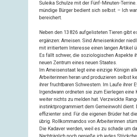
Suleika Schulze mit der Fünf-Minuten-Terrine
mündige Bürger bedient sich selbst. – Ich wa
bereichert.
Neben den
13
826
aufgelisteten Tieren gibt 
ergänzen: Ameisen. Sind Ameisenkinder niedli
mit irritiertem Interesse einen langen Artikel 
Es fällt schwer, die soziologischen Aspekte ih
neuen Zentrum eines neuen Staates.
Im Ameisenstaat legt eine einzige Königin all
Arbeiterinnen heran und produzieren selbst k
ihrer fruchtbaren Schwestern. Im Laufe ihrer 
Irgendwann ordneten sie zum Eierlegen eine Kö
weiter nichts zu melden hat. Verzwickte Rango
instinktprogrammiert dem Gemeinwohl dient.
effizienter sind. Für die eigenen Brüder hat d
übrig. Rollkommandos von Arbeiterinnen stür
Die Kadaver werden, weil es zu schade um das 
Nachträglich noch genieße ich jedes Stöckch