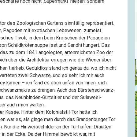
geschäfte noch nicht ‚Supermarkt‘ hießen, sondern
tor des Zoologischen Gartens sinnfällig repräsentiert.
r, Pagoden mit exotischen Lebewesen, zumeist
anisches Tivoli, in dem beim Kreischen der Papageien
zon Schildkrötensuppe isst und Gandhi hungert. Das
 das zu dem 1841 angelegten, artenreichsten Zoo der
ich über die Architektur erregen wie die Wiener über
en tierlieb. Geduldlos stand ich genau da, wo ich nicht
r warteten zwei Schwarze, und so sehr ich mir auch
y kämen – ich fand es doch unfair von ihnen, sich
schwanzmakis zu drängen. Auch das Bürstenschwanz-
s, das Neunbinden-Gürteltier und der Sulawesi-
er auch mich warten.
r Kasse. Hinter dem Kolonialstil-Tor hatte ich
ssen war es, als ginge man durch das Brandenburger Tor
. Nur die Hinweisschilder an der Tür halfen: Draußen
s in der Ecke. Da der Himmel bewölkt war, mit