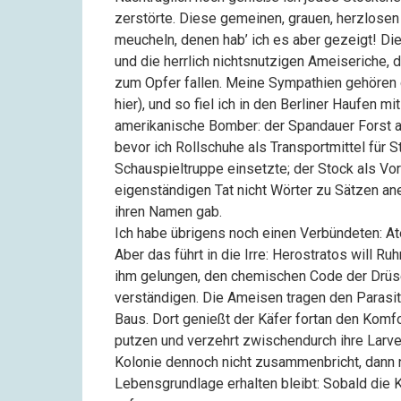
zerstörte. Diese gemeinen, grauen, herzlose
meucheln, denen hab’ ich es aber gezeigt! Di
und die herrlich nichtsnutzigen Ameiseriche,
zum Opfer fallen. Meine Sympathien gehören d
hier), und so fiel ich in den Berliner Haufen
amerikanische Bomber: der Spandauer Forst a
bevor ich Rollschuhe als Transportmittel für 
Schauspieltruppe einsetzte; der Stock als Vorl
eigenständigen Tat nicht Wörter zu Sätzen ane
ihren Namen gab.
Ich habe übrigens noch einen Verbündeten: At
Aber das führt in die Irre: Herostratos will Ru
ihm gelungen, den chemischen Code der Drüs
verständigen. Die Ameisen tragen den Parasit
Baus. Dort genießt der Käfer fortan den Komf
putzen und verzehrt zwischendurch ihre Larve
Kolonie dennoch nicht zusammenbricht, dann nu
Lebensgrundlage erhalten bleibt: Sobald die 