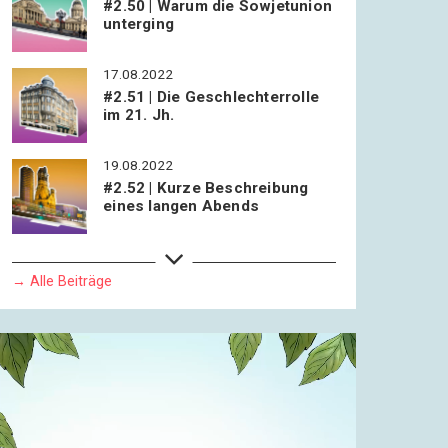
#2.50 | Warum die Sowjetunion
unterging
17.08.2022
#2.51 | Die Geschlechterrolle
im 21. Jh.
19.08.2022
#2.52 | Kurze Beschreibung
eines langen Abends
21.08.2022
#2.53 | Welttheater
→ Alle Beiträge
24.08.2022
#2.54 | Ein Betrug wird
entdeckt
26.08.2022