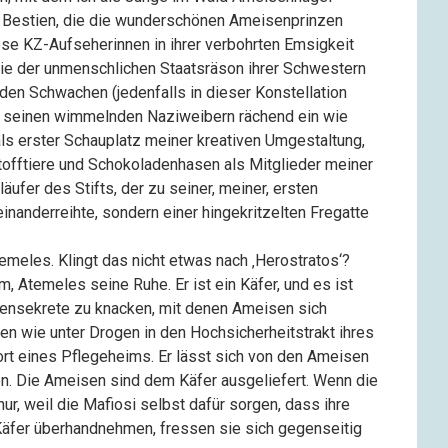
n Bestien, die die wunderschönen Ameisenprinzen
ese KZ-Aufseherinnen in ihrer verbohrten Emsigkeit
 die der unmenschlichen Staatsräson ihrer Schwestern
en Schwachen (jedenfalls in dieser Konstellation
 mit seinen wimmelnden Naziweibern rächend ein wie
ls erster Schauplatz meiner kreativen Umgestaltung,
Stofftiere und Schokoladenhasen als Mitglieder meiner
äufer des Stifts, der zu seiner, meiner, ersten
inanderreihte, sondern einer hingekritzelten Fregatte
emeles. Klingt das nicht etwas nach ‚Herostratos‘?
hm, Atemeles seine Ruhe. Er ist ein Käfer, und es ist
ensekrete zu knacken, mit denen Ameisen sich
en wie unter Drogen in den Hochsicherheitstrakt ihres
ort eines Pflegeheims. Er lässt sich von den Ameisen
n. Die Ameisen sind dem Käfer ausgeliefert. Wenn die
r, weil die Mafiosi selbst dafür sorgen, dass ihre
Käfer überhandnehmen, fressen sie sich gegenseitig