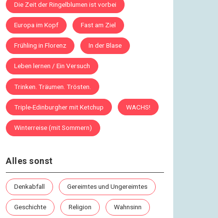
Die Zeit der Ringelblumen ist vorbei
Europa im Kopf
Fast am Ziel
Frühling in Florenz
In der Blase
Leben lernen / Ein Versuch
Trinken. Träumen. Trösten.
Triple-Edinburgher mit Ketchup
WACHS!
Winterreise (mit Sommern)
Alles sonst
Denkabfall
Gereimtes und Ungereimtes
Geschichte
Religion
Wahnsinn