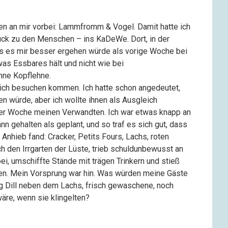
en an mir vorbei: Lammfromm & Vogel. Damit hatte ich
ck zu den Menschen – ins KaDeWe. Dort, in der
ss es mir besser ergehen würde als vorige Woche bei
as Essbares hält und nicht wie bei
hne Kopflehne.
ch besuchen kommen. Ich hatte schon angedeutet,
n würde, aber ich wollte ihnen als Ausgleich
ner Woche meinen Verwandten. Ich war etwas knapp an
ann gehalten als geplant, und so traf es sich gut, dass
Anhieb fand: Cracker, Petits Fours, Lachs, roten
ch den Irrgarten der Lüste, trieb schuldunbewusst an
ei, umschiffte Stände mit trägen Trinkern und stieß
hen. Mein Vorsprung war hin. Was würden meine Gäste
g Dill neben dem Lachs, frisch gewaschene, noch
äre, wenn sie klingelten?