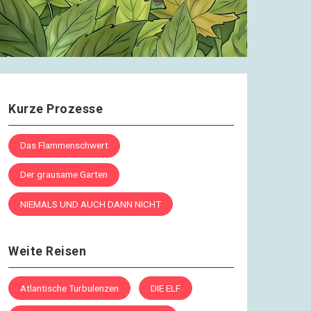
Kurze Prozesse
Das Flammenschwert
Der grausame Garten
NIEMALS UND AUCH DANN NICHT
Weite Reisen
Atlantische Turbulenzen
DIE ELF