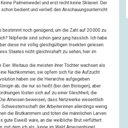
. Keine Palmenwedel und erst recht keine Sklaven: Der
r schon bedient und verließ den Anschauungsunterricht
es bestimmt noch genügend, um die Zahl auf
20
000
zu
ch? Nilpferde sind schon ganz jung hässlich. Ich habe
über diese mir völlig gleichgültigen Insekten gelesen.
res Staates nicht gleichnishaft zu sehen, hier im
e Eier. Weitaus die meisten ihrer Töchter wachsen als
eine Nachkommen; sie opfern sich für die Aufzucht
Evolution haben sie die Hierarchie aufgegeben.
nigin ab, die nur so heißt (bei den Biologen), aber
rdnungen lösten sich auf zu einer Gleichheit, die
 Die Ameisen beweisen, dass Netzwerke wesentlich
ie Schwesternschaft der Arbeiterinnen allerdings wenig
men die Brutkammern und töten die männlichen Larven.
gute Eiweiß wäre, an die weibliche Brut verfüttert.
en, mit dem ich als Junge im Wald Ameisenhügel