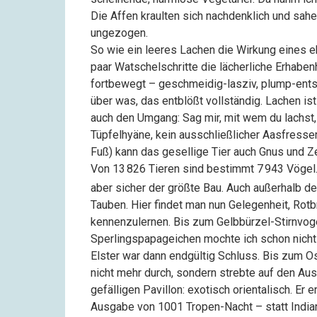
Die Affen kraulten sich nachdenklich und sahe
ungezogen.
So wie ein leeres Lachen die Wirkung eines 
paar Watschelschritte die lächerliche Erhabe
fortbewegt – geschmeidig-lasziv, plump-entsc
über was, das entblößt vollständig. Lachen i
auch den Umgang: Sag mir, mit wem du lachst, 
Tüpfelhyäne, kein ausschließlicher Aasfresse
Fuß) kann das gesellige Tier auch Gnus und Z
Von
13
826
Tieren sind bestimmt
7
943
Vögel.
aber sicher der größte Bau. Auch außerhalb de
Tauben. Hier findet man nun Gelegenheit, R
kennenzulernen. Bis zum Gelbbürzel-Stirnvoge
Sperlingspapageichen mochte ich schon nicht m
Elster war dann endgültig Schluss. Bis zum 
nicht mehr durch, sondern strebte auf den Au
gefälligen Pavillon: exotisch orientalisch. E
Ausgabe von 1001 Tropen-Nacht – statt Indi