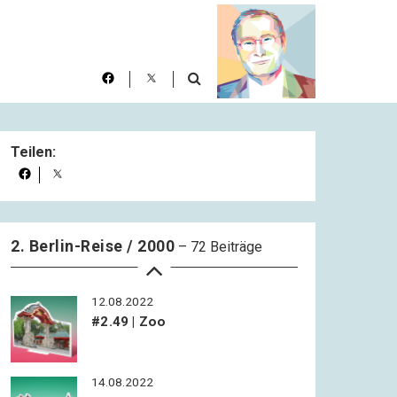
nehmen
05.08.2022
#2.46 | Architektur der Stadt
07.08.2022
Teilen:
#2.47 | Morgendlicher
Spätnachmittag
10.08.2022
#2.48 | Kennenlernen
2. Berlin-Reise / 2000
– 72 Beiträge
12.08.2022
#2.49 | Zoo
14.08.2022