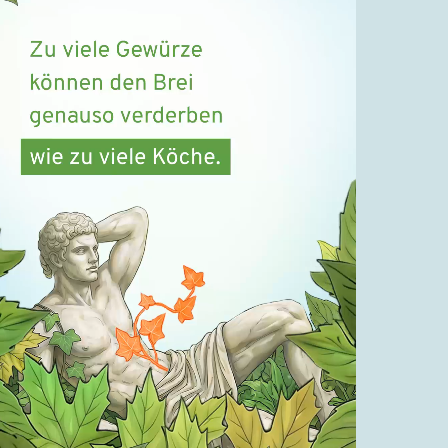
#2.55 | Väter und Söhne
28.08.2022
#2.56 | Einordnung
31.08.2022
#2.57 | Besuchsprogramm
02.09.2022
#2.58 | Die abgebrannte Kerze