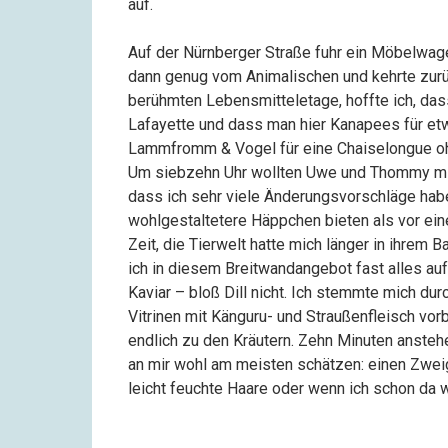
auf.
Auf der Nürnberger Straße fuhr ein Möbelwag
dann genug vom Animalischen und kehrte zurü
berühmten Lebensmitteletage, hoffte ich, da
Lafayette und dass man hier Kanapees für etw
Lammfromm & Vogel für eine Chaiselongue o
Um siebzehn Uhr wollten Uwe und Thommy mi
dass ich sehr viele Änderungsvorschläge habe
wohlgestaltetere Häppchen bieten als vor ei
Zeit, die Tierwelt hatte mich länger in ihrem B
ich in diesem Breitwandangebot fast alles auf 
Kaviar – bloß Dill nicht. Ich stemmte mich dur
Vitrinen mit Känguru- und Straußenfleisch vorb
endlich zu den Kräutern. Zehn Minuten anste
an mir wohl am meisten schätzen: einen Zwei
leicht feuchte Haare oder wenn ich schon da w