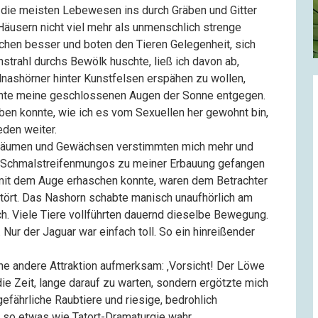
 die meisten Lebewesen ins durch Gräben und Gitter
Häusern nicht viel mehr als unmenschlich strenge
chen besser und boten den Tieren Gelegenheit, sich
trahl durchs Bewölk huschte, ließ ich davon ab,
ashörner hinter Kunstfelsen erspähen zu wollen,
annte meine geschlossenen Augen der Sonne entgegen.
haben konnte, wie ich es vom Sexuellen her gewohnt bin,
eden weiter.
Bäumen und Gewächsen verstimmten mich mehr und
d Schmalstreifenmungos zu meiner Erbauung gefangen
 mit dem Auge erhaschen konnte, waren dem Betrachter
ört. Das Nashorn schabte manisch unaufhörlich am
ch. Viele Tiere vollführten dauernd dieselbe Bewegung.
 Nur der Jaguar war einfach toll. So ein hinreißender
ine andere Attraktion aufmerksam: ‚Vorsicht! Der Löwe
t die Zeit, lange darauf zu warten, sondern ergötzte mich
gefährliche Raubtiere und riesige, bedrohlich
 so etwas wie Tatort-Dramaturgie wahr.