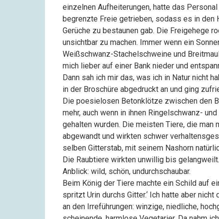
einzelnen Aufheiterungen, hatte das Personal
begrenzte Freie getrieben, sodass es in den 
Gerüche zu bestaunen gab. Die Freigehege ro
unsichtbar zu machen. Immer wenn ein Sonnens
Weißschwanz-Stachelschweine und Breitmauln
mich lieber auf einer Bank nieder und entsp
Dann sah ich mir das, was ich in Natur nicht 
in der Broschüre abgedruckt an und ging zufri
Die poesielosen Betonklötze zwischen den 
mehr, auch wenn in ihnen Ringelschwanz- un
gehalten wurden. Die meisten Tiere, die man
abgewandt und wirkten schwer verhaltensgest
selben Gitterstab, mit seinem Nashorn natürli
Die Raubtiere wirkten unwillig bis gelangweilt.
Anblick: wild, schön, undurchschaubar.
Beim König der Tiere machte ein Schild auf e
spritzt Urin durchs Gitter.‘ Ich hatte aber nich
an den Irreführungen: winzige, niedliche, hoch
scheinende, harmlose Vegetarier. Da nahm ich