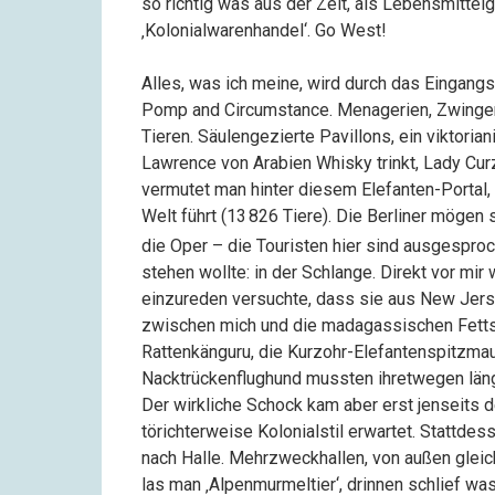
so richtig was aus der Zeit, als Lebensmittel
‚Kolonialwarenhandel‘. Go West!
Alles, was ich meine, wird durch das Eingangs
Pomp and Circumstance. Menagerien, Zwinge
Tieren. Säulengezierte Pavillons, ein viktori
Lawrence von Arabien Whisky trinkt, Lady Cur
vermutet man hinter diesem Elefanten-Portal,
Welt führt (
13
826
Tiere). Die Berliner mögen s
die Oper – die Touristen hier sind ausgesproch
stehen wollte: in der Schlange. Direkt vor mi
einzureden versuchte, dass sie aus New Jerse
zwischen mich und die madagassischen Fett
Rattenkänguru, die Kurzohr-Elefantenspitzmau
Nacktrückenflughund mussten ihretwegen läng
Der wirkliche Schock kam aber erst jenseits de
törichterweise Kolonialstil erwartet. Stattde
nach Halle. Mehrzweckhallen, von außen gleich
las man ‚Alpenmurmeltier‘, drinnen schlief wa