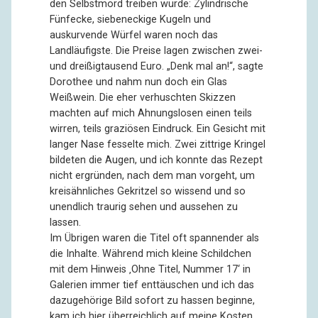
den Selbstmord treiben würde: Zylindrische
Fünfecke, siebeneckige Kugeln und
auskurvende Würfel waren noch das
Landläufigste. Die Preise lagen zwischen zwei-
und dreißigtausend Euro. „Denk mal an!“, sagte
Dorothee und nahm nun doch ein Glas
Weißwein. Die eher verhuschten Skizzen
machten auf mich Ahnungslosen einen teils
wirren, teils graziösen Eindruck. Ein Gesicht mit
langer Nase fesselte mich. Zwei zittrige Kringel
bildeten die Augen, und ich konnte das Rezept
nicht ergründen, nach dem man vorgeht, um
kreisähnliches Gekritzel so wissend und so
unendlich traurig sehen und aussehen zu
lassen.
Im Übrigen waren die Titel oft spannender als
die Inhalte. Während mich kleine Schildchen
mit dem Hinweis ‚Ohne Titel, Nummer 17‘ in
Galerien immer tief enttäuschen und ich das
dazugehörige Bild sofort zu hassen beginne,
kam ich hier überreichlich auf meine Kosten.