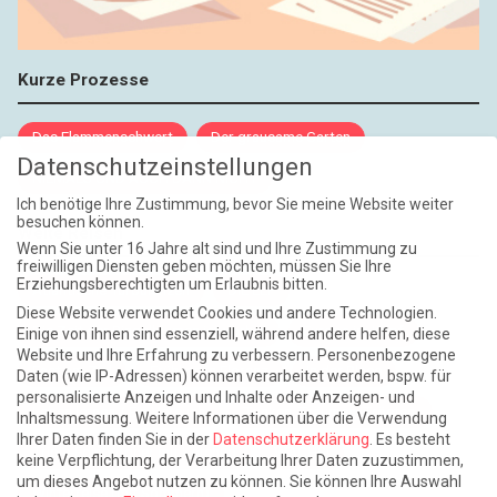
Kurze Prozesse
Das Flammenschwert
Der grausame Garten
Datenschutzeinstellungen
NIEMALS UND AUCH DANN NICHT
Ich benötige Ihre Zustimmung, bevor Sie meine Website weiter
besuchen können.
Weite Reisen
Wenn Sie unter 16 Jahre alt sind und Ihre Zustimmung zu
freiwilligen Diensten geben möchten, müssen Sie Ihre
Erziehungsberechtigten um Erlaubnis bitten.
Atlantische Turbulenzen
DIE ELF
Diese Website verwendet Cookies und andere Technologien.
Die Zeit der Ringelblumen ist vorbei
Europa im Kopf
Einige von ihnen sind essenziell, während andere helfen, diese
Website und Ihre Erfahrung zu verbessern.
Personenbezogene
Fast am Ziel
Frühling in Florenz
In der Blase
Daten (wie IP-Adressen) können verarbeitet werden, bspw. für
personalisierte Anzeigen und Inhalte oder Anzeigen- und
Leben lernen / Ein Versuch
Trinken. Träumen. Trösten.
Inhaltsmessung.
Weitere Informationen über die Verwendung
Ihrer Daten finden Sie in der
Datenschutzerklärung
.
Es besteht
Triple-Edinburgher mit Ketchup
WACHS!
keine Verpflichtung, der Verarbeitung Ihrer Daten zuzustimmen,
um dieses Angebot nutzen zu können.
Sie können Ihre Auswahl
Winterreise (mit Sommern)