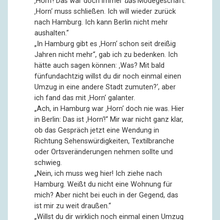
‚Horn‘! Das war doch immer
das
Modegeschäft.
‚Horn‘ muss schließen. Ich will wieder zurück
nach Hamburg. Ich kann Berlin nicht mehr
aushalten.“
„In Hamburg gibt es ‚Horn‘ schon seit dreißig
Jahren nicht mehr“, gab ich zu bedenken. Ich
hätte auch sagen können: ‚Was? Mit bald
fünfundachtzig willst du dir noch einmal einen
Umzug in eine andere Stadt zumuten?‘, aber
ich fand das mit ‚Horn‘ galanter.
„Ach, in Hamburg war ‚Horn‘ doch nie was. Hier
in Berlin: Das ist ‚Horn‘!“ Mir war nicht ganz klar,
ob das Gespräch jetzt eine Wendung in
Richtung Sehenswürdigkeiten, Textilbranche
oder Ortsveränderungen nehmen sollte und
schwieg.
„Nein, ich muss weg hier! Ich ziehe nach
Hamburg. Weißt du nicht eine Wohnung für
mich? Aber nicht bei euch in der Gegend, das
ist mir zu weit draußen.“
„Willst du dir wirklich noch einmal einen Umzug