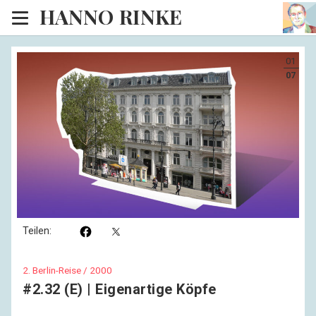
HANNO RINKE
Heim
01
EISINSEL
07
Sonntagspredigten
Blog
Lesesaal
Hörsaal
Kinosaal
Teilen:
2. Berlin-Reise / 2000
#2.32 (E) | Eigenartige Köpfe