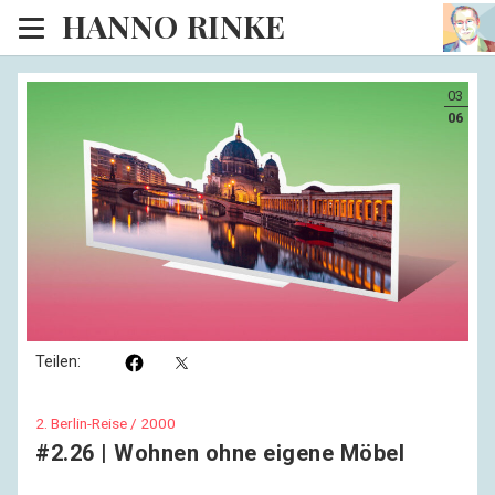
HANNO RINKE
Heim
03
EISINSEL
06
Sonntagspredigten
Blog
Lesesaal
Hörsaal
Kinosaal
Teilen:
2. Berlin-Reise / 2000
#2.26 | Wohnen ohne eigene Möbel