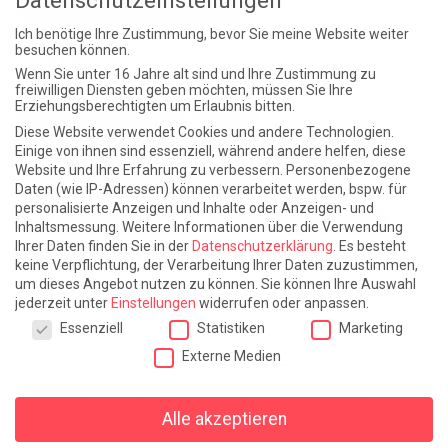
Datenschutzeinstellungen
NIEMALS UND AUCH DANN NICHT
Ich benötige Ihre Zustimmung, bevor Sie meine Website weiter
besuchen können.
Weite Reisen
Wenn Sie unter 16 Jahre alt sind und Ihre Zustimmung zu
freiwilligen Diensten geben möchten, müssen Sie Ihre
Erziehungsberechtigten um Erlaubnis bitten.
Atlantische Turbulenzen
DIE ELF
Diese Website verwendet Cookies und andere Technologien.
Die Zeit der Ringelblumen ist vorbei
Europa im Kopf
Einige von ihnen sind essenziell, während andere helfen, diese
Website und Ihre Erfahrung zu verbessern.
Personenbezogene
Fast am Ziel
Frühling in Florenz
In der Blase
Daten (wie IP-Adressen) können verarbeitet werden, bspw. für
personalisierte Anzeigen und Inhalte oder Anzeigen- und
Leben lernen / Ein Versuch
Trinken. Träumen. Trösten.
Inhaltsmessung.
Weitere Informationen über die Verwendung
Ihrer Daten finden Sie in der
Datenschutzerklärung
.
Es besteht
Triple-Edinburgher mit Ketchup
WACHS!
keine Verpflichtung, der Verarbeitung Ihrer Daten zuzustimmen,
um dieses Angebot nutzen zu können.
Sie können Ihre Auswahl
Winterreise (mit Sommern)
jederzeit unter
Einstellungen
widerrufen oder anpassen.
Datenschutzeinstellungen
Essenziell
Statistiken
Marketing
Alles sonst
Externe Medien
Denkabfall
Gereimtes und Ungereimtes
Geschichte
Alle akzeptieren
Religion
Wahnsinn