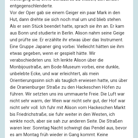
entgegenschlenderte.
Vor der Oper gab sie einem Geiger ein paar Mark in den
Hut, dann drehte sie sich noch mal um und blieb stehen.
Als er sein Stück beendet hatte, sprach sie ihn an. Er kam
aus Bonn und studierte in Berlin. Alison nahm seine Geige
und prüfte sie. Er erzählte ihr etwas über das Instrument.
Eine Gruppe Japaner ging vorbei. Vielleicht hätten sie ihm
etwas gegeben, wenn er gespielt hätte. Wir
verabschiedeten uns. Ich lenkte Alison über die
Monbijoustraße, am Bode-Museum vorbei, eine dunkle,
unbelebte Ecke, und war erleichtert, als mein
Orientierungssinn sich als tauglich erwiesen hatte, uns über
die Oranienburger Straße zu den Hackeschen Höfen zu
führen. Wir setzten uns ins ummauerte Freie. Die Luft war
nicht sehr warm, der Wein war nicht sehr gut, der Hof war
nicht sehr voll. Ich fuhr mit Alison vom Hackeschen Markt
bis Friedrichstraße; sie fuhr weiter in den Westen, ich
winkte noch, aber sie sah zur anderen Seite. Die Straßen
waren leer. Sonntag Nacht schwingt das Pendel aus, bevor
es am Montag früh wieder in Gang kommt. Keine