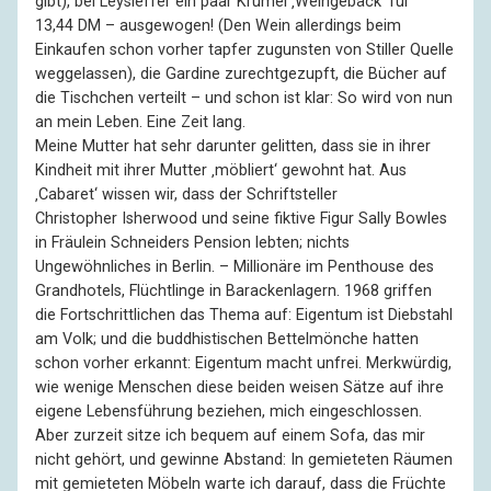
gibt), bei Leysieffer ein paar Krümel ‚Weingebäck‘ für
13,44 DM – ausgewogen! (Den Wein allerdings beim
Einkaufen schon vorher tapfer zugunsten von Stiller Quelle
weggelassen), die Gardine zurechtgezupft, die Bücher auf
die Tischchen verteilt – und schon ist klar: So wird von nun
an mein Leben. Eine Zeit lang.
Meine Mutter hat sehr darunter gelitten, dass sie in ihrer
Kindheit mit ihrer Mutter ‚möbliert‘ gewohnt hat. Aus
‚Cabaret‘ wissen wir, dass der Schriftsteller
Christopher Isherwood und seine fiktive Figur Sally Bowles
in Fräulein Schneiders Pension lebten; nichts
Ungewöhnliches in Berlin. – Millionäre im Penthouse des
Grandhotels, Flüchtlinge in Barackenlagern. 1968 griffen
die Fortschrittlichen das Thema auf: Eigentum ist Diebstahl
am Volk; und die buddhistischen Bettelmönche hatten
schon vorher erkannt: Eigentum macht unfrei. Merkwürdig,
wie wenige Menschen diese beiden weisen Sätze auf ihre
eigene Lebensführung beziehen, mich eingeschlossen.
Aber zurzeit sitze ich bequem auf einem Sofa, das mir
nicht gehört, und gewinne Abstand: In gemieteten Räumen
mit gemieteten Möbeln warte ich darauf, dass die Früchte