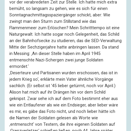
vor der verabredeten Zeit zur Stelle. Ich hatte mich extra
bemüht, so langsam zu gehen, wie es sich für einen
Sonntagnachmittagsspaziergänger schickt, aber: Wie
zwingt man den Sturm zum Stillstand wie das
Flammenmeer zum Erlöschen? Mein Schritttempo ist eine
Naturgewalt. Ich hatte sogar noch Gelegenheit, das Schild
an der Bahnhofsecke zu studieren, das die SED-Verwaltung
Mitte der Sechzigerjahre hatte anbringen lassen. Da stand
in Messing: ‚An dieser Stelle haben im April 1945
entmenschte Nazi-Schergen zwei junge Soldaten
ermordet.‘
‚Deserteure und Partisanen wurden erschossen, das ist in
jedem Krieg so‘, erklärte mein Vater ähnliche Vorgänge
sachlich. (Er selbst ist ’45 lieber getürmt, noch vor April.)
Alison hat mich auf ihr Drängen hin vor dem Schild
geknipst. Zwar sehe ich auf dem Foto bestimmt eher aus
wie ein Entlaufener als wie ein Endsieger, aber lieber wäre
es mir, es gäbe das Foto nicht, und noch lieber hätte ich
die Namen der Soldaten gelesen als Worte wie
‚entmenscht‘ von Textern, die ihre eigenen Soldaten auf
‚Grenzverletzer‘ schießen ließen, noch 44 Jahre später.