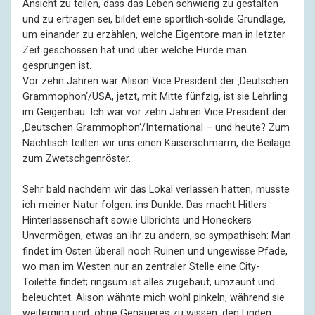
Ansicht zu teilen, dass das Leben schwierig zu gestalten
und zu ertragen sei, bildet eine sportlich-solide Grundlage,
um einander zu erzählen, welche Eigentore man in letzter
Zeit geschossen hat und über welche Hürde man
gesprungen ist.
Vor zehn Jahren war Alison Vice President der ‚Deutschen
Grammophon‘/USA, jetzt, mit Mitte fünfzig, ist sie Lehrling
im Geigenbau. Ich war vor zehn Jahren Vice President der
‚Deutschen Grammophon‘/International – und heute? Zum
Nachtisch teilten wir uns einen Kaiserschmarrn, die Beilage
zum Zwetschgenröster.
Sehr bald nachdem wir das Lokal verlassen hatten, musste
ich meiner Natur folgen: ins Dunkle. Das macht Hitlers
Hinterlassenschaft sowie Ulbrichts und Honeckers
Unvermögen, etwas an ihr zu ändern, so sympathisch: Man
findet im Osten überall noch Ruinen und ungewisse Pfade,
wo man im Westen nur an zentraler Stelle eine City-
Toilette findet; ringsum ist alles zugebaut, umzäunt und
beleuchtet. Alison wähnte mich wohl pinkeln, während sie
weiterging und, ohne Genaueres zu wissen, den Linden