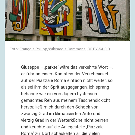
Foto:
François Philipp
/
Wikimedia Commons
,
CC BY-SA 3.0
Giuseppe – ‚parkte‘ wäre das verkehrte Wort –,
er fuhr an einem Kantstein der Verkehrsinsel
auf der Piazzale Roma einfach nicht weiter, so
als sei ihm der Sprit ausgegangen, ich sprang
behände wie ein von Jägern hysterisch
gemachtes Reh aus meinem Taschendickicht
hervor, ließ mich durch den Schock von
zwanzig Grad im klimatisierten Auto und
vierzig Grad in der Wetterküche nicht beirren
und keuchte auf die Anlegestelle ‚Piazzale
Roma‘ zu. Dort schaukelten all die vielen