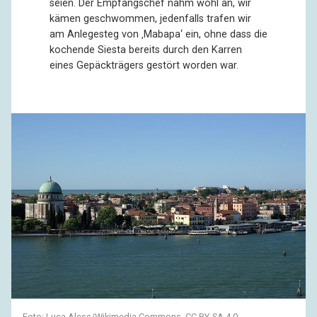
seien. Der Empfangschef nahm wohl an, wir
kämen geschwommen, jedenfalls trafen wir
am Anlegesteg von ‚Mabapa‘ ein, ohne dass die
kochende Siesta bereits durch den Karren
eines Gepäckträgers gestört worden war.
Foto:
Luca Aless
/
Wikimedia Commons
,
CC BY-SA 4.0