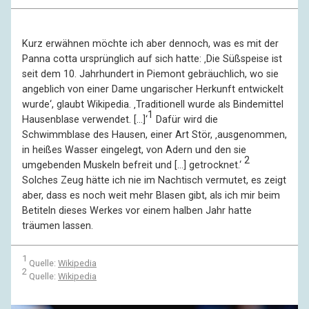
Kurz erwähnen möchte ich aber dennoch, was es mit der
Panna cotta ursprünglich auf sich hatte: ‚Die Süßspeise ist
seit dem 10. Jahrhundert in Piemont gebräuchlich, wo sie
angeblich von einer Dame ungarischer Herkunft entwickelt
wurde‘, glaubt Wikipedia. ‚Traditionell wurde als Bindemittel
1
Hausenblase verwendet. […]‘
Dafür wird die
Schwimmblase des Hausen, einer Art Stör, ‚ausgenommen,
in heißes Wasser eingelegt, von Adern und den sie
2
umgebenden Muskeln befreit und […] getrocknet.‘
Solches Zeug hätte ich nie im Nachtisch vermutet, es zeigt
aber, dass es noch weit mehr Blasen gibt, als ich mir beim
Betiteln dieses Werkes vor einem halben Jahr hatte
träumen lassen.
1
Quelle:
Wikipedia
2
Quelle:
Wikipedia