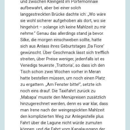
und zwischen Kleingeld im Portemonnaie
aufbewahrt, aber bei einer solch
langgestreckten Brücke dachte ich: „Wo wäre
sie wohl sicherer aufgehoben als dort, wo sie
hingehört – solange ich keine Mahlzeit zu mir
nehme.“ Genau das allerdings stand ja bevor.
Silke, die morgen einschweben sollte, hatte
sich aus Anlass ihres Geburtstages ‚Da Fiore‘
gewünscht. Über Geschmack lässt sich trefflich
streiten, über Preise weniger, jedenfalls ist es
Venedigs teuerste ‚Trattoria‘, so dass ich den
Tisch schon zwei Wochen vorher in Meran
hatte bestellen müssen, um noch einen Platz
zu ergattern. „Am Fenster bitte!“, setzte ich
noch eins drauf. Die Taxifahrt zurück zu
‚Mabapa‘ musste den Menüpreisen zusätzlich
hinzugerechnet werden, denn es war klar, dass
man Irene nach der weingespickten Mahlzeit
den komplizierten Weg zur Anlegestelle plus
Fahrt über die Lagune nicht würde zumuten
können, und die Fahrt vom Kanalausgang der