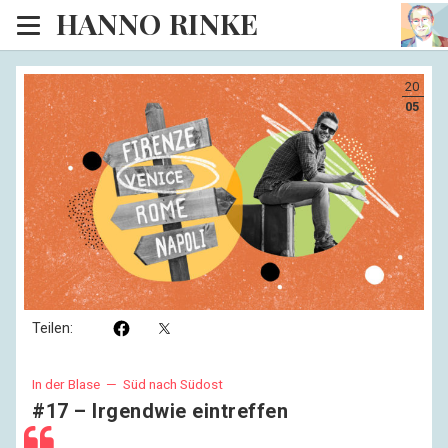
HANNO RINKE
Heim
20
EISINSEL
05
Sonntagspredigten
Blog
Lesesaal
Hörsaal
Kinosaal
Teilen:
In der Blase —
Süd nach Südost
#17 – Irgendwie eintreffen