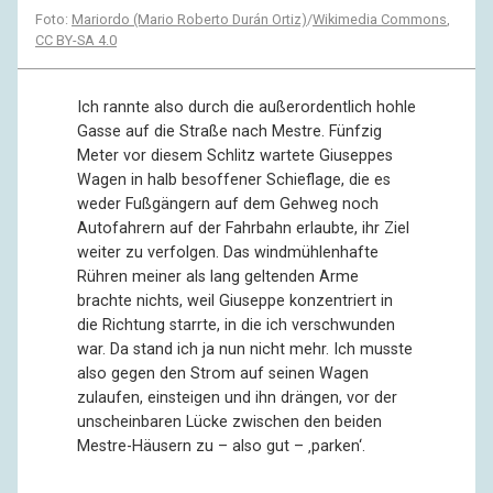
Foto:
Mariordo (Mario Roberto Durán Ortiz)
/
Wikimedia Commons
,
CC BY-SA 4.0
Ich rannte also durch die außerordentlich hohle
Gasse auf die Straße nach Mestre. Fünfzig
Meter vor diesem Schlitz wartete Giuseppes
Wagen in halb besoffener Schieflage, die es
weder Fußgängern auf dem Gehweg noch
Autofahrern auf der Fahrbahn erlaubte, ihr Ziel
weiter zu verfolgen. Das windmühlenhafte
Rühren meiner als lang geltenden Arme
brachte nichts, weil Giuseppe konzentriert in
die Richtung starrte, in die ich verschwunden
war. Da stand ich ja nun nicht mehr. Ich musste
also gegen den Strom auf seinen Wagen
zulaufen, einsteigen und ihn drängen, vor der
unscheinbaren Lücke zwischen den beiden
Mestre-Häusern zu – also gut – ‚parken‘.