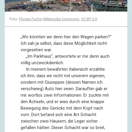
Foto:
Florian Fuchs
/
Wikimedia Commons
,
CC BY 3.0
„Wo könnten wir denn hier den Wagen parken?“
Ich sah ja selbst, dass diese Möglichkeit nicht
vorgesehen war.
––
„Im Parkhaus“, antwortete er mir denn auch
völlig unzweckdienlich.
––
In meinem bewährten Italienisch erzählte
ich ihm, dass wir nicht mit unserem eigenen,
sondern mit Giuseppes (dessen Namen ich
verschwieg) Auto hier seien. Daraufhin gab er
mir wortlos zwei Informationen: Er zuckte mit
den Achseln, und er wies durch eine knappe
Bewegung des Genicks mit dem Kopf nach
vorn. Dort befand sich eine Art Schacht
zwischen zwei Häusern, die Leger sicher
gefallen hätten. Dieser Schacht war so breit,