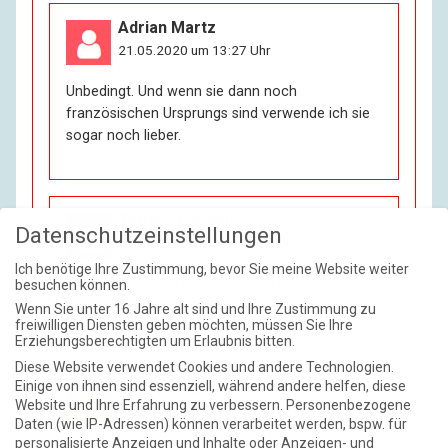
Adrian Martz
21.05.2020 um 13:27 Uhr
Unbedingt. Und wenn sie dann noch
französischen Ursprungs sind verwende ich sie
sogar noch lieber.
Tatiana Lodeau
Datenschutzeinstellungen
21.05.2020 um 18:07 Uhr
Ich benötige Ihre Zustimmung, bevor Sie meine Website weiter
Dann sollte Ihnen diese Liste gefallen:
besuchen können.
https://de.wikipedia.org/wiki/Liste_von_Gallizismen
Wenn Sie unter 16 Jahre alt sind und Ihre Zustimmung zu
freiwilligen Diensten geben möchten, müssen Sie Ihre
Erziehungsberechtigten um Erlaubnis bitten.
Diese Website verwendet Cookies und andere Technologien.
Einige von ihnen sind essenziell, während andere helfen, diese
Hanno Rinke
Website und Ihre Erfahrung zu verbessern.
Personenbezogene
22.05.2020 um 18:24 Uhr
Daten (wie IP-Adressen) können verarbeitet werden, bspw. für
personalisierte Anzeigen und Inhalte oder Anzeigen- und