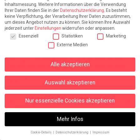
… und soigniert ist noch nicht mal dabei!
Inhaltsmessung.
Weitere Informationen über die Verwendung
Ihrer Daten finden Sie in der
Datenschutzerklärung
.
Es besteht
keine Verpflichtung, der Verarbeitung Ihrer Daten zuzustimmen,
um dieses Angebot nutzen zu können.
Sie können Ihre Auswahl
jederzeit unter
Einstellungen
widerrufen oder anpassen.
Datenschutzeinstellungen
Essenziell
Statistiken
Marketing
Erika Peters
Externe Medien
20.05.2020 um 19:46 Uhr
Die ungarische Herkunft zweifle ich ja ein wenig an, aber
Alle akzeptieren
ich liebe eine gute Panna Cotta. Die beste habe ich bisher
in Rom in einem kleinen traditionellen Restaurant
gegessen.
Auswahl akzeptieren
Antworten
Nur essenzielle Cookies akzeptieren
Vanessa
20.05.2020 um 20:10 Uhr
Mehr Infos
Na sie kommt ja dennoch aus dem Piemont. Warum
Cookie-Details
Datenschutzerklärung
Impressum
soll da nicht eine ungarische Köchin am Werk
Datenschutzeinstellungen