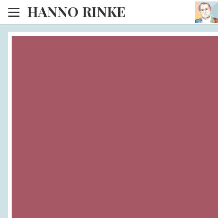
HANNO RINKE
Heim
EISINSEL
Sonntagspredigten
Blog
Lesesaal
Hörsaal
Kinosaal