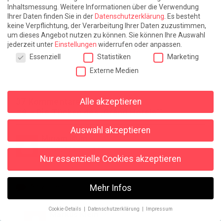
Titelillustration mit Bildmaterial von Shutterstock: nikitabuida
Inhaltsmessung.
Weitere Informationen über die Verwendung
(Badekappe), Ljupco Smokovski (Liegestuhl mit Schirm), Vladimir
Ihrer Daten finden Sie in der
Datenschutzerklärung
.
Es besteht
Sazonov (‚Grand Hotel Rimini‘)
keine Verpflichtung, der Verarbeitung Ihrer Daten zuzustimmen,
um dieses Angebot nutzen zu können.
Sie können Ihre Auswahl
#8B – Exkurs: Der Sinn des Lebens
jederzeit unter
Einstellungen
widerrufen oder anpassen.
#10 – Badefreuden
Datenschutzeinstellungen
Essenziell
Statistiken
Marketing
Externe Medien
Alle akzeptieren
37 Kommentare zu “
#9 – Die Tücken des ‚Grand Hotels‘
”
Auswahl akzeptieren
Miriam Blum
24.04.2020 um 18:09 Uhr
Nur essenzielle Cookies akzeptieren
Tinkturen gegen Bienenstich
Hahaha
Antworten
Mehr Infos
Cookie-Details
Datenschutzerklärung
Impressum
Markus Klein
Datenschutzeinstellungen