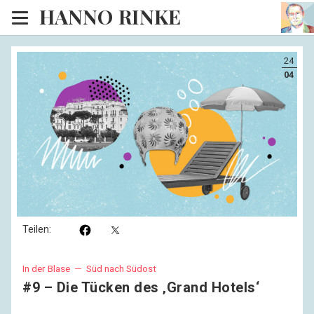
HANNO RINKE
Heim
24
EISINSEL
04
Sonntagspredigten
Blog
Lesesaal
Hörsaal
Kinosaal
Teilen:
In der Blase —
Süd nach Südost
#9 – Die Tücken des ‚Grand Hotels‘