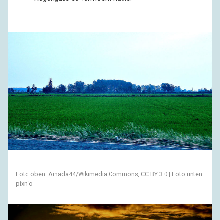
Foto oben:
Amada44
/
Wikimedia Commons
,
CC BY 3.0
| Foto unten:
pixnio