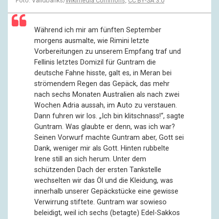
Foto: Validbanks/
Wikimedia Commons,
CC BY-SA 3.0
Während ich mir am fünften September
morgens ausmalte, wie Rimini letzte
Vorbereitungen zu unserem Empfang traf und
Fellinis letztes Domizil für Guntram die
deutsche Fahne hisste, galt es, in Meran bei
strömendem Regen das Gepäck, das mehr
nach sechs Monaten Australien als nach zwei
Wochen Adria aussah, im Auto zu verstauen.
Dann fuhren wir los. „Ich bin klitschnass!“, sagte
Guntram. Was glaubte er denn, was ich war?
Seinen Vorwurf machte Guntram aber, Gott sei
Dank, weniger mir als Gott. Hinten rubbelte
Irene still an sich herum. Unter dem
schützenden Dach der ersten Tankstelle
wechselten wir das Öl und die Kleidung, was
innerhalb unserer Gepäckstücke eine gewisse
Verwirrung stiftete. Guntram war sowieso
beleidigt, weil ich sechs (betagte) Edel-Sakkos