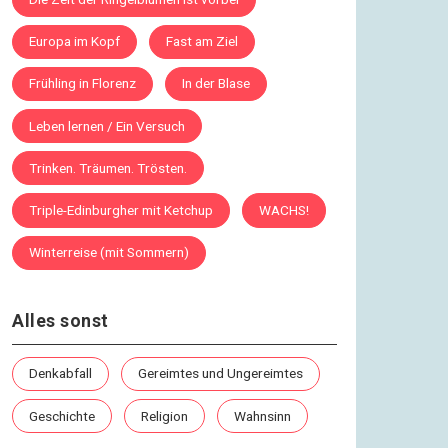
Fast am Ziel
Lebende und Unsterbliche |
Europa im Kopf
Fast am Ziel
#10
Frühling in Florenz
In der Blase
02.09.2016
Fast am Ziel
Fünf Sterne unter grauem
Leben lernen / Ein Versuch
Himmel | #11
Trinken. Träumen. Trösten.
05.09.2016
Fast am Ziel
Triple-Edinburgher mit Ketchup
WACHS!
Wie wichtig bin ich? | #12
Winterreise (mit Sommern)
07.09.2016
Fast am Ziel
Tier und Mensch | #13
Alles sonst
10.09.2016
Denkabfall
Gereimtes und Ungereimtes
Fast am Ziel
Schachfiguren | #14
Geschichte
Religion
Wahnsinn