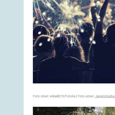
Foto oben: erika8213/Fotolia | Foto unten:
Janericloebe