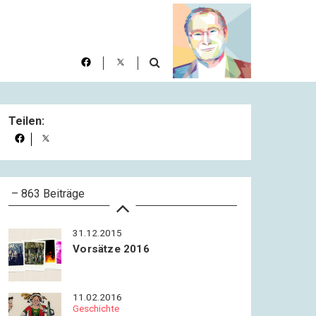
20.11.2015
Blog-Rückkehr
22.11.2015
Teilen:
Achtung vor Achttausendern!
23.12.2015
Religion
– 863 Beiträge
Statt Gebet
31.12.2015
Vorsätze 2016
11.02.2016
Geschichte