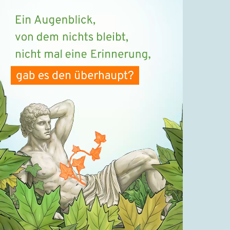
Unweg statt Umweg | #1
05.08.2016
Fast am Ziel
Ins Wasser gefallen | #2
09.08.2016
Fast am Ziel
Tote Oma mit Schlossblick | #3
14.08.2016
Kommentaritis
15.08.2016
Fast am Ziel
„Mit dem Tick Raffinesse“ | #4
18.08.2016