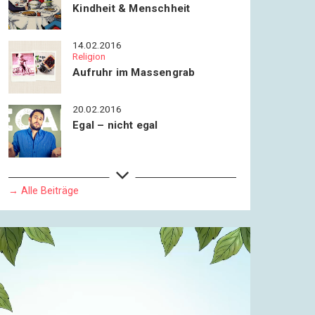
Kindheit & Menschheit
14.02.2016
Religion
Aufruhr im Massengrab
20.02.2016
Egal – nicht egal
09.07.2016
Rückkehr in die Zukunft
→ Alle Beiträge
03.08.2016
Fast am Ziel
Einrede statt Ausrede | Fast am
Ziel
03.08.2016
Fast am Ziel