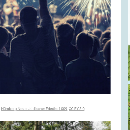
,
Nürnberg Neuer Jüdischer Friedhof 009
,
CC BY 3.0