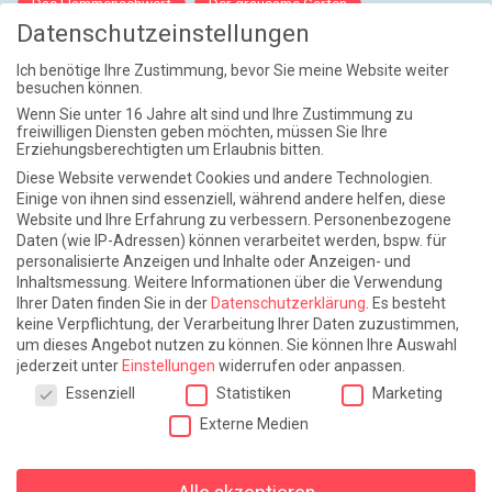
Das Flammenschwert
Der grausame Garten
Datenschutzeinstellungen
NIEMALS UND AUCH DANN NICHT
Ich benötige Ihre Zustimmung, bevor Sie meine Website weiter
besuchen können.
Weite Reisen
Wenn Sie unter 16 Jahre alt sind und Ihre Zustimmung zu
freiwilligen Diensten geben möchten, müssen Sie Ihre
Erziehungsberechtigten um Erlaubnis bitten.
Atlantische Turbulenzen
DIE ELF
Diese Website verwendet Cookies und andere Technologien.
Die Zeit der Ringelblumen ist vorbei
Europa im Kopf
Einige von ihnen sind essenziell, während andere helfen, diese
Website und Ihre Erfahrung zu verbessern.
Personenbezogene
Fast am Ziel
Frühling in Florenz
In der Blase
Daten (wie IP-Adressen) können verarbeitet werden, bspw. für
personalisierte Anzeigen und Inhalte oder Anzeigen- und
Leben lernen / Ein Versuch
Trinken. Träumen. Trösten.
Inhaltsmessung.
Weitere Informationen über die Verwendung
Ihrer Daten finden Sie in der
Datenschutzerklärung
.
Es besteht
Triple-Edinburgher mit Ketchup
WACHS!
keine Verpflichtung, der Verarbeitung Ihrer Daten zuzustimmen,
um dieses Angebot nutzen zu können.
Sie können Ihre Auswahl
Winterreise (mit Sommern)
jederzeit unter
Einstellungen
widerrufen oder anpassen.
Datenschutzeinstellungen
Essenziell
Statistiken
Marketing
Alles sonst
Externe Medien
Denkabfall
Gereimtes und Ungereimtes
Geschichte