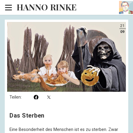
HANNO RINKE
Heim
21
EISINSEL
09
Sonntagspredigten
Blog
Lesesaal
Hörsaal
Kinosaal
Teilen:
Das Sterben
Eine Besonderheit des Menschen ist es zu sterben. Zwar