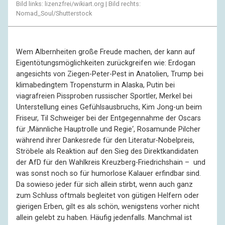
Bild links: lizenzfrei/wikiart.org | Bild rechts:
Nomad_Soul/Shutterstock
Wem Albernheiten große Freude machen, der kann auf
Eigentötungsmöglichkeiten zurückgreifen wie: Erdogan
angesichts von Ziegen-Peter-Pest in Anatolien, Trump bei
klimabedingtem Tropensturm in Alaska, Putin bei
viagrafreien Pissproben russischer Sportler, Merkel bei
Unterstellung eines Gefühlsausbruchs, Kim Jong-un beim
Friseur, Til Schweiger bei der Entgegennahme der Oscars
für ‚Männliche Hauptrolle und Regie‘, Rosamunde Pilcher
während ihrer Dankesrede für den Literatur-Nobelpreis,
Ströbele als Reaktion auf den Sieg des Direktkandidaten
der AfD für den Wahlkreis Kreuzberg-Friedrichshain – und
was sonst noch so für humorlose Kalauer erfindbar sind.
Da sowieso jeder für sich allein stirbt, wenn auch ganz
zum Schluss oftmals begleitet von gütigen Helfern oder
gierigen Erben, gilt es als schön, wenigstens vorher nicht
allein gelebt zu haben. Häufig jedenfalls. Manchmal ist